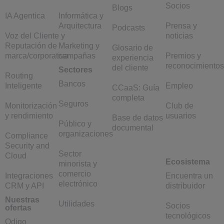
Socios
Blogs
IA Agentica
Informática y
Arquitectura
Prensa y
Podcasts
Voz del Cliente y
noticias
Reputación de
Marketing y
Glosario de
marca/corporativa
campañas
Premios y
experiencia
reconocimientos
del cliente
Sectores
Routing
Bancos
Inteligente
Empleo
CCaaS: Guía
completa
Seguros
Monitorización
Club de
y rendimiento
usuarios
Base de datos
Público y
documental
organizaciones
Compliance
Security and
Sector
Cloud
Ecosistema
minorista y
comercio
Integraciones
Encuentra un
electrónico
CRM y API
distribuidor
Nuestras
Utilidades
Socios
ofertas
tecnológicos
Odigo