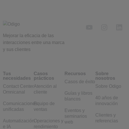
Mejorar la eficacia de las
interacciones entre una marca
y sus clientes
Tus
Casos
Recursos
Sobre
necesidades
prácticos
nosotros
Casos de éxito
Contact Center
Atención al
Sobre Odigo
Omnicanal
cliente
Guías y libros
40 años de
blancos
Comunicaciones
Equipo de
innovación
unificadas
ventas
Eventos y
Clientes y
seminarios
Automatización
Operaciones y
referencias
web
e IA
rendimiento