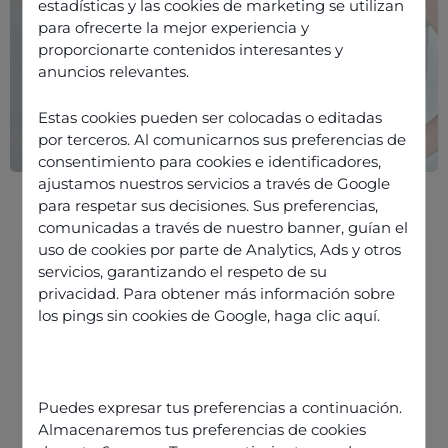
estadísticas y las cookies de marketing se utilizan
para ofrecerte la mejor experiencia y
proporcionarte contenidos interesantes y
anuncios relevantes.
Estas cookies pueden ser colocadas o editadas
por terceros. Al comunicarnos sus preferencias de
consentimiento para cookies e identificadores,
ajustamos nuestros servicios a través de Google
para respetar sus decisiones. Sus preferencias,
comunicadas a través de nuestro banner, guían el
uso de cookies por parte de Analytics, Ads y otros
servicios, garantizando el respeto de su
privacidad. Para obtener más información sobre
L’IA, une solution pour réduire les
los pings sin cookies de Google,
haga clic aquí
.
temps d’attente des centres de
contacts ?
L’IA, une solution pour réduire les
temps d’attente des centres de
Puedes expresar tus preferencias a continuación.
contacts ?
Almacenaremos tus preferencias de cookies