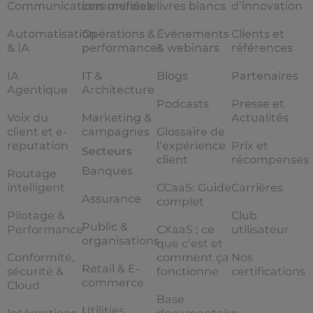
Communications unifiées
commerciale
livres blancs
d’innovation
Automatisation
Opérations &
Événements
Clients et
& IA
performances
& webinars
références
IA
IT &
Blogs
Partenaires
Agentique
Architecture
Podcasts
Presse et
Voix du
Marketing &
Actualités
client et e-
campagnes
Glossaire de
reputation
l’expérience
Prix et
Secteurs
client
récompenses
Banques
Routage
intelligent
CCaaS: Guide
Carrières
Assurance
complet
Pilotage &
Club
Public &
Performance
CXaaS : ce
utilisateur
organisations
que c’est et
Conformité,
comment ça
Nos
Retail & E-
sécurité &
fonctionne
certifications
commerce
Cloud
Base
Utilities