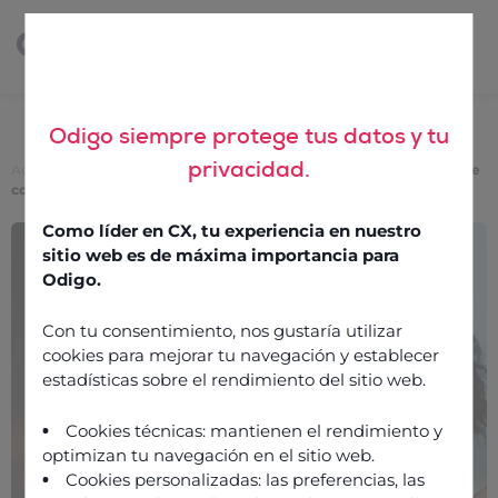
Odigo siempre protege tus datos y tu
privacidad.
Accueil
>
3 façons de réduire les temps d’attente dans les centres de
contacts et de fidéliser les clients
Como líder en CX, tu experiencia en nuestro
3 façons de réduire les
sitio web es de máxima importancia para
temps d’attente dans les
Odigo.
centres de contacts et de
Con tu consentimiento, nos gustaría utilizar
fidéliser les clients
cookies para mejorar tu navegación y establecer
estadísticas sobre el rendimiento del sitio web.
18 août 2021
Cookies técnicas: mantienen el rendimiento y
optimizan tu navegación en el sitio web.
Cookies personalizadas: las preferencias, las