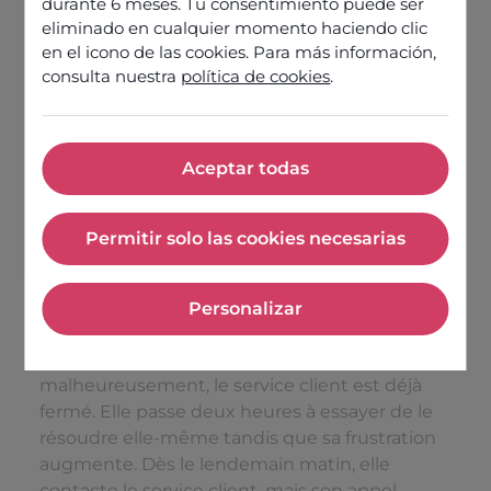
durante 6 meses. Tu consentimiento puede ser
La dernière étape pour réduire les
eliminado en cualquier momento haciendo clic
temps d’attente dans les centres
en el icono de las cookies. Para más información,
de contacts : l’organisation
consulta nuestra
política de cookies
.
L’IA, une solution pour réduire les
Rien de mieux qu’un service
personnalisé
Aceptar todas
Aceptar todas
Découvrir nos offres
Permitir solo las cookies necesarias
Permitir solo las cookies nece
Personalizar
Personalizar
Il est 18 h, Jeanne fait face à un problème, mais
malheureusement, le service client est déjà
fermé. Elle passe deux heures à essayer de le
résoudre elle-même tandis que sa frustration
augmente. Dès le lendemain matin, elle
contacte le service client, mais son appel