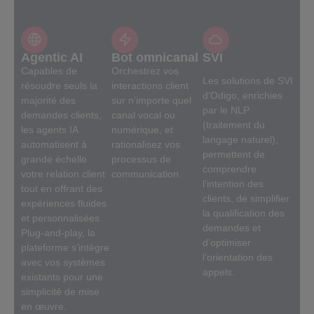
Agentic AI
Bot omnicanal
SVI
Capables de
Orchestrez vos
Les solutions de SVI
résoudre seuls la
interactions client
d’Odigo, enrichies
majorité des
sur n’importe quel
par le NLP
demandes clients,
canal vocal ou
(traitement du
les agents IA
numérique, et
langage naturel),
automatisent à
rationalisez vos
permettent de
grande échelle
processus de
comprendre
votre relation client
communication.
l’intention des
tout en offrant des
clients, de simplifier
expériences fluides
la qualification des
et personnalisées.
demandes et
Plug-and-play, la
d’optimiser
plateforme s’intègre
l’orientation des
avec vos systèmes
appels.
existants pour une
simplicité de mise
en œuvre.