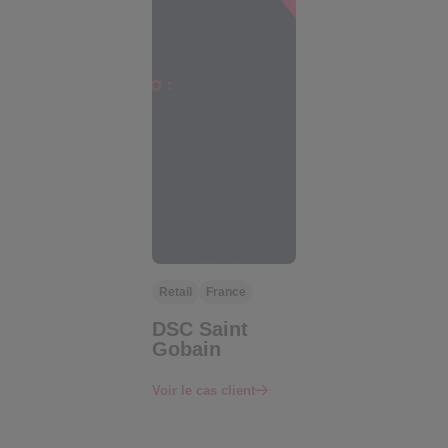
Retail
France
Transport &
Fran
mobilité
ce
DSC Saint
BlueLink
Gobain
V
Voir le cas client
Voir le cas client