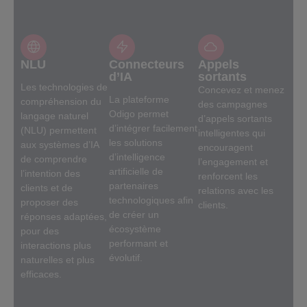
NLU
Connecteurs
Appels
d’IA
sortants
Les technologies de
Concevez et menez
La plateforme
compréhension du
des campagnes
Odigo permet
langage naturel
d’appels sortants
d’intégrer facilement
(NLU) permettent
intelligentes qui
les solutions
aux systèmes d’IA
encouragent
d’intelligence
de comprendre
l’engagement et
artificielle de
l’intention des
renforcent les
partenaires
clients et de
relations avec les
technologiques afin
proposer des
clients.
de créer un
réponses adaptées,
écosystème
pour des
performant et
interactions plus
évolutif.
naturelles et plus
efficaces.