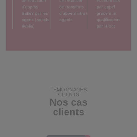
de réduction
de réduction
économisés
d'appels
de transferts
par appel
traités par les
d'appels intra-
grâce à la
agens (appels
agents
qualification
évités)
par le bot
TÉMOIGNAGES
CLIENTS
Nos cas
clients