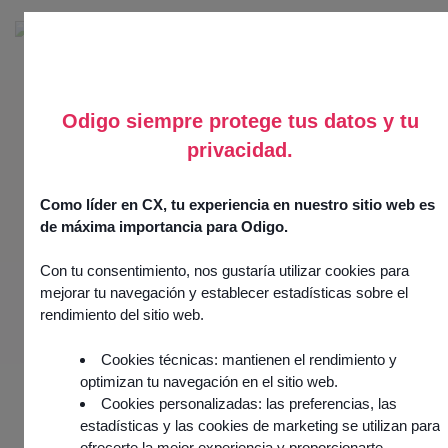
Odigo siempre protege tus datos y tu
AUTOMATISATION & IA
privacidad.
Como líder en CX, tu experiencia en nuestro sitio web es
Orchestrez des parcours
de máxima importancia para Odigo.
clients fluides grâce à l’IA
Con tu consentimiento, nos gustaría utilizar cookies para
et à l’automatisation
mejorar tu navegación y establecer estadísticas sobre el
rendimiento del sitio web.
Automatisez la qualification des demandes, assistez vos
agents en temps réel et analysez chaque interaction
Cookies técnicas: mantienen el rendimiento y
client à l’aide d’une plateforme omnicanale combinant IA
optimizan tu navegación en el sitio web.
conversationnelle, IA générative et analyse avancée des
Cookies personalizadas: las preferencias, las
estadísticas y las cookies de marketing se utilizan para
conversations
ofrecerte la mejor experiencia y proporcionarte