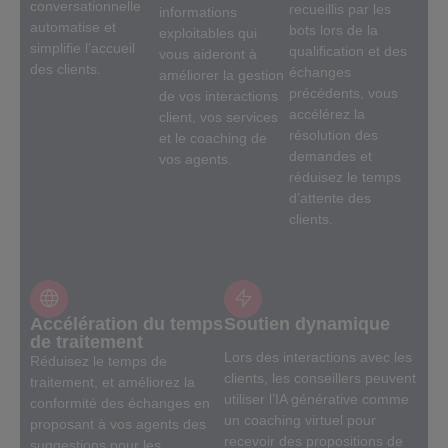
conversationnelle
recueillis par les
informations
automatise et
bots lors de la
exploitables qui
simplifie l’accueil
qualification et des
vous aideront à
des clients.
échanges
améliorer la gestion
précédents, vous
de vos interactions
accélérez la
client, vos services
résolution des
et le coaching de
demandes et
vos agents.
réduisez le temps
d’attente des
clients.
Accélération du temps
Soutien dynamique
de traitement
Lors des interactions avec les
Réduisez le temps de
clients, les conseillers peuvent
traitement, et améliorez la
utiliser l’IA générative comme
conformité des échanges en
un coaching virtuel pour
proposant à vos agents des
recevoir des propositions de
suggestions pour les