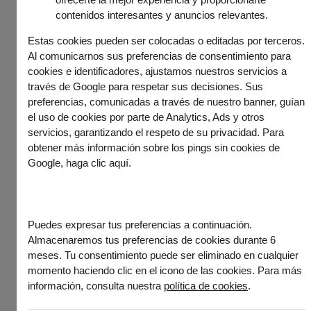
La solution Odigo permet d’orchestrer l’ensemble des
contenidos interesantes y anuncios relevantes.
interactions clients pour améliorer la qualité de service,
Estas cookies pueden ser colocadas o editadas por terceros.
réduire les temps de traitement et augmenter la
Al comunicarnos sus preferencias de consentimiento para
productivité des équipes
cookies e identificadores, ajustamos nuestros servicios a
través de Google para respetar sus decisiones. Sus
preferencias, comunicadas a través de nuestro banner, guían
el uso de cookies por parte de Analytics, Ads y otros
Demander une démo
servicios, garantizando el respeto de su privacidad. Para
obtener más información sobre los pings sin cookies de
Google,
haga clic aquí
.
Puedes expresar tus preferencias a continuación.
Almacenaremos tus preferencias de cookies durante 6
L’automatisation renforce
meses. Tu consentimiento puede ser eliminado en cualquier
les capacités de
momento haciendo clic en el icono de las cookies. Para más
l’entreprise à tous les
información, consulta nuestra
política de cookies
.