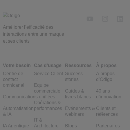
Améliorer l’efficacité des
interactions entre une marque
et ses clients
Votre besoin
Cas d'usage
Ressources
À propos
Centre de
Service Client
Success
À propos
contact
stories
d’Odigo
omnicanal
Equipe
commerciale
Guides &
40 ans
Communications unifiées
livres blancs
d’innovation
Opérations &
Automatisation
performances
Événements &
Clients et
& IA
webinars
références
IT &
IA Agentique
Architecture
Blogs
Partenaires