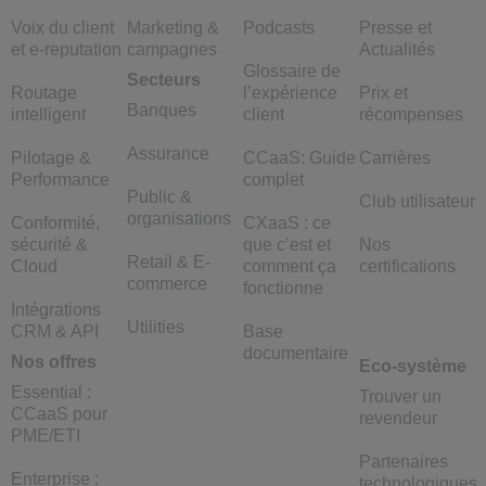
Voix du client
Marketing &
Podcasts
Presse et
et e-reputation
campagnes
Actualités
Glossaire de
Secteurs
Routage
l’expérience
Prix et
Banques
intelligent
client
récompenses
Assurance
Pilotage &
CCaaS: Guide
Carrières
Performance
complet
Public &
Club utilisateur
organisations
Conformité,
CXaaS : ce
sécurité &
que c’est et
Nos
Retail & E-
Cloud
comment ça
certifications
commerce
fonctionne
Intégrations
Utilities
CRM & API
Base
documentaire
Nos offres
Eco-système
Essential :
Trouver un
CCaaS pour
revendeur
PME/ETI
Partenaires
Enterprise :
technologiques