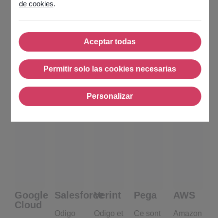
de cookies
.
Partenaires
technologiques
Aceptar todas
Aceptar todas
Permitir solo las cookies necesarias
Permitir solo las cookies nec
Personalizar
Personalizar
Google
Salesforce
Verint
Pega
AWS
Cloud
Odigo
Odigo et
Ce sont
Amazon