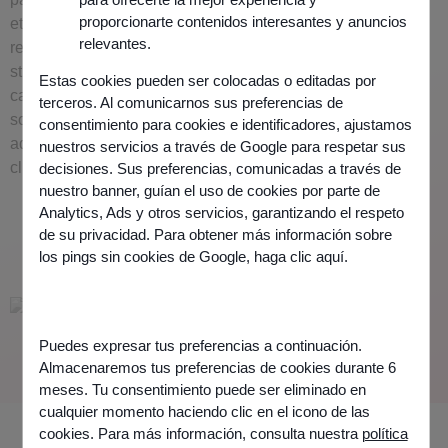
proporcionarte contenidos interesantes y anuncios
et de
relevantes.
revendeurs/intégrateurs
stratégiques renforce notre
Estas cookies pueden ser colocadas o editadas por
capacité à proposer des
terceros. Al comunicarnos sus preferencias de
solutions innovantes et
consentimiento para cookies e identificadores, ajustamos
adaptées aux enjeux de nos
nuestros servicios a través de Google para respetar sus
clients.
decisiones. Sus preferencias, comunicadas a través de
nuestro banner, guían el uso de cookies por parte de
Analytics, Ads y otros servicios, garantizando el respeto
de su privacidad. Para obtener más información sobre
los pings sin cookies de Google,
haga clic aquí
.
ILS NOUS FONT CONFIANCE
Puedes expresar tus preferencias a continuación.
Almacenaremos tus preferencias de cookies durante 6
meses. Tu consentimiento puede ser eliminado en
cualquier momento haciendo clic en el icono de las
cookies. Para más información, consulta nuestra
política