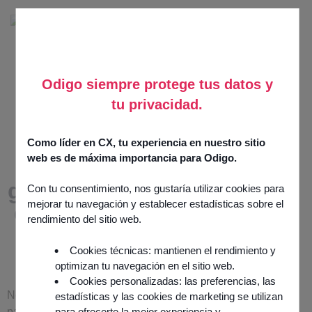
Odigo siempre protege tus datos y
tu privacidad.
Accélérez
votre
Como líder en CX, tu experiencia en nuestro sitio
web es de máxima importancia para Odigo.
croissance
grâce à notre
Con tu consentimiento, nos gustaría utilizar cookies para
mejorar tu navegación y establecer estadísticas sobre el
écosystème
rendimiento del sitio web.
de
Cookies técnicas: mantienen el rendimiento y
partenaires
optimizan tu navegación en el sitio web.
Cookies personalizadas: las preferencias, las
Notre écosystème de
estadísticas y las cookies de marketing se utilizan
para ofrecerte la mejor experiencia y
partenaires technologiques