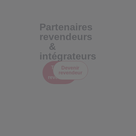
Partenaires
revendeurs
&
intégrateurs
Trouver
Devenir
un
revendeur
revendeur