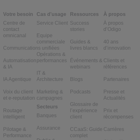
Votre besoin
Cas d'usage
Ressources
À propos
Centre de
Service Client
Success
À propos
contact
stories
d’Odigo
omnicanal
Equipe
commerciale
Guides &
40 ans
Communications unifiées
livres blancs
d’innovation
Opérations &
Automatisation
performances
Événements &
Clients et
& IA
webinars
références
IT &
IA Agentique
Architecture
Blogs
Partenaires
Voix du client
Marketing &
Podcasts
Presse et
et e-reputation
campagnes
Actualités
Glossaire de
Secteurs
Routage
l’expérience
Prix et
Banques
intelligent
client
récompenses
Assurance
Pilotage &
CCaaS: Guide
Carrières
Performance
complet