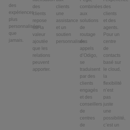
des
des
clients
combinées
des
expériences
clients
une
aux
clients
plus
repose
assistance
solutions
et des
personnalisées
sur la
et un
de
agents.
que
valeur
soutien
routage
Pour un
jamais.
ajoutée
personnalisés.
des
centre
que les
appels
de
relations
d’Odigo,
contacts
peuvent
se
basé sur
apporter.
traduisent
le cloud,
par des
la
clients
flexibilité
engagés
n’est
et des
pas
conseillers
juste
de
une
centres
possibilité,
de
c’est un