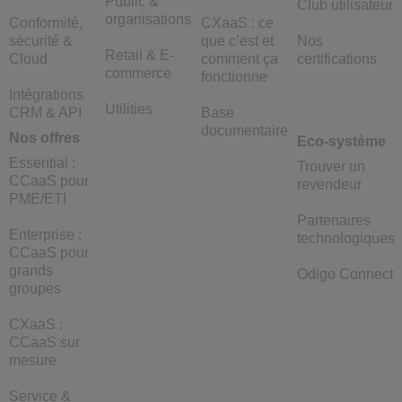
Public &
Club utilisateur
organisations
Conformité,
CXaaS : ce
sécurité &
que c’est et
Nos
Retail & E-
Cloud
comment ça
certifications
commerce
fonctionne
Intégrations
Utilities
CRM & API
Base
documentaire
Nos offres
Eco-système
Essential :
Trouver un
CCaaS pour
revendeur
PME/ETI
Partenaires
Enterprise :
technologiques
CCaaS pour
grands
Odigo Connect
groupes
CXaaS :
CCaaS sur
mesure
Service &