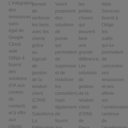
L’intégration
permet
Verint
les
Web
des
de
proposent
petites
Services
ressources
renforcer
des
choses
fournit à
sans
les liens
solutions
qui
Odigo
égal de
avec les
de
peuvent
les
Google
clients
pointe
faire
outils
Cloud
grâce
qui
une
qui lui
aide
au
permettent
grande
permettent
Odigo à
logiciel
de
différence.
de
fournir
de
superviser
Les
concentrer
des
gestion
et de
solutions
ses
solutions
de la
mobiliser
de
ressources
d’IA aux
relation
les
gestion
et ses
centres
client
conseillers,
de la
efforts
de
(CRM)
mais
relation
sur
contacts
de
également
client
l’amélioratio
et à offrir
Salesforce.
de
(CRM)
continue
aux
La
fournir
de
de
clients
fidélisation
aux
Pega,
l’expérience