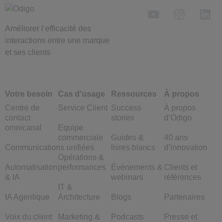
Améliorer l’efficacité des
interactions entre une marque
et ses clients
Votre besoin
Cas d'usage
Ressources
À propos
Centre de
Service Client
Success
À propos
contact
stories
d’Odigo
omnicanal
Equipe
commerciale
Guides &
40 ans
Communications unifiées
livres blancs
d’innovation
Opérations &
Automatisation
performances
Événements &
Clients et
& IA
webinars
références
IT &
IA Agentique
Architecture
Blogs
Partenaires
Voix du client
Marketing &
Podcasts
Presse et