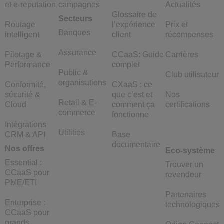
et e-reputation
campagnes
Actualités
Glossaire de
Secteurs
Routage
l’expérience
Prix et
Banques
intelligent
client
récompenses
Assurance
Pilotage &
CCaaS: Guide
Carrières
Performance
complet
Public &
Club utilisateur
organisations
Conformité,
CXaaS : ce
sécurité &
que c’est et
Nos
Retail & E-
Cloud
comment ça
certifications
commerce
fonctionne
Intégrations
Utilities
CRM & API
Base
documentaire
Nos offres
Eco-système
Essential :
Trouver un
CCaaS pour
revendeur
PME/ETI
Partenaires
Enterprise :
technologiques
CCaaS pour
grands