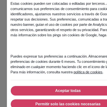
Estas cookies pueden ser colocadas o editadas por terceros. 
comunicarnos sus preferencias de consentimiento para cooki
S2
8 JUILLET 2022
identificadores, ajustamos nuestros servicios a través de Goo
–
respetar sus decisiones. Sus preferencias, comunicadas a tr
Episode
nuestro banner, guían el uso de cookies por parte de Analytics
6
otros servicios, garantizando el respeto de su privacidad. Par
–
más información sobre los pings sin cookies de Google,
haga 
L’avenir
du
métier
de
conseiller
Puedes expresar tus preferencias a continuación. Almacenar
dans
preferencias de cookies durante 6 meses. Tu consentimiento
10-
eliminado en cualquier momento haciendo clic en el icono de l
15
Para más información, consulta nuestra
política de cookies
.
ans
La
deuxième
Aceptar todas
saison
Aceptar todas
de
CX
Permitir solo las cookies necesarias