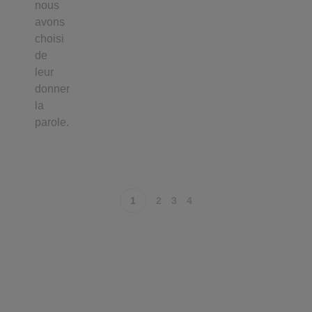
nous
avons
choisi
de
leur
donner
la
parole.
1
2
3
4