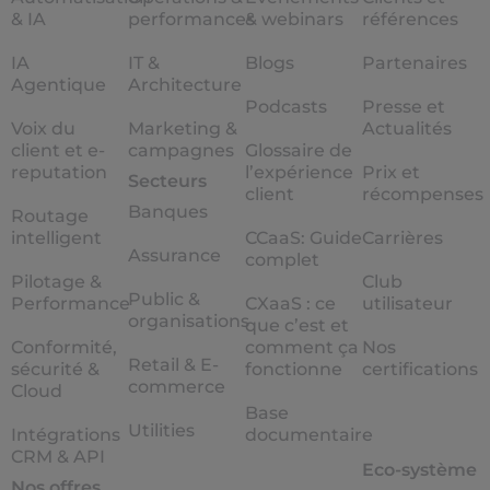
& IA
performances
& webinars
références
IA
IT &
Blogs
Partenaires
Agentique
Architecture
Podcasts
Presse et
Voix du
Marketing &
Actualités
client et e-
campagnes
Glossaire de
reputation
l’expérience
Prix et
Secteurs
client
récompenses
Banques
Routage
intelligent
CCaaS: Guide
Carrières
Assurance
complet
Pilotage &
Club
Public &
Performance
CXaaS : ce
utilisateur
organisations
que c’est et
Conformité,
comment ça
Nos
Retail & E-
sécurité &
fonctionne
certifications
commerce
Cloud
Base
Utilities
Intégrations
documentaire
CRM & API
Eco-système
Nos offres