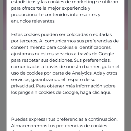
estadísticas y las cookies de marketing se utilizan
para ofrecerte la mejor experiencia y
proporcionarte contenidos interesantes y
anuncios relevantes.
Estas cookies pueden ser colocadas o editadas
por terceros. Al comunicarnos sus preferencias de
consentimiento para cookies e identificadores,
ajustamos nuestros servicios a través de Google
para respetar sus decisiones. Sus preferencias,
comunicadas a través de nuestro banner, guían el
uso de cookies por parte de Analytics, Ads y otros
servicios, garantizando el respeto de su
privacidad. Para obtener más información sobre
Optimisez vos solutions de bots
los pings sin cookies de Google,
haga clic aquí
.
classiques avec Odigo AI
Orchestrator
Orchestrer la puissance des bots
pour combler ces lacunes
Puedes expresar tus preferencias a continuación.
Almacenaremos tus preferencias de cookies
Les 4 grands piliers de