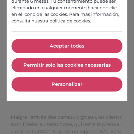
durante 6 meses. Tu consentimiento puede ser
l’orchestration des outils IA
eliminado en cualquier momento haciendo clic
Cas d’usage : préqualifier pour
en el icono de las cookies. Para más información,
diminuer le temps de traitement
consulta nuestra
política de cookies
.
conseiller et améliorer le routage
Bénéfices d’Odigo AI Orchestrator
pour votre activité
Aceptar todas
Aceptar todas
Ce qui différencie Odigo des autres
acteurs
Permitir solo las cookies necesarias
Permitir solo las cookies nece
Découvrir nos offres
Personalizar
Personalizar
Malgré l’arrivée des canaux digitaux, les clients
sont fidèles au téléphone, qui reste le premier
canal de contact. D’après un
rapport BVA
, 60 %