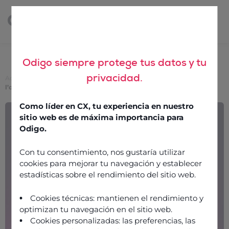
Odigo siempre protege tus datos y tu
privacidad.
Accueil
>
Concevez des parcours client d’exception grâce à
l’orchestration de vos IA
Como líder en CX, tu experiencia en nuestro
Concevez des parcours
sitio web es de máxima importancia para
client d’exception grâce à
Odigo.
l’orchestration de vos IA
Con tu consentimiento, nos gustaría utilizar
cookies para mejorar tu navegación y establecer
estadísticas sobre el rendimiento del sitio web.
3 avril 2024
Cookies técnicas: mantienen el rendimiento y
optimizan tu navegación en el sitio web.
Cookies personalizadas: las preferencias, las