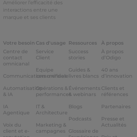
Améliorer l’efficacité des
interactions entre une
marque et ses clients
Votre besoin
Cas d'usage
Ressources
À propos
Centre de
Service
Success
À propos
contact
Client
stories
d’Odigo
omnicanal
Equipe
Guides &
40 ans
Communications unifiées
commerciale
livres blancs
d’innovation
Automatisation
Opérations &
Événements
Clients et
& IA
performances
& webinars
références
IA
IT &
Blogs
Partenaires
Agentique
Architecture
Podcasts
Presse et
Voix du
Marketing &
Actualités
client et e-
campagnes
Glossaire de