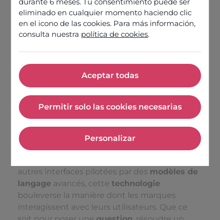
durante 6 meses. Tu consentimiento puede ser
eliminado en cualquier momento haciendo clic
en el icono de las cookies. Para más información,
consulta nuestra
política de cookies
.
Aceptar todas
Aceptar todas
Permitir solo las cookies necesarias
Permitir solo las cookies nec
L’
intelligence artificielle conversationnelle
Personalizar
n’a jamais été aussi présente dans nos vies.
Personalizar
Grâce aux
chatbots
,
assistants virtuels
et
autres interfaces pilotées par des
modèles de
langage
avancés, cette
technologie
bouleverse la manière dont les marques
interagissent avec leurs utilisateurs. Que ce
soit pour poser une
question
, résoudre un