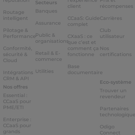
reputation
l’expérience
Prix et
Secteurs
client
récompenses
Banques
Routage
intelligent
CCaaS: Guide
Carrières
Assurance
complet
Pilotage &
Club
Public &
Performance
CXaaS : ce
utilisateur
organisations
que c’est et
Conformité,
comment ça
Nos
Retail & E-
sécurité &
fonctionne
certifications
commerce
Cloud
Base
Utilities
Intégrations
documentaire
CRM & API
Eco-système
Nos offres
Trouver un
Essential :
revendeur
CCaaS pour
PME/ETI
Partenaires
technologiqu
Enterprise :
CCaaS pour
Odigo
grands
Connect