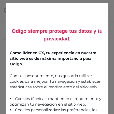
Odigo siempre protege tus datos y tu
privacidad.
Accueil
>
Tout ce qu’il faut savoir sur l’IA conversationnelle
Tout ce qu’il faut savoir
Como líder en CX, tu experiencia en nuestro
sitio web es de máxima importancia para
sur l’IA conversationnelle
Odigo.
Con tu consentimiento, nos gustaría utilizar
23 juillet 2025
cookies para mejorar tu navegación y establecer
estadísticas sobre el rendimiento del sitio web.
Cookies técnicas: mantienen el rendimiento y
optimizan tu navegación en el sitio web.
Cookies personalizadas: las preferencias, las