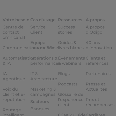
Votre besoin
Cas d'usage
Ressources
À propos
Centre de
Service
Success
À propos
contact
Client
stories
d’Odigo
omnicanal
Equipe
Guides &
40 ans
Communications unifiées
commerciale
livres blancs
d’innovation
Automatisation
Opérations &
Événements
Clients et
& IA
performances
& webinars
références
IA
IT &
Blogs
Partenaires
Agentique
Architecture
Podcasts
Presse et
Voix du
Marketing &
Actualités
client et e-
campagnes
Glossaire de
reputation
l’expérience
Prix et
Secteurs
client
récompenses
Banques
Routage
intelligent
CCaaS: Guide
Carrières