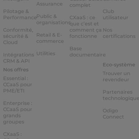
Assurance
complet
Pilotage &
Club
Public &
Performance
CXaaS : ce
utilisateur
organisations
que c’est et
Conformité,
comment ça
Nos
Retail & E-
sécurité &
fonctionne
certifications
commerce
Cloud
Base
Utilities
Intégrations
documentaire
CRM & API
Eco-système
Nos offres
Trouver un
Essential :
revendeur
CCaaS pour
PME/ETI
Partenaires
technologiqu
Enterprise :
CCaaS pour
Odigo
grands
Connect
groupes
CXaaS :