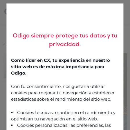
Odigo siempre protege tus datos y tu
privacidad.
Accueil
>
L’empathie, la clé d’une expérience client réussie
L’empathie, la clé d’une
Como líder en CX, tu experiencia en nuestro
expérience client réussie
sitio web es de máxima importancia para
Odigo.
Con tu consentimiento, nos gustaría utilizar
4 janvier 2022
cookies para mejorar tu navegación y establecer
estadísticas sobre el rendimiento del sitio web.
Cookies técnicas: mantienen el rendimiento y
optimizan tu navegación en el sitio web.
Cookies personalizadas: las preferencias, las