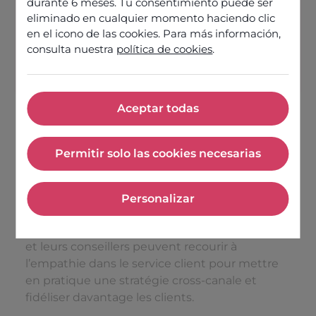
durante 6 meses. Tu consentimiento puede ser
les conseillers à penser latéralement
eliminado en cualquier momento haciendo clic
en el icono de las cookies. Para más información,
consulta nuestra
política de cookies
.
Découvrir nos offres
Aceptar todas
Aceptar todas
Les progrès technologiques ont entraîné une
Permitir solo las cookies necesarias
évolution rapide du rôle du centre de contacts
Permitir solo las cookies nece
comme facteur de valeur commerciale. De nos
jours, savoir faire preuve d’empathie dans le
Personalizar
service client permet d’améliorer l’
expérience
Personalizar
client
. Les responsables de centre de contacts
et leurs conseillers peuvent recourir à
l’empathie dans le service client pour mettre
en pratique une stratégie cross-canale et
fidéliser davantage les clients.