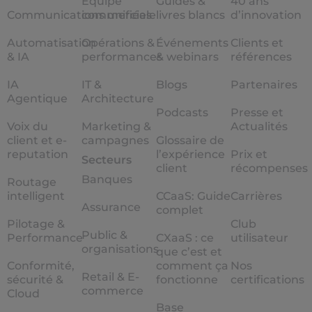
Equipe
Guides &
40 ans
Communications unifiées
commerciale
livres blancs
d’innovation
Automatisation
Opérations &
Événements
Clients et
& IA
performances
& webinars
références
IA
IT &
Blogs
Partenaires
Agentique
Architecture
Podcasts
Presse et
Voix du
Marketing &
Actualités
client et e-
campagnes
Glossaire de
reputation
l’expérience
Prix et
Secteurs
client
récompenses
Banques
Routage
intelligent
CCaaS: Guide
Carrières
Assurance
complet
Pilotage &
Club
Public &
Performance
CXaaS : ce
utilisateur
organisations
que c’est et
Conformité,
comment ça
Nos
Retail & E-
sécurité &
fonctionne
certifications
commerce
Cloud
Base