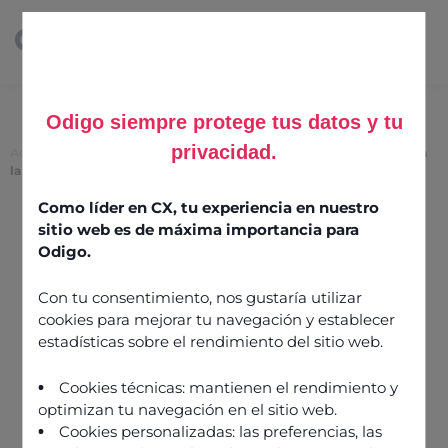
Odigo siempre protege tus datos y tu
privacidad.
Accueil
>
Optimiser la performance des centres de contacts grâce à
la supervision des conseillers
Como líder en CX, tu experiencia en nuestro
Optimiser la performance
sitio web es de máxima importancia para
des centres de contacts
Odigo.
grâce à la supervision
Con tu consentimiento, nos gustaría utilizar
des conseillers
cookies para mejorar tu navegación y establecer
estadísticas sobre el rendimiento del sitio web.
6 juin 2022
Cookies técnicas: mantienen el rendimiento y
optimizan tu navegación en el sitio web.
Cookies personalizadas: las preferencias, las