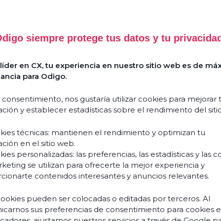
digo siempre protege tus datos y tu privacida
Success
Comment
Stories
l’Agentic
íder en CX, tu experiencia en nuestro sitio web es de má
AI
Guides
ancia para Odigo.
&
réinvente
livres
l’expérience
blancs
 consentimiento, nos gustaría utilizar cookies para mejorar 
client
ción y establecer estadísticas sobre el rendimiento del siti
et
Événements
transforme
& webinars
kies técnicas: mantienen el rendimiento y optimizan tu
vos
ción en el sitio web.
Blogs
équipes
ies personalizadas: las preferencias, las estadísticas y las c
?
keting se utilizan para ofrecerte la mejor experiencia y
Podcasts
Découvrir
cionarte contenidos interesantes y anuncios relevantes.
cookies pueden ser colocadas o editadas por terceros. Al
carnos sus preferencias de consentimiento para cookies 
À pr
ficadores, ajustamos nuestros servicios a través de Google p