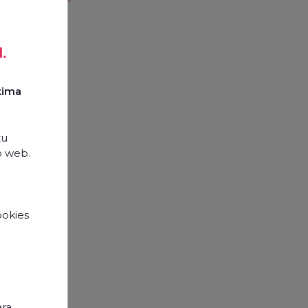
d.
xima
tu
o web.
ookies
e
opos
ara