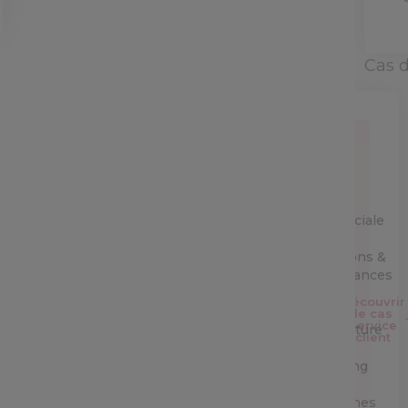
Cas 
Service
Client
Equipe
commerciale
Opérations &
performances
Découvrir
IT &
le cas
Service
Architecture
client
Marketing
&
campagnes