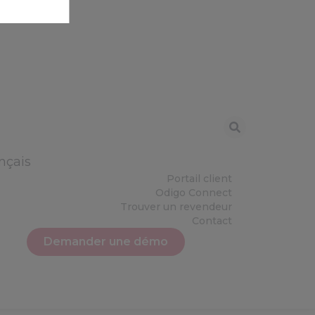
nçais
Portail client
Odigo Connect
Trouver un revendeur
Contact
Demander une démo