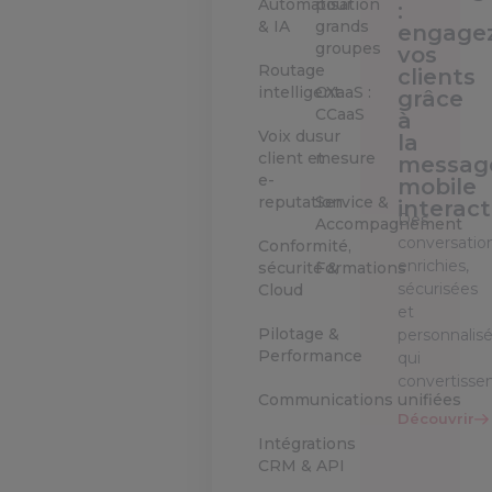
Automatisation
pour
:
& IA
grands
engage
groupes
vos
Routage
clients
intelligent
CXaaS :
grâce
CCaaS
à
Voix du
sur
la
client et
mesure
messag
e-
mobile
reputation
Service &
interact
Des
Accompagnement
conversatio
Conformité,
enrichies,
sécurité &
Formations
sécurisées
Cloud
et
Pilotage &
personnalis
Performance
qui
convertisse
Communications unifiées
Découvrir
Intégrations
CRM & API