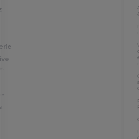
z
erie
ive
ns
ées
nt