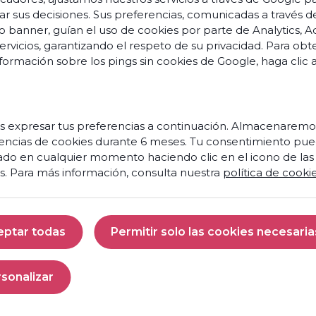
ar sus decisiones. Sus preferencias, comunicadas a través d
o banner, guían el uso de cookies por parte de Analytics, A
servicios, garantizando el respeto de su privacidad. Para ob
formación sobre los pings sin cookies de Google,
haga clic 
s
o
s
vation
 expresar tus preferencias a continuación. Almacenaremo
encias de cookies durante 6 meses. Tu consentimiento pue
Prêt
s et
ado en cualquier momento haciendo clic en el icono de las
à
nces
s. Para más información, consulta nuestra
política de cooki
faire
de
aires
votre
centre
 et
eptar todas
Permitir solo las cookies necesaria
de
ités
contact
Aceptar todas
Permitir solo las 
un
moteur
penses
sonalizar
de
Personalizar
croissance
res