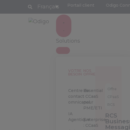
Portail client
Odigo Con
Français
Solutions
VOTRE
NOS
BESOIN
OFFRES
Offre
Centre de
Essential
contact
: CCaaS
CPaaS
omnicanal
pour
RCS
PME/ETI
IA
RCS
Agentique
Enterprise
Busines
: CCaaS
Messag