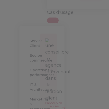
Cas d'usage
Service
Client
Equipe
commerciale
Opérations &
performances
IT &
Architecture
Marketing
Découvrir
&
le cas