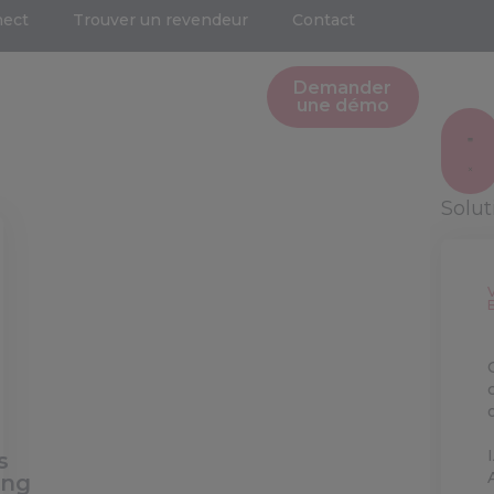
nect
Trouver un revendeur
Contact
Demander
une démo
Solu
s
ing