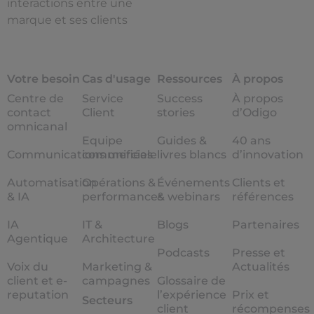
interactions entre une
marque et ses clients
Votre besoin
Cas d'usage
Ressources
À propos
Centre de
Service
Success
À propos
contact
Client
stories
d’Odigo
omnicanal
Equipe
Guides &
40 ans
Communications unifiées
commerciale
livres blancs
d’innovation
Automatisation
Opérations &
Événements
Clients et
& IA
performances
& webinars
références
IA
IT &
Blogs
Partenaires
Agentique
Architecture
Podcasts
Presse et
Voix du
Marketing &
Actualités
client et e-
campagnes
Glossaire de
reputation
l’expérience
Prix et
Secteurs
client
récompenses