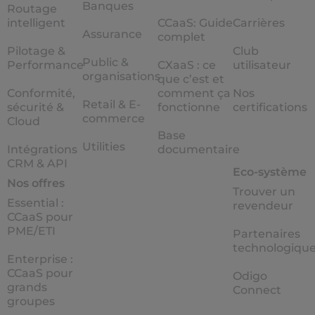
Banques
Routage
intelligent
CCaaS: Guide
Carrières
Assurance
complet
Pilotage &
Club
Public &
Performance
CXaaS : ce
utilisateur
organisations
que c’est et
Conformité,
comment ça
Nos
Retail & E-
sécurité &
fonctionne
certifications
commerce
Cloud
Base
Utilities
Intégrations
documentaire
CRM & API
Eco-système
Nos offres
Trouver un
Essential :
revendeur
CCaaS pour
PME/ETI
Partenaires
technologiqu
Enterprise :
CCaaS pour
Odigo
grands
Connect
groupes