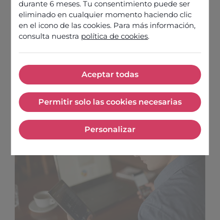
durante 6 meses. Tu consentimiento puede ser
eliminado en cualquier momento haciendo clic
en el icono de las cookies. Para más información,
consulta nuestra
política de cookies
.
GUIDES ET CONSEILS
Le design d’une solution CCaaS se
doit de placer l’humain au centre
Aceptar todas
Aceptar todas
Permitir solo las cookies necesarias
Permitir solo las cookies nece
Personalizar
Personalizar