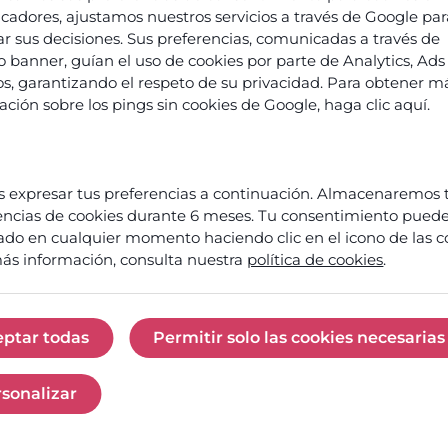
ficadores, ajustamos nuestros servicios a través de Google pa
ar sus decisiones. Sus preferencias, comunicadas a través de
o banner, guían el uso de cookies por parte de Analytics, Ads 
ropos
ios, garantizando el respeto de su privacidad. Para obtener m
’Odigo
ación sobre los pings sin cookies de Google,
haga clic aquí
.
 ans
innovation
 expresar tus preferencias a continuación. Almacenaremos 
Prêt
ients et
à
encias de cookies durante 6 meses. Tu consentimiento puede
férences
faire
ado en cualquier momento haciendo clic en el icono de las c
de
rtenaires
ás información, consulta nuestra
política de cookies
.
votre
centre
esse et
de
tualités
contact
eptar todas
Permitir solo las cookies necesarias
Aceptar todas
Permitir solo las c
un
ix et
moteur
écompenses
sonalizar
de
Personalizar
croissance
rrières
?