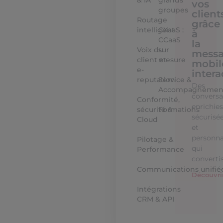
& IA
grands
vos
groupes
client
Routage
grâce
intelligent
CXaaS :
à
CCaaS
la
Voix du
sur
messa
client et
mesure
mobil
e-
intera
reputation
Service &
Des
Accompagnemen
conversa
Conformité,
enrichies
sécurité &
Formations
sécurisé
Cloud
et
personna
Pilotage &
qui
Performance
converti
Communications unifié
Découvri
Intégrations
CRM & API