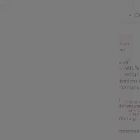
C
Service
Client
Equipe
commercial
Opérations 
performanc
IT &
Découv
Architectur
le ca
Servi
clien
Marketing
&
campagnes