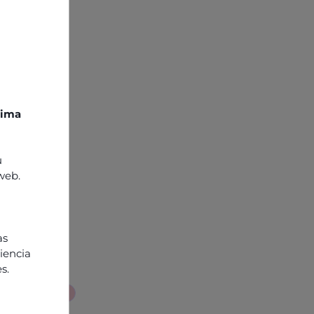
xima
u
 web.
u
as
riencia
s.
 propos