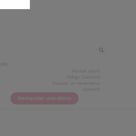
çais
Portail client
Odigo Connect
Trouver un revendeur
Contact
Demander une démo