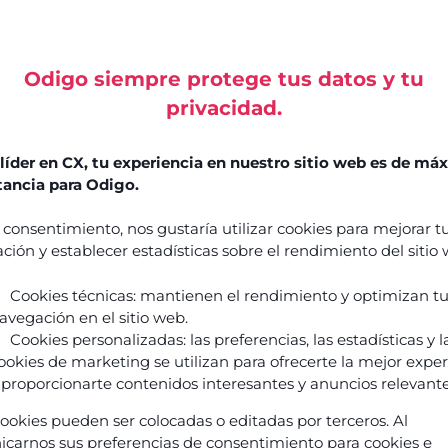
Success
Stories
Comment
Odigo siempre protege tus datos y tu
l’Agentic
privacidad.
Guides
AI
&
réinvente
livres
íder en CX, tu experiencia en nuestro sitio web es de má
l’expérience
blancs
ancia para Odigo.
client
Événements
et
 consentimiento, nos gustaría utilizar cookies para mejorar t
& webinars
transforme
ción y establecer estadísticas sobre el rendimiento del sitio
vos
Blogs
équipes
Cookies técnicas: mantienen el rendimiento y optimizan t
Podcasts
?
avegación en el sitio web.
Découvrir
Cookies personalizadas: las preferencias, las estadísticas y l
ookies de marketing se utilizan para ofrecerte la mejor expe
 proporcionarte contenidos interesantes y anuncios relevante
À
cookies pueden ser colocadas o editadas por terceros. Al
carnos sus preferencias de consentimiento para cookies e