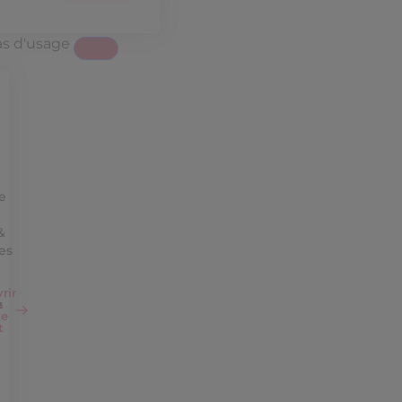
as d'usage
e
&
es
rir
e
s
ce
t