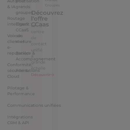
Automatisation
pour
Groupes
& IA
grands
Découvrez
groupes
l'offre
Routage
CCaas
intelligent
CXaaS :
Le
CCaaS
centre
Voix du
sur
de
client et
mesure
contact
e-
unifié
reputation
Service &
à
Accompagnement
grande
Conformité,
échelle
sécurité &
Formations
Découvrir
Cloud
Pilotage &
Performance
Communications unifiées
Intégrations
CRM & API