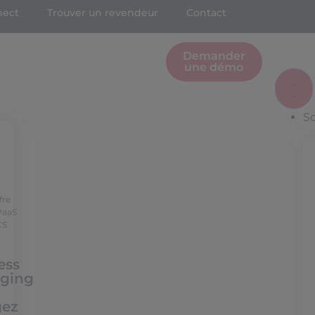
nect
Trouver un revendeur
Contact
Demander
une démo
S
fre
PaaS
CS
ess
ging
gez