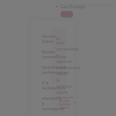
Cas d'usage
Service
Client
Equipe
commerciale
Opérations &
performances
IT &
Architecture
Découvrir
Marketing
le cas
&
Service
client
campagnes