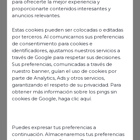
para ofrecerte la mejor experiencia y
proporcionarte contenidos interesantes y
anuncios relevantes.
Estas cookies pueden ser colocadas o editadas
por terceros. Al comunicarnos sus preferencias
de consentimiento para cookies e
identificadores, ajustamos nuestros servicios a
través de Google para respetar sus decisiones.
Sus preferencias, comunicadas a través de
nuestro banner, guían el uso de cookies por
parte de Analytics, Ads y otros servicios,
Date
garantizando el respeto de su privacidad. Para
21 novembre 2023 à 18:51
obtener más información sobre los pings sin
Partager l'article
cookies de Google,
haga clic aquí
.
Puedes expresar tus preferencias a
continuación. Almacenaremos tus preferencias