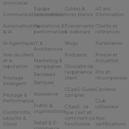
omnicanal
Equipe
Guides &
40 ans
Communications unifiées
commerciale
livres blancs
d’innovation
Automatisation
Opérations &
Événements
Clients et
& IA
performances
& webinars
références
IA Agentique
IT &
Blogs
Partenaires
Architecture
Voix du client
Podcasts
Presse et
et e-
Marketing &
Actualités
reputation
campagnes
Glossaire de
l’expérience
Prix et
Secteurs
Routage
client
récompenses
Banques
intelligent
CCaaS: Guide
Carrières
Assurance
Pilotage &
complet
Performance
Club
Public &
CXaaS : ce
utilisateur
organisations
Conformité,
que c’est et
sécurité &
comment ça
Nos
Retail & E-
Cloud
fonctionne
certifications
commerce