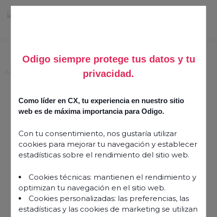
Odigo siempre protege tus datos y tu
privacidad.
Accueil
>
Evénements
>
Odigo CX Day
Odigo CX Day
Como líder en CX, tu experiencia en nuestro sitio
web es de máxima importancia para Odigo.
21 novembre 2023 à 18:51
Con tu consentimiento, nos gustaría utilizar
cookies para mejorar tu navegación y establecer
estadísticas sobre el rendimiento del sitio web.
Cookies técnicas: mantienen el rendimiento y
optimizan tu navegación en el sitio web.
Cookies personalizadas: las preferencias, las
estadísticas y las cookies de marketing se utilizan