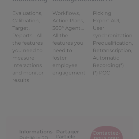
Evaluations,
Workflows,
Picking,
Calibration,
Action Plans,
Export API,
Target,
360° Agent…
User
Reports… All
All the
synchronization.
the features
features you
Prequalification,
you need to
need to
Retranscription,
measure
foster
Automatic
interactions
employee
Recording(*)
and monitor
engagement
(*) POC
results
Informations
Partager
Contactez-
l'article
Publié le
20
nous pour