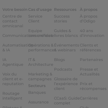
Votre besoin
Cas d'usage
Ressources
À propos
Centre de
Service
Success
À propos
contact
Client
stories
d’Odigo
omnicanal
Equipe
Guides &
40 ans
Communications unifiées
commerciale
livres blancs
d’innovation
Automatisation
Opérations &
Événements
Clients et
& IA
performances
& webinars
références
IA
IT &
Blogs
Partenaires
Agentique
Architecture
Podcasts
Presse et
Voix du
Marketing &
Actualités
client et e-
campagnes
Glossaire de
reputation
l’expérience
Prix et
Secteurs
client
récompenses
Banques
Routage
intelligent
CCaaS: Guide
Carrières
Assurance
complet
Pilotage &
Club