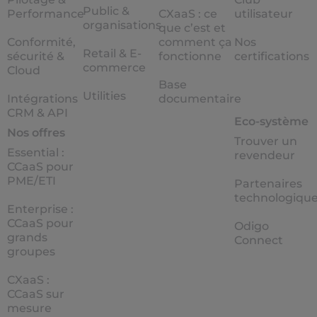
Public &
Performance
CXaaS : ce
utilisateur
organisations
que c’est et
Conformité,
comment ça
Nos
Retail & E-
sécurité &
fonctionne
certifications
commerce
Cloud
Base
Utilities
Intégrations
documentaire
CRM & API
Eco-système
Nos offres
Trouver un
Essential :
revendeur
CCaaS pour
PME/ETI
Partenaires
technologiqu
Enterprise :
CCaaS pour
Odigo
grands
Connect
groupes
CXaaS :
CCaaS sur
mesure