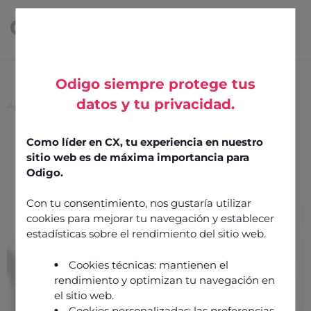
Odigo siempre protege tus
datos y tu privacidad.
Accueil
>
Hubicus Quality Monitoring
Hubicus Quality
Como líder en CX, tu experiencia en nuestro
sitio web es de máxima importancia para
Monitoring
Odigo.
Con tu consentimiento, nos gustaría utilizar
20 mai 2025
Teams engagement
cookies para mejorar tu navegación y establecer
Intégration réalisée par
partner
estadísticas sobre el rendimiento del sitio web.
Cookies técnicas: mantienen el
rendimiento y optimizan tu navegación en
el sitio web.
Cookies personalizadas: las preferencias,