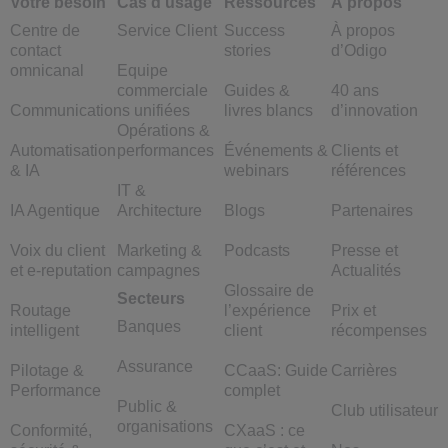
Votre besoin
Cas d'usage
Ressources
À propos
Centre de
Service Client
Success
À propos
contact
stories
d’Odigo
omnicanal
Equipe
commerciale
Guides &
40 ans
Communications unifiées
livres blancs
d’innovation
Opérations &
Automatisation
performances
Événements &
Clients et
& IA
webinars
références
IT &
IA Agentique
Architecture
Blogs
Partenaires
Voix du client
Marketing &
Podcasts
Presse et
et e-reputation
campagnes
Actualités
Glossaire de
Secteurs
Routage
l’expérience
Prix et
Banques
intelligent
client
récompenses
Assurance
Pilotage &
CCaaS: Guide
Carrières
Performance
complet
Public &
Club utilisateur
organisations
Conformité,
CXaaS : ce