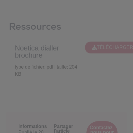
Ressources
Noetica dialler
TÉLÉCHARGE
brochure
type de fichier: pdf | taille: 204
KB
Informations
Partager
Contactez-
l'article
Publié le
20
nous pour