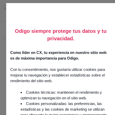
Odigo siempre protege tus datos y tu
privacidad.
Accueil
>
Predictive Dialler
Predictive Dialler
Como líder en CX, tu experiencia en nuestro sitio web
es de máxima importancia para Odigo.
20 mai 2025
Channels
Con tu consentimiento, nos gustaría utilizar cookies para
Intégration réalisée par
partner
mejorar tu navegación y establecer estadísticas sobre el
rendimiento del sitio web.
Cookies técnicas: mantienen el rendimiento y
optimizan tu navegación en el sitio web.
Cookies personalizadas: las preferencias, las
estadísticas y las cookies de marketing se utilizan
para ofrecerte la mejor experiencia y proporcionarte