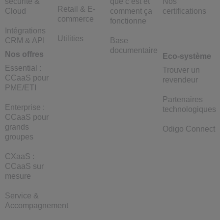
sécurité &
que c’est et
Nos
Retail & E-
Cloud
comment ça
certifications
commerce
fonctionne
Intégrations
Utilities
CRM & API
Base
documentaire
Nos offres
Eco-système
Essential :
Trouver un
CCaaS pour
revendeur
PME/ETI
Partenaires
Enterprise :
technologiques
CCaaS pour
grands
Odigo Connect
groupes
CXaaS :
CCaaS sur
mesure
Service &
Accompagnement