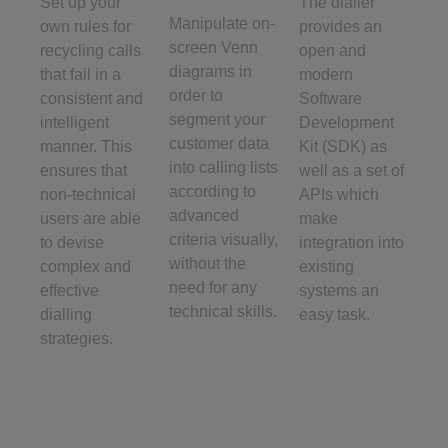
Set up your
The dialler
Manipulate on-
own rules for
provides an
screen Venn
recycling calls
open and
diagrams in
that fail in a
modern
order to
consistent and
Software
segment your
intelligent
Development
customer data
manner. This
Kit (SDK) as
into calling lists
ensures that
well as a set of
according to
non-technical
APIs which
advanced
users are able
make
criteria visually,
to devise
integration into
without the
complex and
existing
need for any
effective
systems an
technical skills.
dialling
easy task.
strategies.