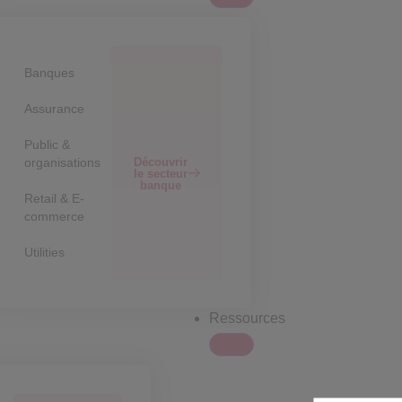
Banques
Assurance
Public &
Découvrir
organisations
le secteur
banque
Retail & E-
commerce
Utilities
Ressources