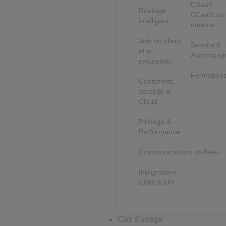
CXaaS :
Routage
CCaaS sur
intelligent
mesure
Voix du client
Service &
et e-
Accompag
reputation
Formation
Conformité,
sécurité &
Cloud
Pilotage &
Performance
Communications unifiées
Intégrations
CRM & API
Cas d'usage