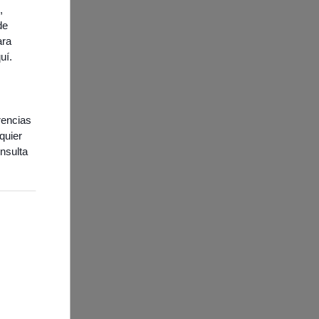
,
de
ara
quí
.
rencias
quier
nsulta
ies necesarias