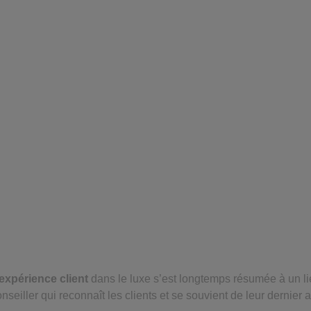
26 mai 2026
expérience client
dans le luxe s’est longtemps résumée à un lieu 
nseiller qui reconnaît les clients et se souvient de leur dernier 