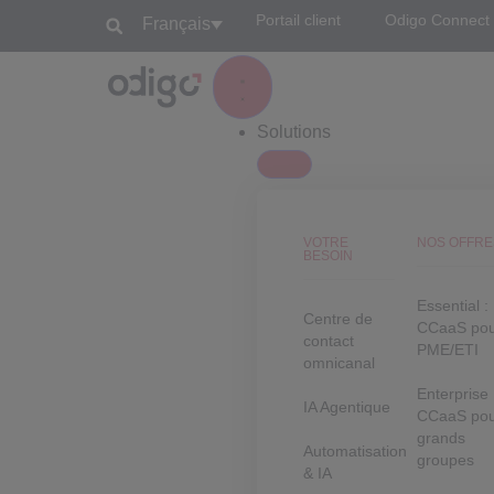
Portail client
Odigo Connect
Français
Solutions
VOTRE
NOS OFFRE
BESOIN
Essential :
Centre de
CCaaS po
contact
PME/ETI
omnicanal
Enterprise 
IA Agentique
CCaaS po
grands
Automatisation
groupes
& IA