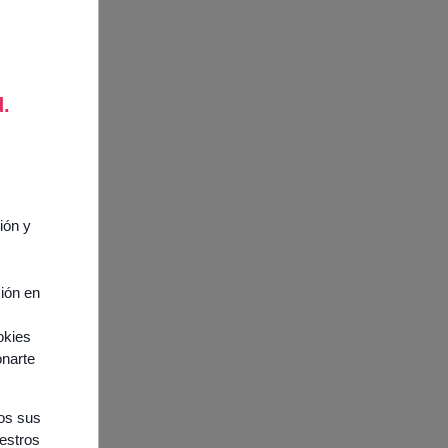
d.
ión y
ción en
okies
onarte
nos sus
uestros