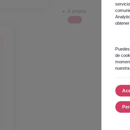
servici
comunic
À propos
Analyti
obtener
Puedes 
de cook
momento
nuestr
Ace
Per