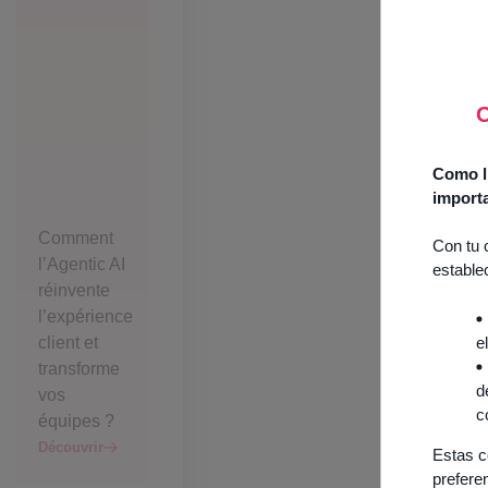
O
Como lí
import
Comment
Con tu 
l’Agentic AI
estable
réinvente
l’expérience
e
client et
transforme
d
vos
c
équipes ?
Découvrir
Estas c
prefere