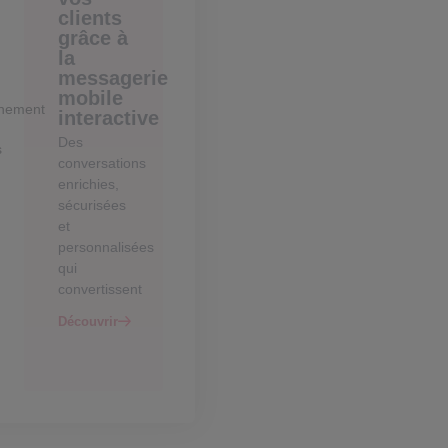
clients
grâce à
la
messagerie
mobile
nement
interactive
Des
s
conversations
enrichies,
sécurisées
et
personnalisées
qui
convertissent
Découvrir