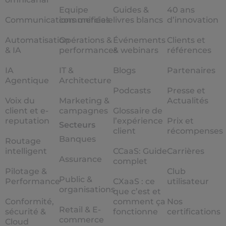
Equipe
Guides &
40 ans
Communications unifiées
commerciale
livres blancs
d’innovation
Automatisation
Opérations &
Événements
Clients et
& IA
performances
& webinars
références
IA
IT &
Blogs
Partenaires
Agentique
Architecture
Podcasts
Presse et
Voix du
Marketing &
Actualités
client et e-
campagnes
Glossaire de
reputation
l’expérience
Prix et
Secteurs
client
récompenses
Banques
Routage
intelligent
CCaaS: Guide
Carrières
Assurance
complet
Pilotage &
Club
Public &
Performance
CXaaS : ce
utilisateur
organisations
que c’est et
Conformité,
comment ça
Nos
Retail & E-
sécurité &
fonctionne
certifications
commerce
Cloud