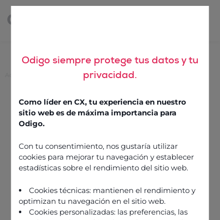
Odigo siempre protege tus datos y tu
privacidad.
Accueil
>
Cloud call center : tout savoir sur cette solution
Cloud call center : tout
Como líder en CX, tu experiencia en nuestro
savoir sur cette solution
sitio web es de máxima importancia para
Odigo.
Con tu consentimiento, nos gustaría utilizar
21 octobre 2025
cookies para mejorar tu navegación y establecer
estadísticas sobre el rendimiento del sitio web.
Cookies técnicas: mantienen el rendimiento y
optimizan tu navegación en el sitio web.
Cookies personalizadas: las preferencias, las