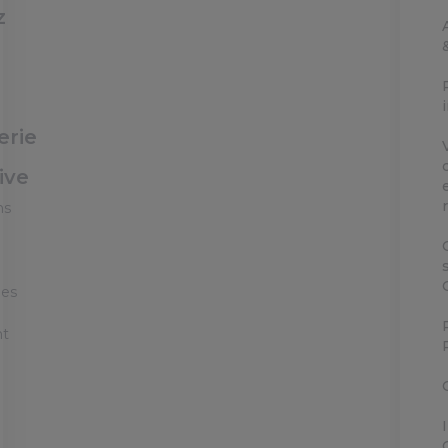
z
erie
ive
ns
ées
nt