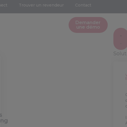
nect
Trouver un revendeur
Contact
Demander
une démo
Solu
s
ing