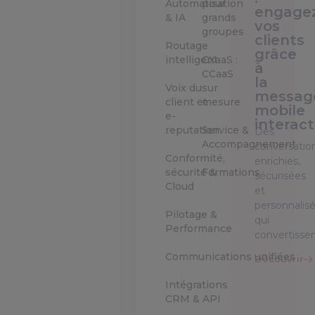
Automatisation
pour
engage
& IA
grands
vos
groupes
clients
Routage
grâce
intelligent
CXaaS :
à
CCaaS
la
Voix du
sur
messag
client et
mesure
mobile
e-
interact
reputation
Service &
Des
Accompagnement
conversatio
Conformité,
enrichies,
sécurité &
Formations
sécurisées
Cloud
et
personnalis
Pilotage &
qui
Performance
convertisse
Communications unifiées
Découvrir
Intégrations
CRM & API