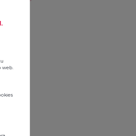
d.
tu
o web.
ookies
e
opos
ara