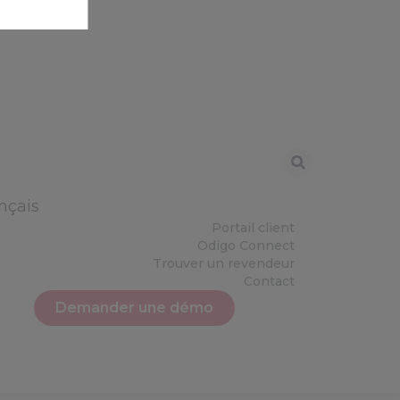
nçais
Portail client
Odigo Connect
Trouver un revendeur
Contact
Demander une démo