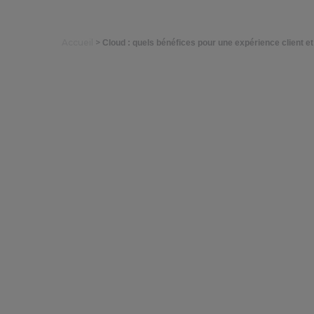
Accueil
>
Cloud : quels bénéfices pour une expérience client e
Cloud : quel
client et co