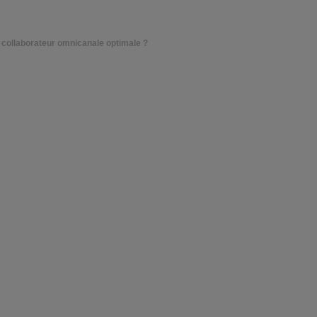
t collaborateur omnicanale optimale ?
s bénéfices pour u
llaborateur omnicana
11 mai 2021