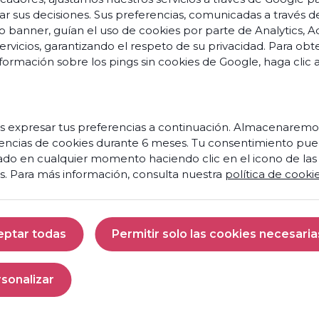
ar sus decisiones. Sus preferencias, comunicadas a través d
o banner, guían el uso de cookies por parte de Analytics, A
servicios, garantizando el respeto de su privacidad. Para ob
formación sobre los pings sin cookies de Google,
haga clic 
s
o
s
vation
 expresar tus preferencias a continuación. Almacenaremo
encias de cookies durante 6 meses. Tu consentimiento pue
Prêt
s et
ado en cualquier momento haciendo clic en el icono de las
à
nces
s. Para más información, consulta nuestra
política de cooki
faire
de
aires
votre
centre
 et
eptar todas
Permitir solo las cookies necesaria
de
ités
contact
Aceptar todas
Permitir solo las 
un
moteur
penses
sonalizar
de
Personalizar
croissance
res