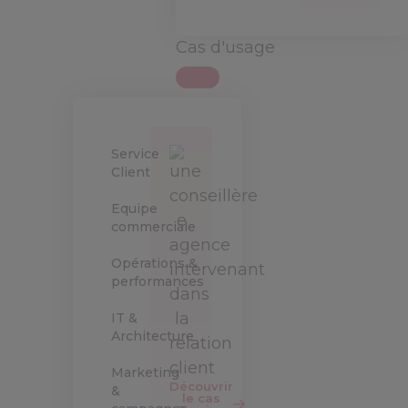
Cas d'usage
Service
Client
Equipe
commerciale
Opérations &
performances
IT &
Architecture
Marketing
Découvrir
&
le cas