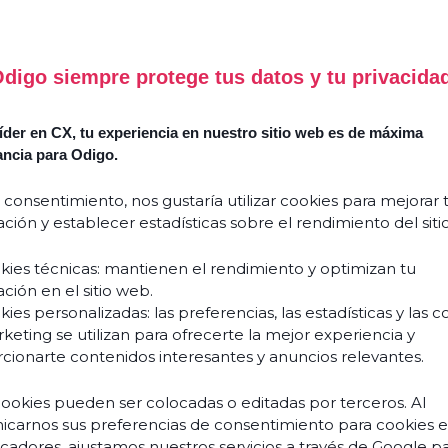
digo siempre protege tus datos y tu privacida
Success
Comment
Stories
l’Agentic
der en CX, tu experiencia en nuestro sitio web es de máxima
AI
Guides
ancia para Odigo.
&
réinvente
livres
l’expérience
blancs
 consentimiento, nos gustaría utilizar cookies para mejorar 
client
ción y establecer estadísticas sobre el rendimiento del siti
et
Événements
transforme
& webinars
kies técnicas: mantienen el rendimiento y optimizan tu
vos
ción en el sitio web.
Blogs
équipes
ies personalizadas: las preferencias, las estadísticas y las c
?
keting se utilizan para ofrecerte la mejor experiencia y
Podcasts
Découvrir
cionarte contenidos interesantes y anuncios relevantes.
cookies pueden ser colocadas o editadas por terceros. Al
carnos sus preferencias de consentimiento para cookies 
À pr
ficadores, ajustamos nuestros servicios a través de Google p