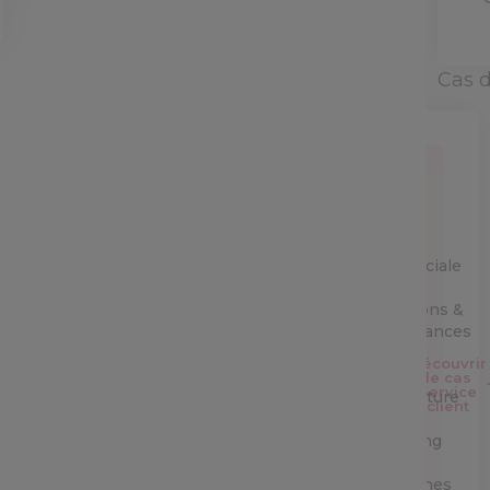
Cas 
Service
Client
Equipe
commerciale
Opérations &
performances
Découvrir
IT &
le cas
Service
Architecture
client
Marketing
&
campagnes