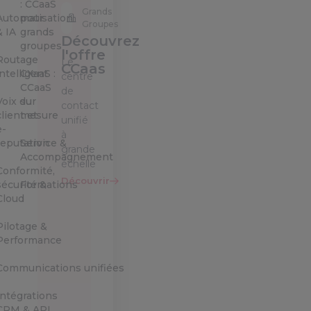
: CCaaS
Grands
Automatisation
pour
Groupes
& IA
grands
Découvrez
groupes
l'offre
Routage
Le
CCaas
intelligent
CXaaS :
centre
CCaaS
de
Voix du
sur
contact
client et
mesure
unifié
e-
à
reputation
Service &
grande
Accompagnement
échelle
Conformité,
Découvrir
sécurité &
Formations
Cloud
Pilotage &
Performance
Communications unifiées
Intégrations
CRM & API