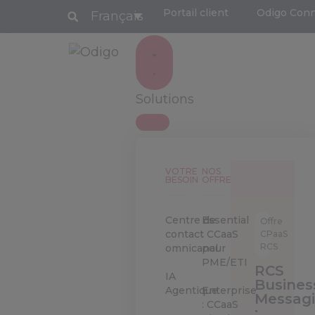
Portail client
Odigo Con
Français
Solutions
VOTRE
NOS
BESOIN
OFFRES
Centre de
Essential
Offre
contact
: CCaaS
CPaaS
RCS
omnicanal
pour
PME/ETI
RCS
IA
Busines
Agentique
Enterprise
Messag
: CCaaS
: