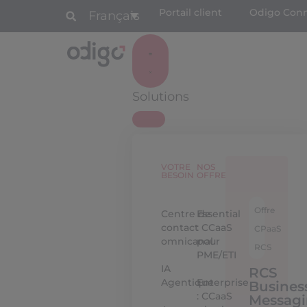
Portail client
Odigo Con
Français
Solutions
VOTRE
NOS
BESOIN
OFFRES
Offre
Centre de
Essential
contact
: CCaaS
CPaaS
omnicanal
pour
RCS
PME/ETI
IA
RCS
Agentique
Enterprise
Busines
: CCaaS
Messag