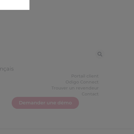
nçais
Portail client
Odigo Connect
Trouver un revendeur
Contact
Demander une démo