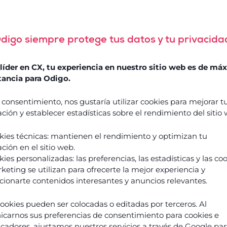
digo siempre protege tus datos y tu privacida
Success
Comment
Stories
l’Agentic
íder en CX, tu experiencia en nuestro sitio web es de má
AI
Guides
ancia para Odigo.
&
réinvente
livres
l’expérience
blancs
 consentimiento, nos gustaría utilizar cookies para mejorar t
client
ción y establecer estadísticas sobre el rendimiento del sitio
et
Événements
transforme
& webinars
kies técnicas: mantienen el rendimiento y optimizan tu
vos
ción en el sitio web.
Blogs
équipes
ies personalizadas: las preferencias, las estadísticas y las co
?
keting se utilizan para ofrecerte la mejor experiencia y
Podcasts
Découvrir
cionarte contenidos interesantes y anuncios relevantes.
cookies pueden ser colocadas o editadas por terceros. Al
carnos sus preferencias de consentimiento para cookies e
À pr
ficadores, ajustamos nuestros servicios a través de Google pa