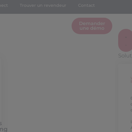
nect
Trouver un revendeur
Contact
Demander
une démo
Solu
s
ing