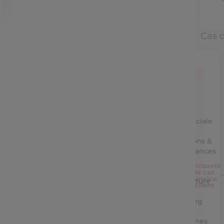
Cas 
Service
Client
Equipe
commerciale
Opérations &
performances
Découvrir
IT &
le cas
Service
Architecture
client
Marketing
&
campagnes