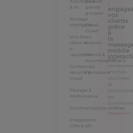
Automatisation
pour
:
& IA
grands
engage
groupes
vos
Routage
clients
intelligent
CXaaS :
grâce
CCaaS
à
Voix du
sur
la
client et
mesure
message
e-
mobile
reputation
Service &
interact
Des
Accompagnement
conversatio
Conformité,
enrichies,
sécurité &
Formations
sécurisées
Cloud
et
Pilotage &
personnalis
Performance
qui
convertisse
Communications unifiées
Découvrir
Intégrations
CRM & API