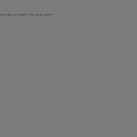
ns des centres de contacts ?
 CX tech transforme
s des centres de co
5 novembre 2021