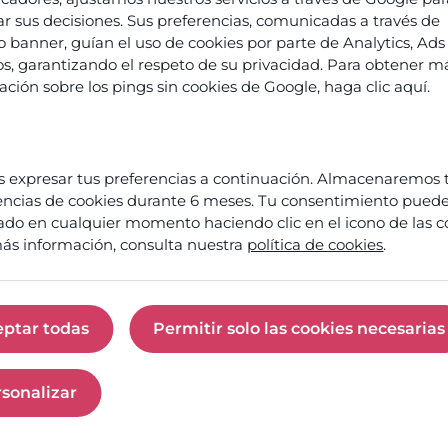
ar sus decisiones. Sus preferencias, comunicadas a través de
o banner, guían el uso de cookies por parte de Analytics, Ads 
ios, garantizando el respeto de su privacidad. Para obtener m
ación sobre los pings sin cookies de Google,
haga clic aquí
.
s
go
s
vation
 expresar tus preferencias a continuación. Almacenaremos 
encias de cookies durante 6 meses. Tu consentimiento puede
Prêt
s et
ado en cualquier momento haciendo clic en el icono de las c
à
ences
ás información, consulta nuestra
política de cookies
.
faire
de
aires
votre
centre
 et
eptar todas
Permitir solo las cookies necesarias
de
ités
Aceptar todas
Permitir solo las c
contact
un
t
moteur
penses
sonalizar
de
Personalizar
croissance
res