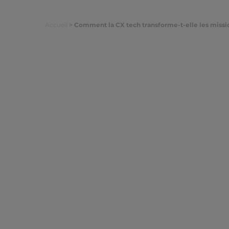
Accueil
>
Comment la CX tech transforme-t-elle les missio
Comment la
mission