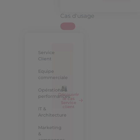
Cas d'usage
Service
Client
Equipe
commerciale
Opérations &
Découvrir
performances
le cas
Service
client
IT &
Architecture
Marketing
&