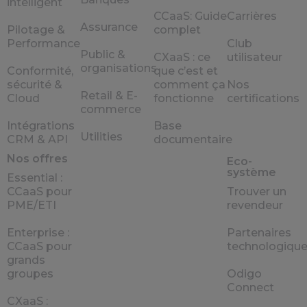
intelligent
CCaaS: Guide
Carrières
Assurance
Pilotage &
complet
Performance
Club
Public &
CXaaS : ce
utilisateur
organisations
Conformité,
que c’est et
sécurité &
comment ça
Nos
Retail & E-
Cloud
fonctionne
certifications
commerce
Intégrations
Base
Utilities
CRM & API
documentaire
Nos offres
Eco-
système
Essential :
CCaaS pour
Trouver un
PME/ETI
revendeur
Enterprise :
Partenaires
CCaaS pour
technologiqu
grands
groupes
Odigo
Connect
CXaaS :