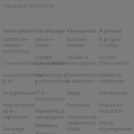
marque et ses clients
Votre besoin
Cas d'usage
Ressources
À propos
Centre de
Service
Success
À propos
contact
Client
stories
d’Odigo
omnicanal
Equipe
Guides &
40 ans
Communications unifiées
commerciale
livres blancs
d’innovation
Automatisation
Opérations &
Événements
Clients et
& IA
performances
& webinars
références
IA Agentique
IT &
Blogs
Partenaires
Architecture
Voix du client
Podcasts
Presse et
et e-
Marketing &
Actualités
reputation
campagnes
Glossaire de
l’expérience
Prix et
Secteurs
Routage
client
récompenses
Banques