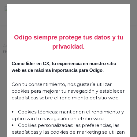
Odigo siempre protege tus datos y tu
privacidad.
Accueil
>
E-commerce : le centre de contacts au cœur des stratégies de
relance économique
Como líder en CX, tu experiencia en nuestro sitio
E-commerce : le centre de
web es de máxima importancia para Odigo.
contacts au cœur des
Con tu consentimiento, nos gustaría utilizar
stratégies de relance
cookies para mejorar tu navegación y establecer
économique
estadísticas sobre el rendimiento del sitio web.
Cookies técnicas: mantienen el rendimiento y
24 novembre 2021
optimizan tu navegación en el sitio web.
Cookies personalizadas: las preferencias, las
estadísticas y las cookies de marketing se utilizan