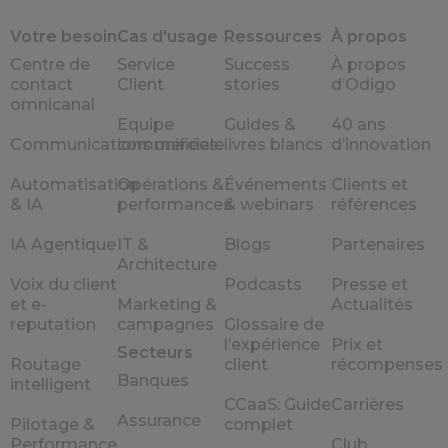
Votre besoin
Cas d'usage
Ressources
À propos
Centre de
Service
Success
À propos
contact
Client
stories
d’Odigo
omnicanal
Equipe
Guides &
40 ans
Communications unifiées
commerciale
livres blancs
d’innovation
Automatisation
Opérations &
Événements
Clients et
& IA
performances
& webinars
références
IA Agentique
IT &
Blogs
Partenaires
Architecture
Voix du client
Podcasts
Presse et
et e-
Marketing &
Actualités
reputation
campagnes
Glossaire de
l’expérience
Prix et
Secteurs
Routage
client
récompenses
Banques
intelligent
CCaaS: Guide
Carrières
Assurance
Pilotage &
complet
Performance
Club