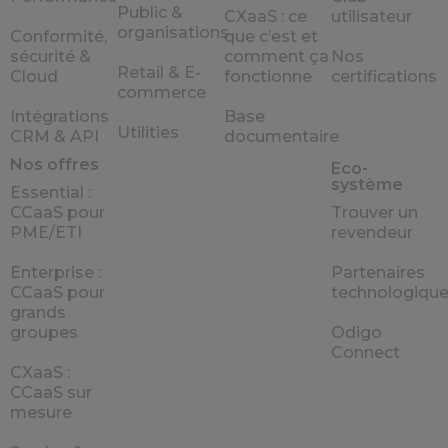
Public &
CXaaS : ce
utilisateur
organisations
Conformité,
que c’est et
sécurité &
comment ça
Nos
Retail & E-
Cloud
fonctionne
certifications
commerce
Intégrations
Base
Utilities
CRM & API
documentaire
Nos offres
Eco-
système
Essential :
CCaaS pour
Trouver un
PME/ETI
revendeur
Enterprise :
Partenaires
CCaaS pour
technologiqu
grands
groupes
Odigo
Connect
CXaaS :
CCaaS sur
mesure