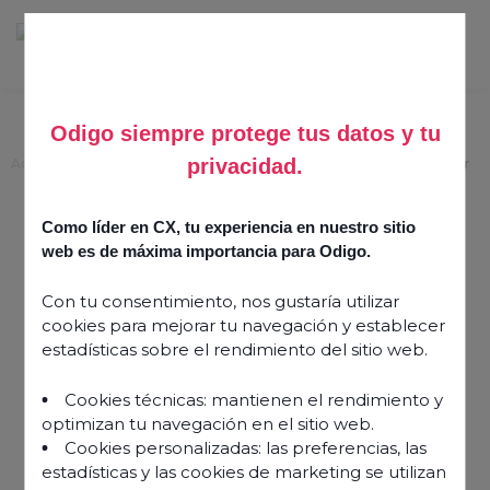
Odigo siempre protege tus datos y tu
privacidad.
Accueil
>
Énergies : quand la relation client répond aux enjeux du secteur
Énergies : quand la
Como líder en CX, tu experiencia en nuestro sitio
relation client répond aux
web es de máxima importancia para Odigo.
enjeux du secteur
Con tu consentimiento, nos gustaría utilizar
cookies para mejorar tu navegación y establecer
estadísticas sobre el rendimiento del sitio web.
16 mai 2022
Cookies técnicas: mantienen el rendimiento y
optimizan tu navegación en el sitio web.
Cookies personalizadas: las preferencias, las
estadísticas y las cookies de marketing se utilizan