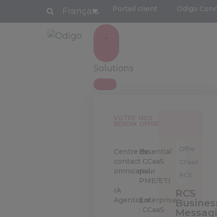
Portail client
Odigo Con
Français
Solutions
VOTRE
NOS
BESOIN
OFFRES
Offre
Centre de
Essential
contact
: CCaaS
CPaaS
omnicanal
pour
RCS
PME/ETI
IA
RCS
Agentique
Enterprise
Busines
: CCaaS
Messag