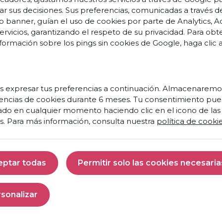
ar sus decisiones. Sus preferencias, comunicadas a través d
o banner, guían el uso de cookies por parte de Analytics, A
servicios, garantizando el respeto de su privacidad. Para ob
formación sobre los pings sin cookies de Google,
haga clic 
s
o
s
vation
 expresar tus preferencias a continuación. Almacenaremo
encias de cookies durante 6 meses. Tu consentimiento pue
Prêt
s et
ado en cualquier momento haciendo clic en el icono de las
à
nces
s. Para más información, consulta nuestra
política de cooki
faire
de
aires
votre
centre
 et
eptar todas
Permitir solo las cookies necesaria
de
ités
contact
Aceptar todas
Permitir solo las 
un
moteur
penses
sonalizar
de
Personalizar
croissance
res