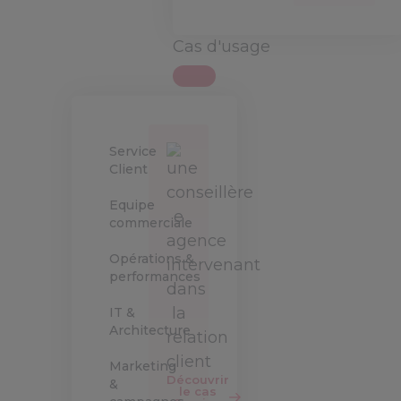
Cas d'usage
Service
Client
Equipe
commerciale
Opérations &
performances
IT &
Architecture
Marketing
Découvrir
&
le cas