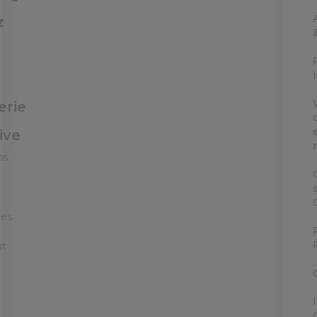
z
erie
ive
ns
ées
nt