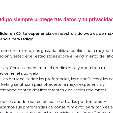
digo siempre protege tus datos y tu privacida
Success
Comment
Stories
l’Agentic
íder en CX, tu experiencia en nuestro sitio web es de má
AI
Guides
ancia para Odigo.
&
réinvente
livres
l’expérience
blancs
 consentimiento, nos gustaría utilizar cookies para mejorar 
client
ción y establecer estadísticas sobre el rendimiento del siti
et
Événements
transforme
& webinars
kies técnicas: mantienen el rendimiento y optimizan tu
vos
ción en el sitio web.
Blogs
équipes
ies personalizadas: las preferencias, las estadísticas y las c
?
keting se utilizan para ofrecerte la mejor experiencia y
Podcasts
Découvrir
cionarte contenidos interesantes y anuncios relevantes.
cookies pueden ser colocadas o editadas por terceros. Al
carnos sus preferencias de consentimiento para cookies 
À pr
ficadores, ajustamos nuestros servicios a través de Google p