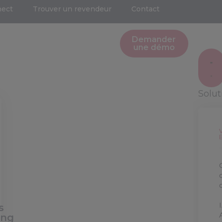
nect
Trouver un revendeur
Contact
Demander
une démo
Solu
s
ing