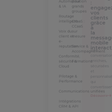
Automatisation
pour
:
& IA
grands
engage
groupes
vos
Routage
clients
intelligent
CXaaS :
grâce
CCaaS
à
Voix du
sur
la
client et
mesure
messag
e-
mobile
reputation
Service &
interact
Des
Accompagnement
conversatio
Conformité,
enrichies,
sécurité &
Formations
sécurisées
Cloud
et
Pilotage &
personnalis
Performance
qui
convertisse
Communications unifiées
Découvrir
Intégrations
CRM & API