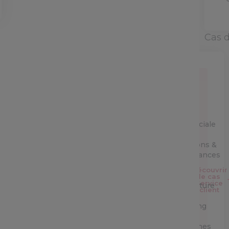
Cas 
Service
Client
Equipe
commerciale
Opérations &
performances
Découvrir
IT &
le cas
Service
Architecture
client
Marketing
&
campagnes