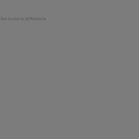
fait toute la différence
nt et émotion, ce pet
toute la différence
15 avril 2021