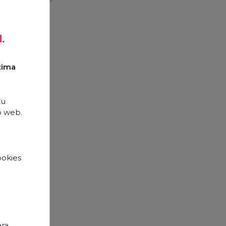
d.
xima
tu
o web.
ookies
e
opos
ara