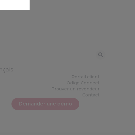
nçais
Portail client
Odigo Connect
Trouver un revendeur
Contact
Demander une démo