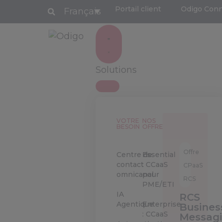
Portail client
Odigo Con
Français
Solutions
VOTRE
NOS
BESOIN
OFFRES
Offre
Centre de
Essential
contact
: CCaaS
CPaaS
omnicanal
pour
RCS
PME/ETI
IA
RCS
Agentique
Enterprise
Busines
: CCaaS
Messag