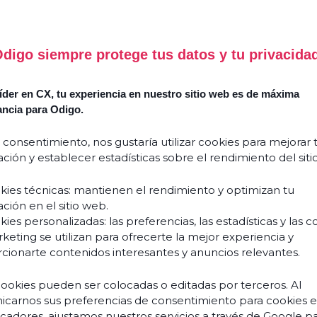
digo siempre protege tus datos y tu privacida
Success
Comment
Stories
l’Agentic
AI
der en CX, tu experiencia en nuestro sitio web es de máxima
Guides
ancia para Odigo.
&
réinvente
livres
l’expérience
blancs
 consentimiento, nos gustaría utilizar cookies para mejorar 
client
ción y establecer estadísticas sobre el rendimiento del siti
et
Événements
transforme
& webinars
kies técnicas: mantienen el rendimiento y optimizan tu
vos
ción en el sitio web.
Blogs
équipes
ies personalizadas: las preferencias, las estadísticas y las c
?
keting se utilizan para ofrecerte la mejor experiencia y
Podcasts
Découvrir
cionarte contenidos interesantes y anuncios relevantes.
cookies pueden ser colocadas o editadas por terceros. Al
carnos sus preferencias de consentimiento para cookies 
À pr
ficadores, ajustamos nuestros servicios a través de Google p