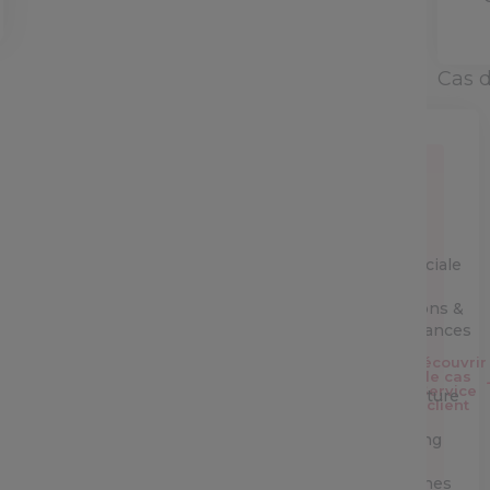
Cas 
Service
Client
Equipe
commerciale
Opérations &
performances
Découvrir
IT &
le cas
Service
Architecture
client
Marketing
&
campagnes