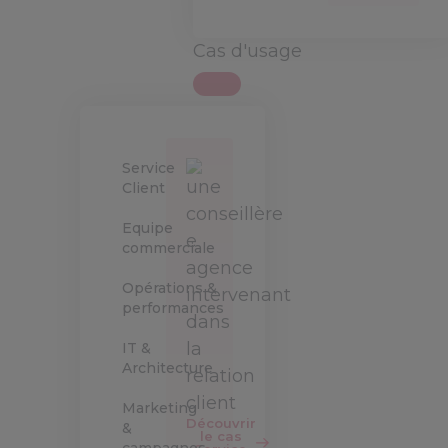
Cas d'usage
Service
Client
Equipe
commerciale
Opérations &
performances
IT &
Architecture
Marketing
Découvrir
&
le cas