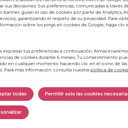
ar sus decisiones. Sus preferencias, comunicadas a través d
o banner, guían el uso de cookies por parte de Analytics, A
servicios, garantizando el respeto de su privacidad. Para ob
formación sobre los pings sin cookies de Google,
haga clic 
s
o
s
vation
 expresar tus preferencias a continuación. Almacenaremo
encias de cookies durante 6 meses. Tu consentimiento pue
Prêt
s et
ado en cualquier momento haciendo clic en el icono de las
à
nces
s. Para más información, consulta nuestra
política de cooki
faire
de
aires
votre
centre
 et
eptar todas
Permitir solo las cookies necesaria
de
ités
contact
Aceptar todas
Permitir solo las 
un
moteur
penses
sonalizar
de
Personalizar
croissance
res