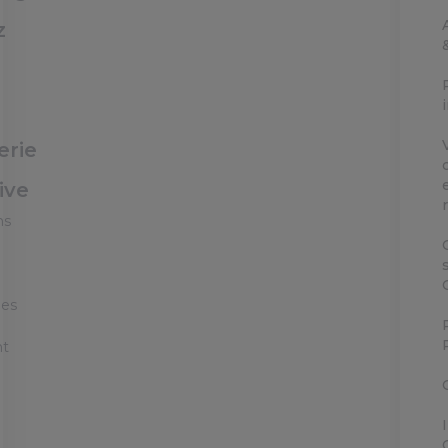
z
erie
ive
ns
ées
nt