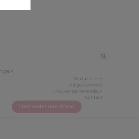
nçais
Portail client
Odigo Connect
Trouver un revendeur
Contact
Demander une démo