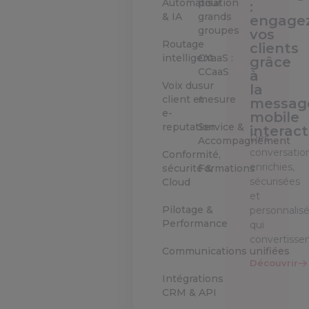
Automatisation
pour
:
& IA
grands
engage
groupes
vos
Routage
clients
intelligent
CXaaS :
grâce
CCaaS
à
Voix du
sur
la
client et
mesure
messag
e-
mobile
reputation
Service &
interact
Des
Accompagnement
conversatio
Conformité,
enrichies,
sécurité &
Formations
sécurisées
Cloud
et
Pilotage &
personnalis
Performance
qui
convertisse
Communications unifiées
Découvrir
Intégrations
CRM & API