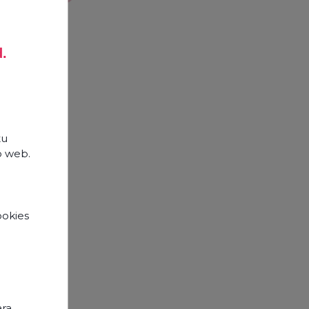
d.
tu
o web.
ookies
e
opos
ara