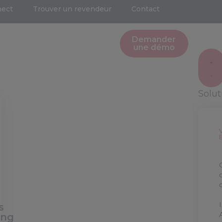
nect
Trouver un revendeur
Contact
Demander
une démo
Solu
s
ing