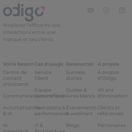
Améliorer l’efficacité des
interactions entre une
marque et ses clients
Votre besoin
Cas d'usage
Ressources
À propos
Centre de
Service
Success
À propos
contact
Client
stories
d’Odigo
omnicanal
Equipe
Guides &
40 ans
Communications unifiées
commerciale
livres blancs
d’innovation
Automatisation
Opérations &
Événements
Clients et
& IA
performances
& webinars
références
IA
IT &
Blogs
Partenaires
Agentique
Architecture