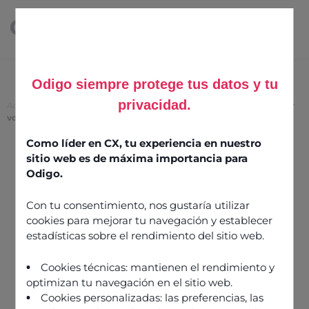
Odigo siempre protege tus datos y tu
privacidad.
Accueil
>
Les Rich Communication Services : le prochain canal pour
votre centre de contacts ?
Como líder en CX, tu experiencia en nuestro
Les Rich Communication
sitio web es de máxima importancia para
Services : le prochain
Odigo.
canal pour votre centre
Con tu consentimiento, nos gustaría utilizar
de contacts ?
cookies para mejorar tu navegación y establecer
estadísticas sobre el rendimiento del sitio web.
25 mai 2022
Cookies técnicas: mantienen el rendimiento y
optimizan tu navegación en el sitio web.
Cookies personalizadas: las preferencias, las