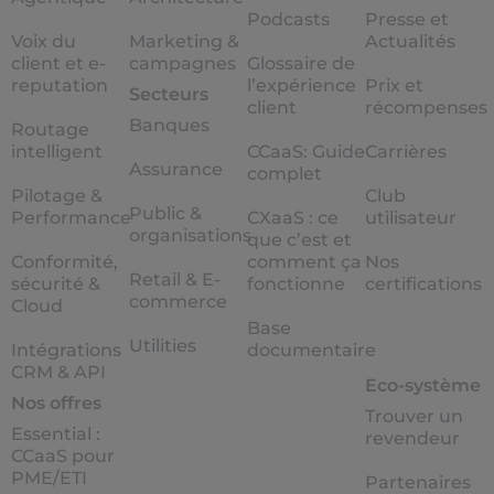
Podcasts
Presse et
Voix du
Marketing &
Actualités
client et e-
campagnes
Glossaire de
reputation
l’expérience
Prix et
Secteurs
client
récompenses
Banques
Routage
intelligent
CCaaS: Guide
Carrières
Assurance
complet
Pilotage &
Club
Public &
Performance
CXaaS : ce
utilisateur
organisations
que c’est et
Conformité,
comment ça
Nos
Retail & E-
sécurité &
fonctionne
certifications
commerce
Cloud
Base
Utilities
Intégrations
documentaire
CRM & API
Eco-système
Nos offres
Trouver un
Essential :
revendeur
CCaaS pour
PME/ETI
Partenaires