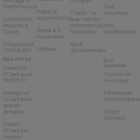
Pilotage &
complet
Performance
Club
Public &
CXaaS : ce
utilisateur
organisations
Conformité,
que c’est et
sécurité &
comment ça
Nos
Retail & E-
Cloud
fonctionne
certifications
commerce
Intégrations
Base
Utilities
CRM & API
documentaire
Nos offres
Eco-
système
Essential :
CCaaS pour
Trouver un
PME/ETI
revendeur
Enterprise :
Partenaires
CCaaS pour
technologiqu
grands
groupes
Odigo
Connect
CXaaS :
CCaaS sur
mesure