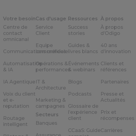
Votre besoin
Cas d'usage
Ressources
À propos
Centre de
Service
Success
À propos
contact
Client
stories
d’Odigo
omnicanal
Equipe
Guides &
40 ans
Communications unifiées
commerciale
livres blancs
d’innovation
Automatisation
Opérations &
Événements
Clients et
& IA
performances
& webinars
références
IA Agentique
IT &
Blogs
Partenaires
Architecture
Voix du client
Podcasts
Presse et
et e-
Marketing &
Actualités
reputation
campagnes
Glossaire de
l’expérience
Prix et
Secteurs
Routage
client
récompenses
Banques
intelligent
CCaaS: Guide
Carrières
Assurance