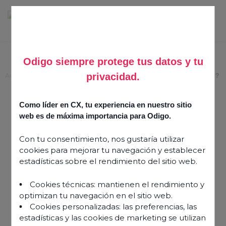
Odigo siempre protege tus datos y tu
privacidad.
Accueil
>
Quel rôle pour le conseiller bancaire dans la banque de demain ?
Quel rôle pour le
Como líder en CX, tu experiencia en nuestro sitio
conseiller bancaire dans
web es de máxima importancia para Odigo.
la banque de demain ?
Con tu consentimiento, nos gustaría utilizar
cookies para mejorar tu navegación y establecer
estadísticas sobre el rendimiento del sitio web.
17 mai 2021
Cookies técnicas: mantienen el rendimiento y
optimizan tu navegación en el sitio web.
Cookies personalizadas: las preferencias, las
estadísticas y las cookies de marketing se utilizan