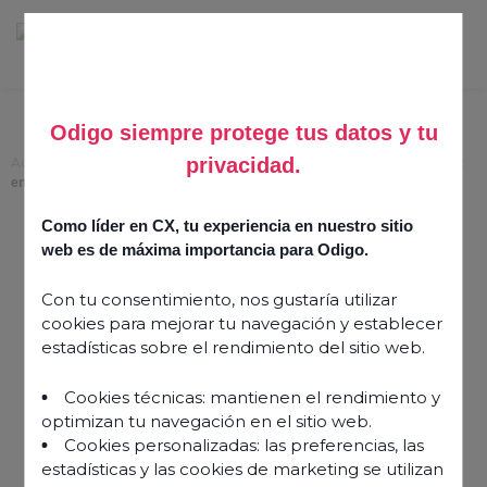
Odigo siempre protege tus datos y tu
privacidad.
Accueil
>
Quiet quitting et employee engagement : découvrons le rapport
entre ces deux phénomènes
Como líder en CX, tu experiencia en nuestro sitio
Quiet quitting et
web es de máxima importancia para Odigo.
employee engagement :
Con tu consentimiento, nos gustaría utilizar
découvrons le rapport
cookies para mejorar tu navegación y establecer
entre ces deux
estadísticas sobre el rendimiento del sitio web.
phénomènes
Cookies técnicas: mantienen el rendimiento y
optimizan tu navegación en el sitio web.
16 mars 2023
Cookies personalizadas: las preferencias, las
estadísticas y las cookies de marketing se utilizan