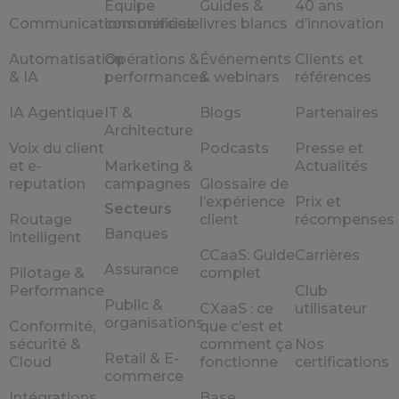
Equipe
Guides &
40 ans
Communications unifiées
commerciale
livres blancs
d’innovation
Automatisation
Opérations &
Événements
Clients et
& IA
performances
& webinars
références
IA Agentique
IT &
Blogs
Partenaires
Architecture
Voix du client
Podcasts
Presse et
et e-
Marketing &
Actualités
reputation
campagnes
Glossaire de
l’expérience
Prix et
Secteurs
Routage
client
récompenses
Banques
intelligent
CCaaS: Guide
Carrières
Assurance
Pilotage &
complet
Performance
Club
Public &
CXaaS : ce
utilisateur
organisations
Conformité,
que c’est et
sécurité &
comment ça
Nos
Retail & E-
Cloud
fonctionne
certifications
commerce
Intégrations
Base