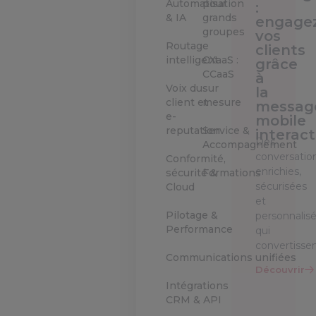
Automatisation
pour
:
& IA
grands
engage
groupes
vos
Routage
clients
intelligent
CXaaS :
grâce
CCaaS
à
Voix du
sur
la
client et
mesure
messag
e-
mobile
reputation
Service &
interact
Des
Accompagnement
conversatio
Conformité,
enrichies,
sécurité &
Formations
sécurisées
Cloud
et
Pilotage &
personnalis
Performance
qui
convertisse
Communications unifiées
Découvrir
Intégrations
CRM & API