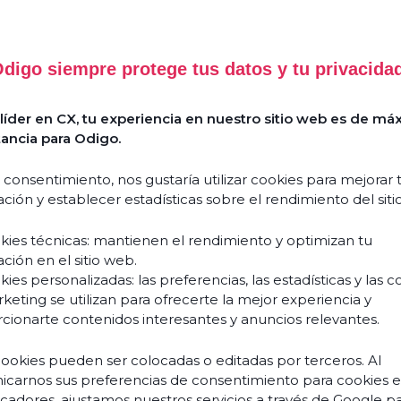
digo siempre protege tus datos y tu privacida
Success
Comment
Stories
l’Agentic
íder en CX, tu experiencia en nuestro sitio web es de má
AI
Guides
ancia para Odigo.
&
réinvente
livres
l’expérience
blancs
 consentimiento, nos gustaría utilizar cookies para mejorar 
client
ción y establecer estadísticas sobre el rendimiento del siti
et
Événements
transforme
& webinars
kies técnicas: mantienen el rendimiento y optimizan tu
vos
ción en el sitio web.
Blogs
équipes
ies personalizadas: las preferencias, las estadísticas y las c
?
keting se utilizan para ofrecerte la mejor experiencia y
Podcasts
Découvrir
cionarte contenidos interesantes y anuncios relevantes.
cookies pueden ser colocadas o editadas por terceros. Al
carnos sus preferencias de consentimiento para cookies 
À pr
ficadores, ajustamos nuestros servicios a través de Google p