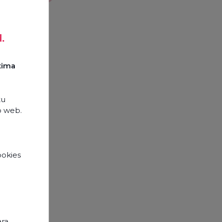
d.
xima
tu
o web.
ookies
e
opos
ara