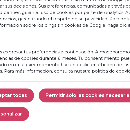
ar sus decisiones. Sus preferencias, comunicadas a través d
o banner, guían el uso de cookies por parte de Analytics, A
servicios, garantizando el respeto de su privacidad. Para ob
formación sobre los pings sin cookies de Google,
haga clic 
s
o
s
vation
 expresar tus preferencias a continuación. Almacenaremo
encias de cookies durante 6 meses. Tu consentimiento pue
Prêt
s et
ado en cualquier momento haciendo clic en el icono de las
à
nces
s. Para más información, consulta nuestra
política de cooki
faire
de
aires
votre
centre
 et
eptar todas
Permitir solo las cookies necesaria
de
ités
contact
Aceptar todas
Permitir solo las 
un
moteur
penses
sonalizar
de
Personalizar
croissance
res