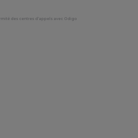
ormité des centres d’appels avec Odigo
 les connexions tél
des centres d’appel
7 mars 2024