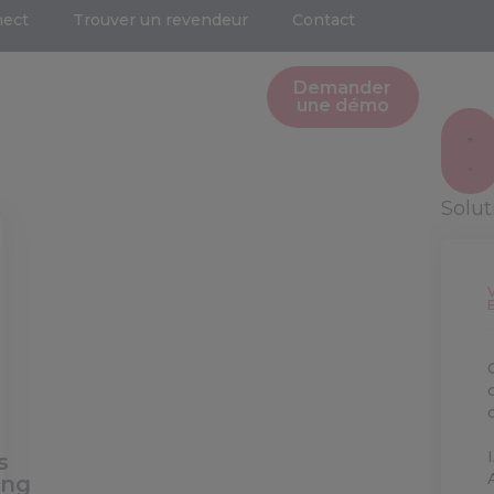
nect
Trouver un revendeur
Contact
Demander
une démo
Solu
s
ing