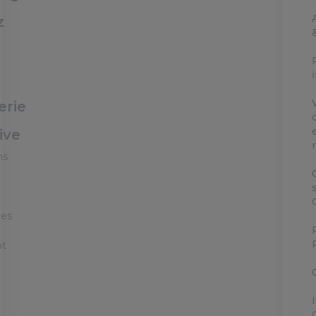
z
erie
ive
ns
ées
nt