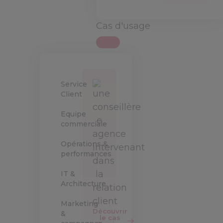
Cas d'usage
Service
Client
Equipe
commerciale
Opérations &
performances
IT &
Architecture
Marketing
Découvrir
&
le cas