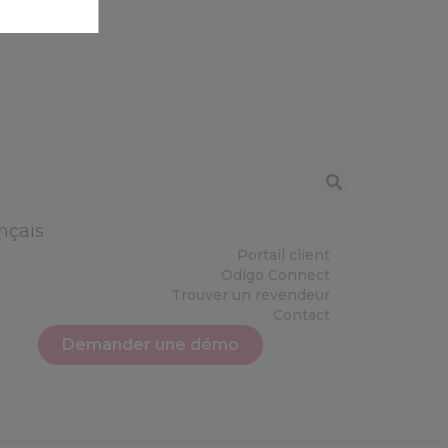
nçais
Portail client
Odigo Connect
Trouver un revendeur
Contact
Demander une démo