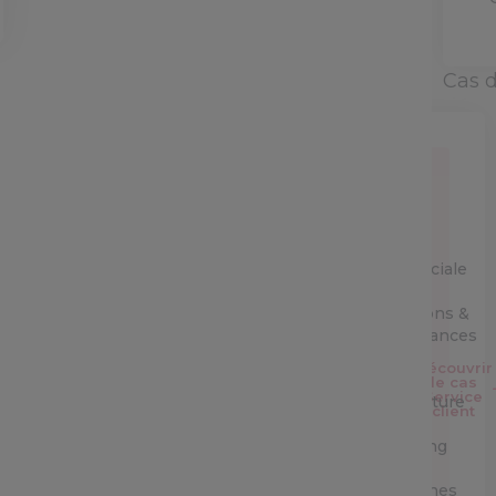
Cas 
Service
Client
Equipe
commerciale
Opérations &
performances
Découvrir
IT &
le cas
Service
Architecture
client
Marketing
&
campagnes