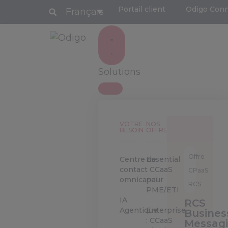
Portail client
Odigo Con
Français
Solutions
VOTRE
NOS
BESOIN
OFFRES
Offre
Centre de
Essential
contact
: CCaaS
CPaaS
omnicanal
pour
RCS
PME/ETI
IA
RCS
Agentique
Enterprise
Busines
: CCaaS
Messag