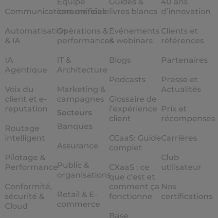
Equipe
Guides &
40 ans
Communications unifiées
commerciale
livres blancs
d’innovation
Automatisation
Opérations &
Événements
Clients et
& IA
performances
& webinars
références
IA
IT &
Blogs
Partenaires
Agentique
Architecture
Podcasts
Presse et
Voix du
Marketing &
Actualités
client et e-
campagnes
Glossaire de
reputation
l’expérience
Prix et
Secteurs
client
récompenses
Banques
Routage
intelligent
CCaaS: Guide
Carrières
Assurance
complet
Pilotage &
Club
Public &
Performance
CXaaS : ce
utilisateur
organisations
que c’est et
Conformité,
comment ça
Nos
Retail & E-
sécurité &
fonctionne
certifications
commerce
Cloud
Base