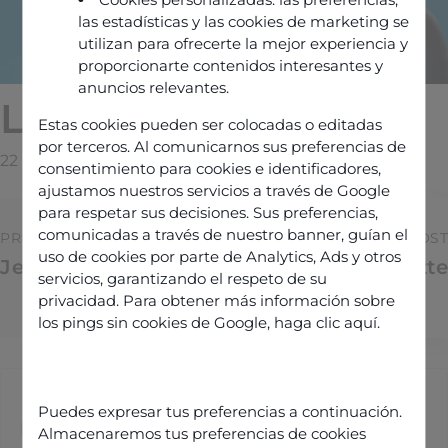
las estadísticas y las cookies de marketing se
utilizan para ofrecerte la mejor experiencia y
proporcionarte contenidos interesantes y
anuncios relevantes.
Laurent FAVRE
Estas cookies pueden ser colocadas o editadas
por terceros. Al comunicarnos sus preferencias de
22 Février 2026
By
Manuel@galadrim.fr
consentimiento para cookies e identificadores,
ajustamos nuestros servicios a través de Google
para respetar sus decisiones. Sus preferencias,
comunicadas a través de nuestro banner, guían el
PREVIOUS POST
NEXT POST
uso de cookies por parte de Analytics, Ads y otros
Jean-Michel BREUL
Christophe Aulnette
servicios, garantizando el respeto de su
privacidad. Para obtener más información sobre
los pings sin cookies de Google,
haga clic aquí
.
Manuel@galadrim.fr
Puedes expresar tus preferencias a continuación.
Almacenaremos tus preferencias de cookies