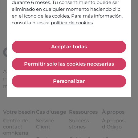
durante 6 meses. Tu consentimiento puede ser
eliminado en cualquier momento haciendo clic
en el icono de las cookies. Para más información,
consulta nuestra
política de cookies
.
Aceptar todas
Aceptar todas
Permitir solo las cookies necesarias
Permitir solo las cookies nece
Améliorer l’efficacité des
interactions entre une
Personalizar
Personalizar
marque et ses clients
Votre besoin
Cas d'usage
Ressources
À propos
Centre de
Service
Success
À propos
contact
Client
stories
d’Odigo
omnicanal