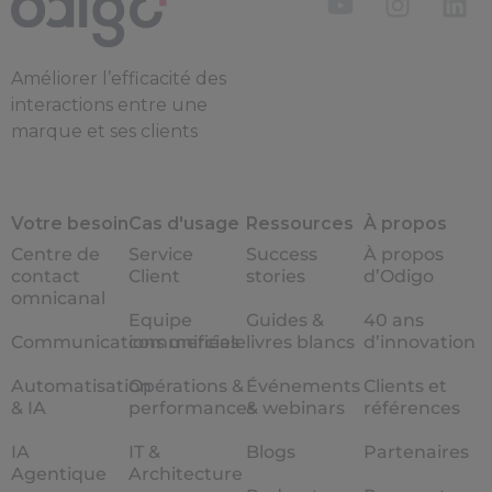
Améliorer l’efficacité des
interactions entre une
marque et ses clients
Votre besoin
Cas d'usage
Ressources
À propos
Centre de
Service
Success
À propos
contact
Client
stories
d’Odigo
omnicanal
Equipe
Guides &
40 ans
Communications unifiées
commerciale
livres blancs
d’innovation
Automatisation
Opérations &
Événements
Clients et
& IA
performances
& webinars
références
IA
IT &
Blogs
Partenaires
Agentique
Architecture