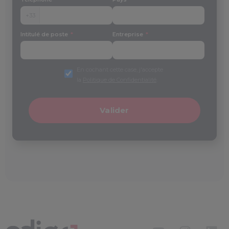
+33
Intitulé de poste
Entreprise
En cochant cette case, j'accepte
la
Politique de Confidentialité
.
Valider