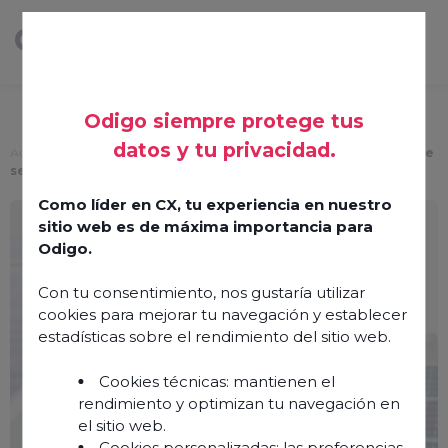
Odigo siempre protege tus
datos y tu privacidad.
Accueil
>
Ressources
>
Rapport 2026 : L’expérience client dans le
secteur des Utilities
Como líder en CX, tu experiencia en nuestro
Rapport 2026 :
sitio web es de máxima importancia para
L’expérience client dans le
Odigo.
secteur des Utilities
Con tu consentimiento, nos gustaría utilizar
cookies para mejorar tu navegación y establecer
estadísticas sobre el rendimiento del sitio web.
3 juin 2026
Cookies técnicas: mantienen el
rendimiento y optimizan tu navegación en
el sitio web.
Cookies personalizadas: las preferencias,