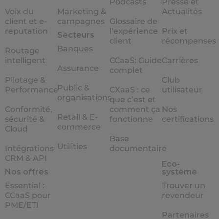
Podcasts
Presse et
Voix du
Marketing &
Actualités
client et e-
campagnes
Glossaire de
reputation
l’expérience
Prix et
Secteurs
client
récompenses
Banques
Routage
intelligent
CCaaS: Guide
Carrières
Assurance
complet
Pilotage &
Club
Public &
Performance
CXaaS : ce
utilisateur
organisations
que c’est et
Conformité,
comment ça
Nos
Retail & E-
sécurité &
fonctionne
certifications
commerce
Cloud
Base
Utilities
Intégrations
documentaire
CRM & API
Eco-
Nos offres
système
Essential :
Trouver un
CCaaS pour
revendeur
PME/ETI
Partenaires