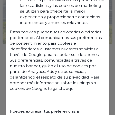
las estadísticas y las cookies de marketing
se utilizan para ofrecerte la mejor
experiencia y proporcionarte contenidos
interesantes y anuncios relevantes.
Estas cookies pueden ser colocadas o editadas
por terceros. Al comunicarnos sus preferencias
de consentimiento para cookies e
identificadores, ajustamos nuestros servicios a
través de Google para respetar sus decisiones.
Sus preferencias, comunicadas a través de
nuestro banner, guían el uso de cookies por
Informations
parte de Analytics, Ads y otros servicios,
Publié le
3 juin 2026
garantizando el respeto de su privacidad. Para
obtener más información sobre los pings sin
Partager l'article
cookies de Google,
haga clic aquí
.
Télécharger le rapport
Puedes expresar tus preferencias a