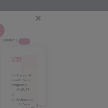
Solutions
VOTRE
NOS
BESOIN
OFFRES
Centre de
Essential
contact
: CCaaS
omnicanal
pour
PME/ETI
IA
Agentique
Enterprise
: CCaaS
Grands