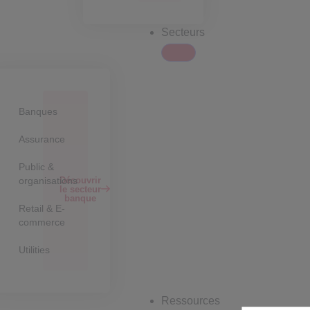
Secteurs
Banques
Assurance
Public &
Découvrir
organisations
le secteur
banque
Retail & E-
commerce
Utilities
Ressources