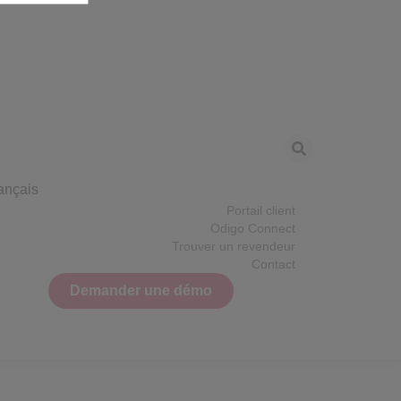
ançais
Portail client
Odigo Connect
Trouver un revendeur
Contact
Demander une démo