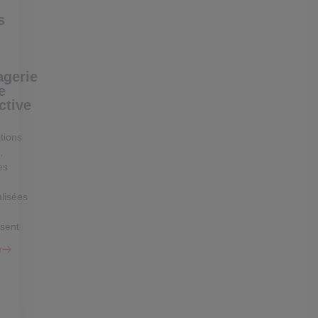
s
gerie
e
ctive
tions
,
es
lisées
ssent
r