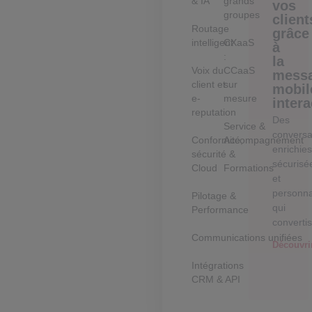
& IA
grands
vos
groupes
client
Routage
grâce
intelligent
CXaaS
à
:
la
Voix du
CCaaS
messa
client et
sur
mobil
e-
mesure
intera
reputation
Des
Service &
conversa
Conformité,
Accompagnement
enrichies
sécurité &
sécurisé
Cloud
Formations
et
personna
Pilotage &
qui
Performance
converti
Communications unifiées
Découvri
Intégrations
CRM & API