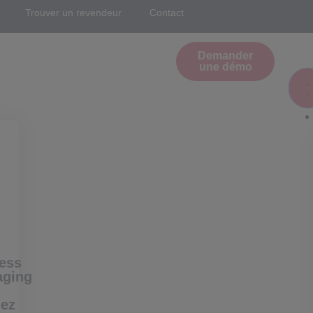
Trouver un revendeur
Contact
Demander
une démo
ess
aging
ez