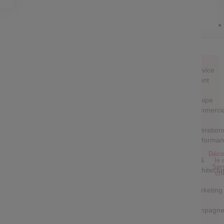
Service
Client
Equipe
commerci
Opération
performa
Déco
IT &
le 
Ser
Architectu
cli
Marketing
&
campagne