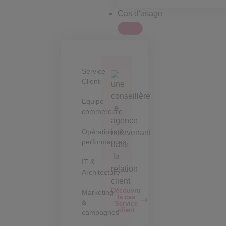
Cas d'usage
Service
Client
Equipe
commerciale
Opérations &
performances
IT &
Architecture
Découvrir
Marketing
le cas
&
Service
client
campagnes