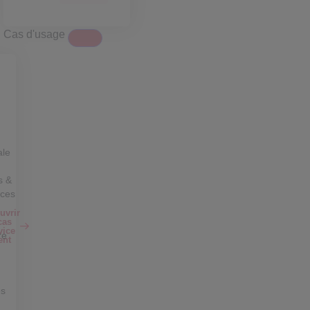
Cas d'usage
ale
s &
nces
uvrir
cas
vice
re
ent
s