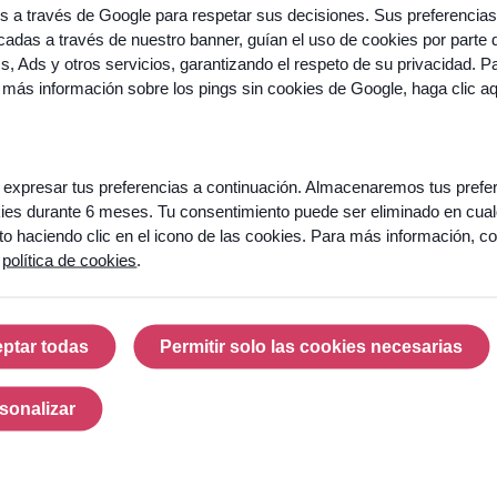
os a través de Google para respetar sus decisiones. Sus preferencias
adas a través de nuestro banner, guían el uso de cookies por parte 
cs, Ads y otros servicios, garantizando el respeto de su privacidad. P
À
propos
 más información sobre los pings sin cookies de Google,
haga clic a
d’Odigo
40 ans
d’innovation
expresar tus preferencias a continuación. Almacenaremos tus prefe
ies durante 6 meses. Tu consentimiento puede ser eliminado en cual
Prêt
Clients et
 haciendo clic en el icono de las cookies. Para más información, co
à
références
a
política de cookies
.
faire
de
Partenaires
votre
centre
Presse et
ptar todas
Permitir solo las cookies necesarias
de
Actualités
Aceptar todas
Permitir solo las cook
contact
un
Prix et
sonalizar
moteur
récompenses
Personalizar
de
croissance
Carrières
?