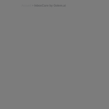
Accueil
>
InboxCare by Golem.ai
I
24