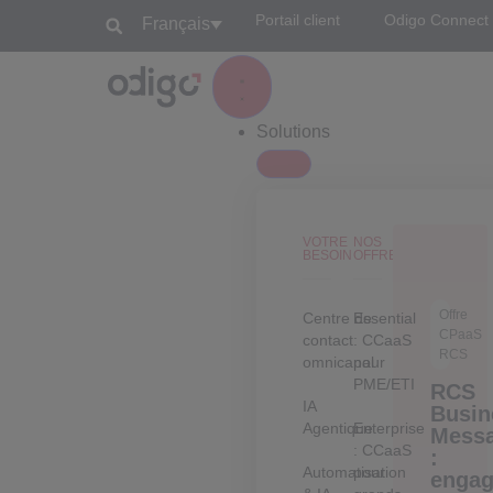
Portail client
Odigo Connect
Français
Solutions
VOTRE
NOS
BESOIN
OFFRES
Offre
Centre de
Essential
CPaaS
contact
: CCaaS
RCS
omnicanal
pour
PME/ETI
RCS
IA
Busin
Agentique
Enterprise
Mess
: CCaaS
:
Automatisation
pour
engag