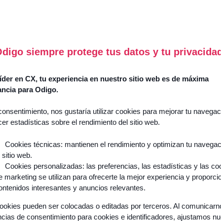
Success
Stories
Comment
l’Agentic
digo siempre protege tus datos y tu privacida
Guides
AI
&
réinvente
livres
der en CX, tu experiencia en nuestro sitio web es de máxima
l’expérience
blancs
ancia para Odigo.
client
Événements
et
consentimiento, nos gustaría utilizar cookies para mejorar tu navegac
& webinars
transforme
cer estadísticas sobre el rendimiento del sitio web.
vos
Blogs
équipes
Cookies técnicas: mantienen el rendimiento y optimizan tu navega
Podcasts
l sitio web.
?
Cookies personalizadas: las preferencias, las estadísticas y las co
Découvrir
e marketing se utilizan para ofrecerte la mejor experiencia y proporci
ontenidos interesantes y anuncios relevantes.
ookies pueden ser colocadas o editadas por terceros. Al comunicar
ncias de consentimiento para cookies e identificadores, ajustamos n