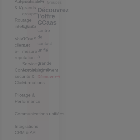
Automatisation
pour
Groupes
& IA
grands
Découvrez
groupes
l'offre
Routage
CCaas
Le
intelligent
CXaaS
centre
:
de
Voix du
CCaaS
contact
client et
sur
unifié
e-
mesure
à
reputation
grande
Service &
échelle
Conformité,
Accompagnement
sécurité &
Découvrir
Cloud
Formations
Pilotage &
Performance
Communications unifiées
Intégrations
CRM & API