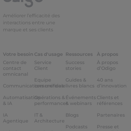
Améliorer l’efficacité des
interactions entre une
marque et ses clients
Votre besoin
Cas d'usage
Ressources
À propos
Centre de
Service
Success
À propos
contact
Client
stories
d’Odigo
omnicanal
Equipe
Guides &
40 ans
Communications unifiées
commerciale
livres blancs
d’innovation
Automatisation
Opérations &
Événements
Clients et
& IA
performances
& webinars
références
IA
IT &
Blogs
Partenaires
Agentique
Architecture
Podcasts
Presse et