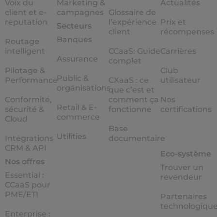
Voix du
Marketing &
Actualités
client et e-
campagnes
Glossaire de
reputation
l’expérience
Prix et
Secteurs
client
récompenses
Banques
Routage
intelligent
CCaaS: Guide
Carrières
Assurance
complet
Pilotage &
Club
Public &
Performance
CXaaS : ce
utilisateur
organisations
que c’est et
Conformité,
comment ça
Nos
Retail & E-
sécurité &
fonctionne
certifications
commerce
Cloud
Base
Utilities
Intégrations
documentaire
CRM & API
Eco-système
Nos offres
Trouver un
Essential :
revendeur
CCaaS pour
PME/ETI
Partenaires
technologiqu
Enterprise :