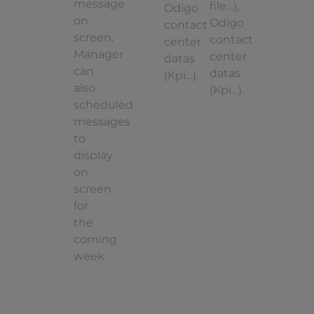
message
file…),
Odigo
on
Odigo
contact
screen.
contact
center
Manager
center
datas
can
datas
(Kpi…).
also
(Kpi…).
scheduled
messages
to
display
on
screen
for
the
coming
week.