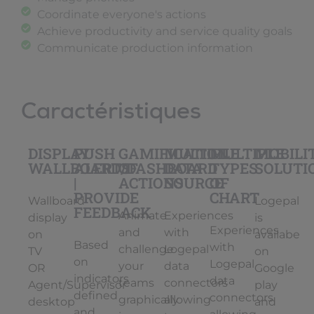
Coordinate everyone's actions
Achieve productivity and service quality goals
Communicate production information
Caractéristiques
DISPLAY
PUSH
GAMIFICATION
MULTIPLE
MULTIPLE
MOBILI
WALLBOARD/DASHBOARD
ALERTS
OF
DATA
TYPES
SOLUTI
|
ACTIONS
SOURCE
OF
PROVIDE
CHART
Wallboard
Logepal
FEEDBACK
Animate
Experiences
display
is
Experiences
and
with
on
availabe
Based
with
challenge
Logepal
TV
on
on
Logepal
your
data
OR
Google
indicators
data
teams
connectors
Agent/Supervisor
play
defined
connectors
graphically
allowing
desktop
and
and