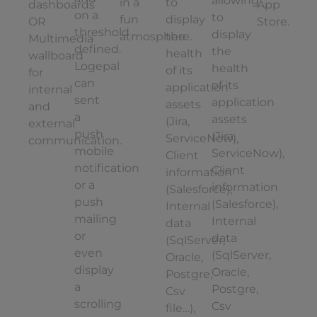
allowing
in a
to
dashboards
App
on a
to
fun
display
OR
Store.
threshold
display
atmosphere.
the
Multimedia
defined.
the
health
wallboard
Logepal
health
of its
for
can
of its
application
internal
sent
application
assets
and
a
assets
(Jira,
external
push
(Jira,
ServiceNow),
communication.
mobile
ServiceNow),
Client
notification
Client
information
or a
information
(Salesforce),
push
(Salesforce),
Internal
mailing
Internal
data
or
data
(SqlServer,
even
(SqlServer,
Oracle,
display
Oracle,
Postgre,
a
Postgre,
Csv
scrolling
Csv
file…),