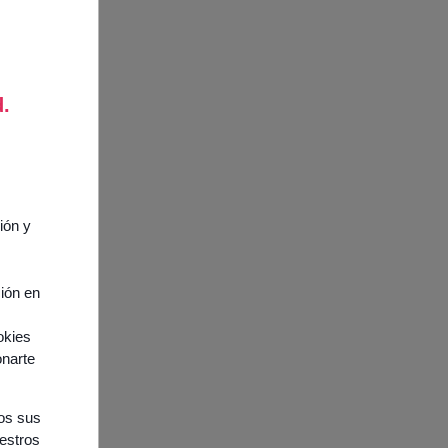
d.
ión y
ción en
okies
onarte
nos sus
uestros