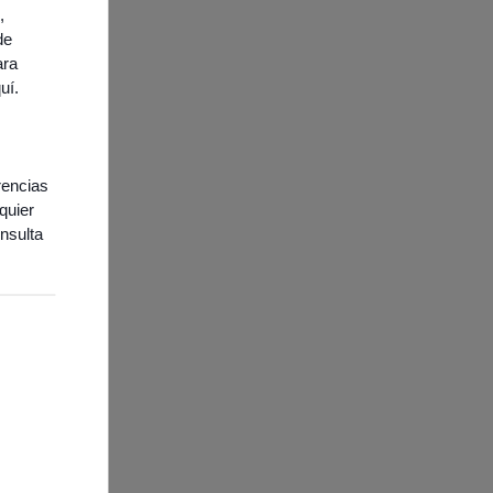
,
de
ara
quí
.
rencias
quier
nsulta
ies necesarias