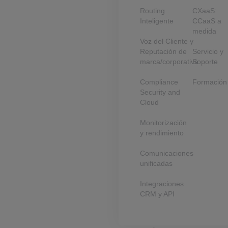
Routing
CXaaS:
Inteligente
CCaaS a
medida
Voz del Cliente y
Reputación de
Servicio y
marca/corporativa
Soporte
Compliance
Formación
Security and
Cloud
Monitorización
y rendimiento
Comunicaciones
unificadas
Integraciones
CRM y API