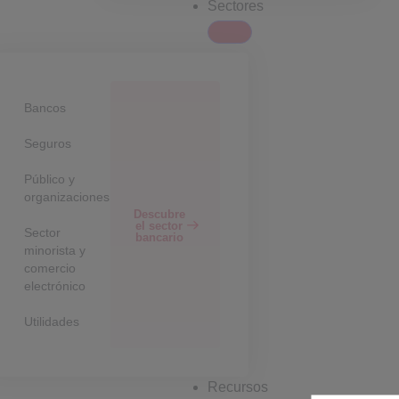
Sectores
Bancos
Seguros
Público y
organizaciones
Descubre
el sector
Sector
bancario
minorista y
comercio
electrónico
Utilidades
Recursos