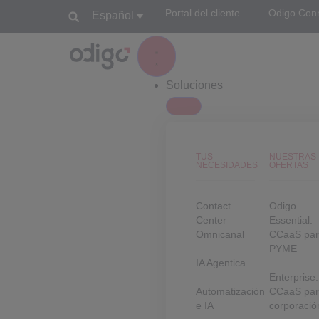
Portal del cliente
Odigo Con
Español
Soluciones
TUS
NUESTRAS
NECESIDADES
OFERTAS
Contact
Odigo
Center
Essential:
Omnicanal
CCaaS pa
PYME
IA Agentica
Enterprise:
Automatización
CCaaS pa
e IA
corporació