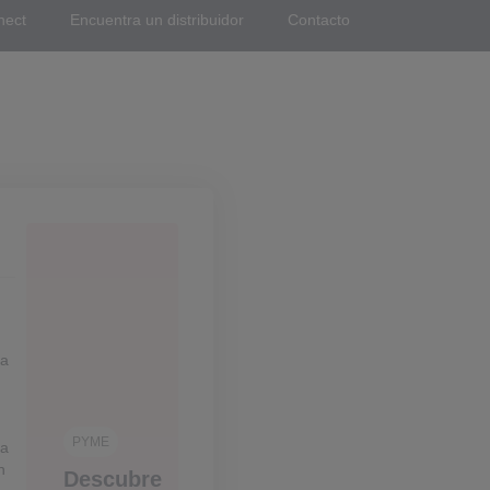
nect
Encuentra un distribuidor
Contacto
ra
PYME
ra
n
Descubre