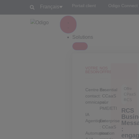
Portail client
Odigo Connect
Français
Solutions
VOTRE
NOS
BESOIN
OFFRES
Offre
Centre de
Essential
CPaaS
contact
: CCaaS
RCS
omnicanal
pour
PME/ETI
RCS
IA
Busin
Agentique
Enterprise
Mess
: CCaaS
:
Automatisation
pour
engag