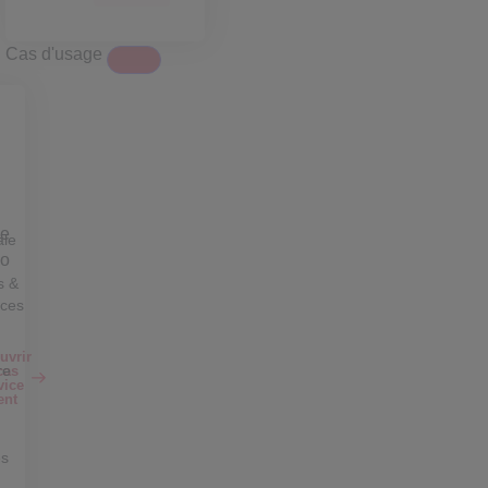
Cas d'usage
ale
s &
nces
uvrir
re
cas
vice
ent
s