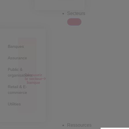
Secteurs
Banques
Assurance
Public &
Découvrir
organisations
le secteur
banque
Retail & E-
commerce
Utilities
Ressources