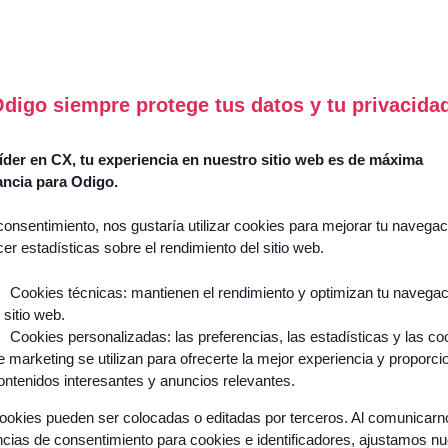
Success
Stories
Comment
l’Agentic
digo siempre protege tus datos y tu privacida
Guides
AI
&
réinvente
livres
der en CX, tu experiencia en nuestro sitio web es de máxima
l’expérience
blancs
ancia para Odigo.
client
Événements
et
consentimiento, nos gustaría utilizar cookies para mejorar tu navegac
& webinars
transforme
cer estadísticas sobre el rendimiento del sitio web.
vos
Blogs
équipes
Cookies técnicas: mantienen el rendimiento y optimizan tu navega
Podcasts
l sitio web.
?
Cookies personalizadas: las preferencias, las estadísticas y las co
Découvrir
e marketing se utilizan para ofrecerte la mejor experiencia y proporci
ontenidos interesantes y anuncios relevantes.
ookies pueden ser colocadas o editadas por terceros. Al comunicar
ncias de consentimiento para cookies e identificadores, ajustamos n