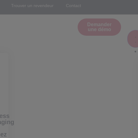
Trouver un revendeur
Contact
Demander
une démo
ess
aging
ez