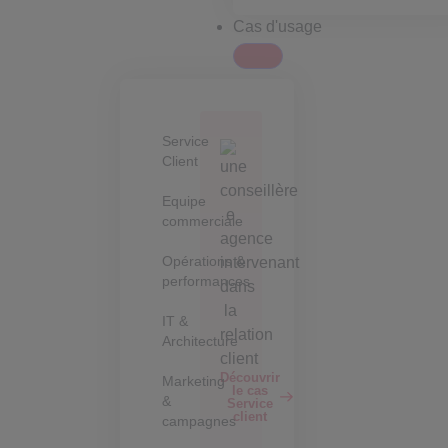
Cas d'usage
Service
Client
Equipe
commerciale
Opérations &
performances
IT &
Architecture
Découvrir
Marketing
le cas
&
Service
client
campagnes