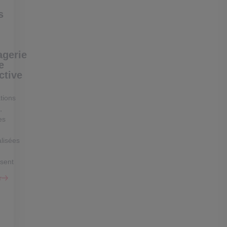
s
gerie
e
ctive
tions
,
es
lisées
ssent
r