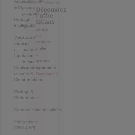
Automatisation
pour
Groupes
& IA
grands
Découvrez
groupes
l'offre
Routage
CCaas
Le
intelligent
CXaaS
centre
:
de
Voix du
CCaaS
contact
client et
sur
unifié
e-
mesure
à
reputation
grande
Service &
échelle
Conformité,
Accompagnement
sécurité &
Découvrir
Cloud
Formations
Pilotage &
Performance
Communications unifiées
Intégrations
CRM & API