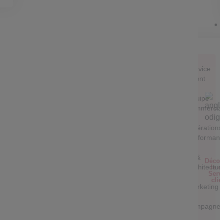
Service
Client
Equipe
commerci
Opération
performa
IT &
Déco
Architectu
le 
Ser
cli
Marketing
&
campagne