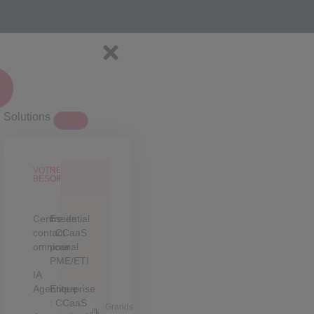
Solutions
VOTRE
NOS
BESOIN
OFFRES
Centre de
Essential
contact
: CCaaS
omnicanal
pour
PME/ETI
IA
Agentique
Enterprise
: CCaaS
Grands