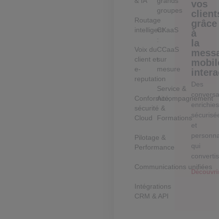
& IA
grands
vos
groupes
client
Routage
grâce
intelligent
CXaaS
à
:
la
Voix du
CCaaS
messa
client et
sur
mobil
e-
mesure
intera
reputation
Des
Service &
conversa
Conformité,
Accompagnement
enrichies
sécurité &
sécurisé
Cloud
Formations
et
personna
Pilotage &
qui
Performance
converti
Communications unifiées
Découvri
Intégrations
CRM & API