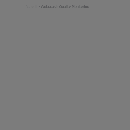
Accueil
>
Webcoach Quality Monitoring
Webc
2