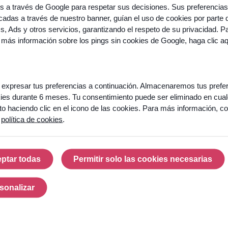
os a través de Google para respetar sus decisiones. Sus preferencias
adas a través de nuestro banner, guían el uso de cookies por parte 
cs, Ads y otros servicios, garantizando el respeto de su privacidad. P
À
propos
 más información sobre los pings sin cookies de Google,
haga clic a
d’Odigo
40 ans
d’innovation
expresar tus preferencias a continuación. Almacenaremos tus prefe
ies durante 6 meses. Tu consentimiento puede ser eliminado en cual
Prêt
Clients et
 haciendo clic en el icono de las cookies. Para más información, co
à
références
a
política de cookies
.
faire
de
Partenaires
votre
centre
Presse et
ptar todas
Permitir solo las cookies necesarias
de
Actualités
Aceptar todas
Permitir solo las cook
contact
un
Prix et
sonalizar
moteur
récompenses
Personalizar
de
croissance
Carrières
?