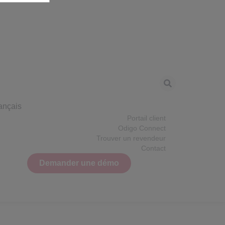
ançais
Portail client
Odigo Connect
Trouver un revendeur
Contact
Demander une démo