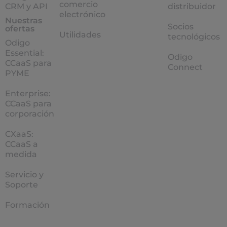
comercio
CRM y API
distribuidor
electrónico
Nuestras
Socios
ofertas
Utilidades
tecnológicos
Odigo
Essential:
Odigo
CCaaS para
Connect
PYME
Enterprise:
CCaaS para
corporación
CXaaS:
CCaaS a
medida
Servicio y
Soporte
Formación