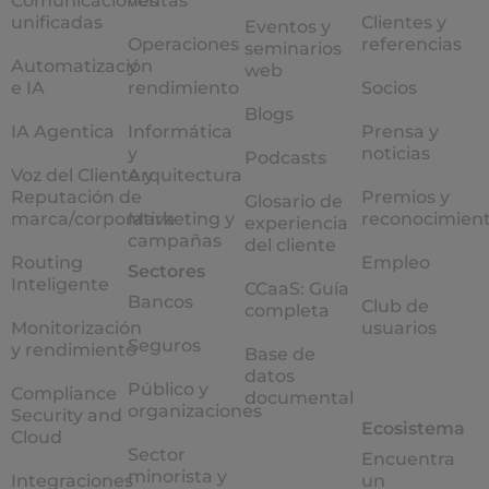
Comunicaciones
ventas
unificadas
Clientes y
Eventos y
Operaciones
referencias
seminarios
Automatización
y
web
e IA
rendimiento
Socios
Blogs
IA Agentica
Informática
Prensa y
y
noticias
Podcasts
Voz del Cliente y
Arquitectura
Reputación de
Premios y
Glosario de
marca/corporativa
Marketing y
reconocimien
experiencia
campañas
del cliente
Routing
Empleo
Sectores
Inteligente
CCaaS: Guía
Bancos
Club de
completa
Monitorización
usuarios
Seguros
y rendimiento
Base de
datos
Público y
Compliance
documental
organizaciones
Security and
Ecosistema
Cloud
Sector
Encuentra
minorista y
Integraciones
un