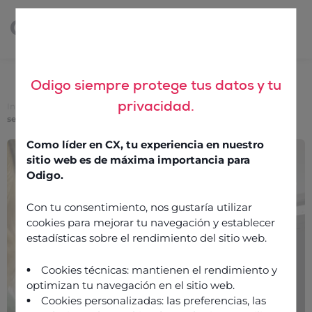
Odigo siempre protege tus datos y tu
privacidad.
Inicio
>
Datos, procesamiento del lenguaje natural y análisis de
sentimientos: un cambio en la experiencia cliente
Como líder en CX, tu experiencia en nuestro
Datos, procesamiento del
sitio web es de máxima importancia para
lenguaje natural y análisis
Odigo.
de sentimientos: un
Con tu consentimiento, nos gustaría utilizar
cambio en la experiencia
cookies para mejorar tu navegación y establecer
estadísticas sobre el rendimiento del sitio web.
cliente
Cookies técnicas: mantienen el rendimiento y
optimizan tu navegación en el sitio web.
16 diciembre 2021
Cookies personalizadas: las preferencias, las