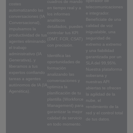
operador de
cuadros de mando
costes
telecomunicaciones
en tiempo real y a
automatizando las
e integrador.
los informes
conversaciones (IA
Benefíciate de una
analíticos
Conversacional),
calidad de voz
detallados, puedes
impulsamos la
inigualable, una
controlar tus KPI
productividad de tus
seguridad de
(DMT, FCR, CSAT)
agentes eliminando
extremo a extremo
con precisión.
el trabajo
y una fiabilidad
administrativo (IA
Identifica las
garantizada por un
Generativa), y
oportunidades de
SLA del 99,95%.
liberamos a tus
formación
Nuestra plataforma
expertos confiando
analizando las
soberana y
tareas a agentes
conversaciones y
nuestras API
autónomos de IA (IA
optimiza la
abiertas te ofrecen
Agenética).
planificación de tu
la agilidad de la
plantilla (Workforce
nube, el
Management) para
rendimiento de la
garantizar la mejor
red y el control total
calidad de servicio
de tus datos.
en todo momento.