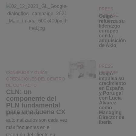
PRESS
RELEASE
Odigo
refuerza su
liderazgo
europeo
con la
adquisición
de Akio
PRESS
CONSEJOS Y GUÍAS
,
RELEASE
Odigo
impulsa su
OPERACIONES DEL CENTRO
crecimiento
DE CONTACTO
en España
CLN: un
y Portugal
componente del
con Lucía
Álvarez
PLN fundamental
como
para una buena CX
Managing
Los encuentros
Director de
automatizados son cada vez
Iberia
más frecuentes en el
recorrido del cliente en