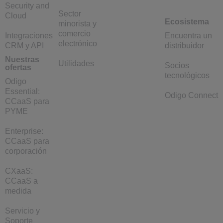
Security and
Sector
Cloud
Ecosistema
minorista y
comercio
Integraciones
Encuentra un
electrónico
CRM y API
distribuidor
Nuestras
Utilidades
Socios
ofertas
tecnológicos
Odigo
Essential:
Odigo Connect
CCaaS para
PYME
Enterprise:
CCaaS para
corporación
CXaaS:
CCaaS a
medida
Servicio y
Soporte