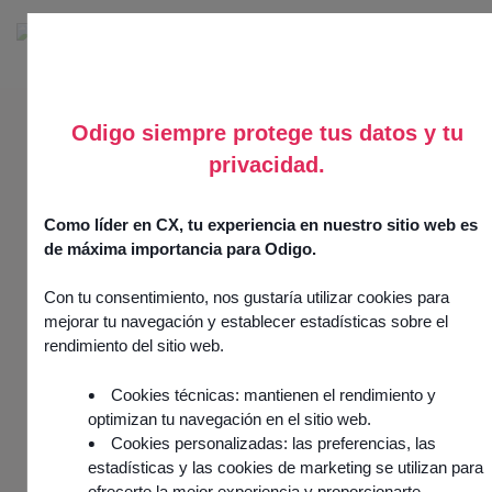
Odigo siempre protege tus datos y tu
ODIGO CCAAS
privacidad.
ENTERPRISE
Software de Contact
Como líder en CX, tu experiencia en nuestro sitio web es
de máxima importancia para Odigo.
Center basado en IA
para crear tu ventaja
Con tu consentimiento, nos gustaría utilizar cookies para
mejorar tu navegación y establecer estadísticas sobre el
competitiva
rendimiento del sitio web.
Elige una plataforma CCaaS en la nube, omnicanal e
Cookies técnicas: mantienen el rendimiento y
impulsada por la IA para ofrecer experiencias de
optimizan tu navegación en el sitio web.
cliente sin fisuras, personalizadas y cuantificables a
Cookies personalizadas: las preferencias, las
gran escala.
estadísticas y las cookies de marketing se utilizan para
ofrecerte la mejor experiencia y proporcionarte