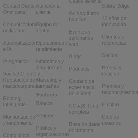
Casos de éxito
Contact Center
Atención al
Sobre Odigo
Omnicanal
cliente
Guías y libros
40 años de
blancos
Comunicaciones
Equipo de
innovación
unificadas
ventas
Eventos y
Clientes y
seminarios
Automatización
Operaciones y
referencias
web
e IA
rendimiento
Socios
Blogs
IA Agentica
Informática y
Arquitectura
Prensa y
Podcasts
Voz del Cliente y
noticias
Reputación de
Marketing y
Glosario de
marca/corporativa
campañas
Premios y
experiencia
reconocimientos
del cliente
Sectores
Routing
Bancos
Inteligente
Empleo
CCaaS: Guía
completa
Seguros
Monitorización
Club de
y rendimiento
usuarios
Base de datos
Público y
documental
organizaciones
Compliance