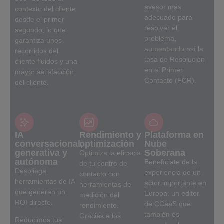
asesor más
contexto del cliente
adecuado para
desde el primer
resolver el
segundo, lo que
problema,
garantiza unos
aumentando así la
recorridos del
tasa de Resolución
cliente fluidos y una
en el Primer
mayor satisfacción
Contacto (FCR).
del cliente.
IA
Rendimiento y
Plataforma en
conversacional,
optimización
Nube
generativa y
Soberana
Optimiza la eficacia
autónoma
Benefíciate de la
de tu centro de
Despliega
experiencia de un
contacto con
herramientas de IA
actor importante en
herramientas de
que generen un
Europa: un editor
medición del
ROI directo.
de CCaaS que
rendimiento.
también es
Gracias a los
Reducimos tus