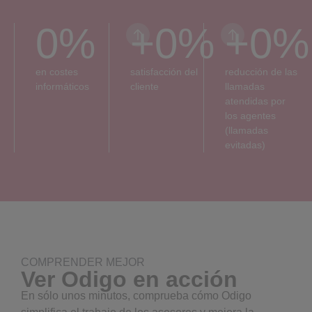
0
%
+
0
%
+
0
%
en costes
satisfacción del
reducción de las
informáticos
cliente
llamadas
atendidas por
los agentes
(llamadas
evitadas)
COMPRENDER MEJOR
Ver Odigo en acción
En sólo unos minutos, comprueba cómo Odigo