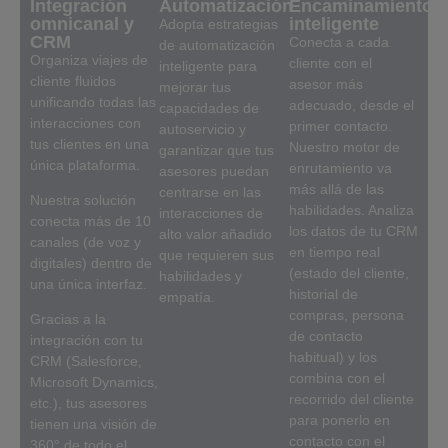
Integración
Automatización
Encaminamiento
omnicanal y
inteligente
Adopta estrategias
CRM
Conecta a cada
de automatización
Organiza viajes de
cliente con el
inteligente para
cliente fluidos
asesor más
mejorar tus
unificando todas las
adecuado, desde el
capacidades de
interacciones con
primer contacto.
autoservicio y
tus clientes en una
Nuestro motor de
garantizar que tus
única plataforma.
enrutamiento va
asesores puedan
más allá de las
centrarse en las
Nuestra solución
habilidades. Analiza
interacciones de
conecta más de 10
los datos de tu CRM
alto valor añadido
canales (de voz y
en tiempo real
que requieren sus
digitales) dentro de
(estado del cliente,
habilidades y
una única interfaz.
historial de
empatía.
compras, persona
Gracias a la
de contacto
integración con tu
habitual) y los
CRM (Salesforce,
combina con el
Microsoft Dynamics,
recorrido del cliente
etc.), tus asesores
para ponerlo en
tienen una visión de
contacto con el
360° de todo el