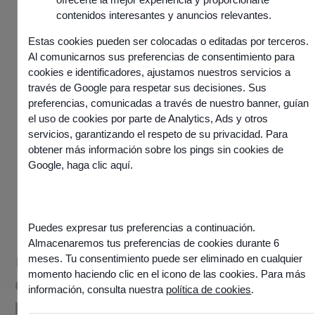
contenidos interesantes y anuncios relevantes.
Estas cookies pueden ser colocadas o editadas por terceros.
Solicita una demostración
Al comunicarnos sus preferencias de consentimiento para
cookies e identificadores, ajustamos nuestros servicios a
través de Google para respetar sus decisiones. Sus
preferencias, comunicadas a través de nuestro banner, guían
el uso de cookies por parte de Analytics, Ads y otros
servicios, garantizando el respeto de su privacidad. Para
obtener más información sobre los pings sin cookies de
¿A QUIÉN VA DIRIGIDO?
Google,
haga clic aquí
.
Para empresas que
Puedes expresar tus preferencias a continuación.
quieren ofrecer a
Almacenaremos tus preferencias de cookies durante 6
una experiencia de cliente
meses. Tu consentimiento puede ser eliminado en cualquier
momento haciendo clic en el icono de las cookies. Para más
omnicanal, fluida y de alto
información, consulta nuestra
política de cookies
.
rendimiento a gran escala.