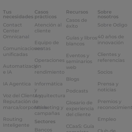
Tus
Casos
Recursos
Sobre
necesidades
prácticos
nosotros
Casos de
Contact
Atención al
Sobre Odigo
éxito
Center
cliente
Omnicanal
40 años de
Guías y libros
Equipo de
innovación
blancos
Comunicaciones
ventas
unificadas
Clientes y
Eventos y
Operaciones
referencias
seminarios
Automatización
y
web
e IA
rendimiento
Socios
Blogs
IA Agentica
Informática
Prensa y
y
noticias
Podcasts
Voz del Cliente y
Arquitectura
Reputación de
Premios y
Glosario de
marca/corporativa
Marketing y
reconocimien
experiencia
campañas
del cliente
Routing
Empleo
Sectores
Inteligente
CCaaS: Guía
Bancos
Club de