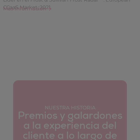
CCaaS Market, 2021.
Más información
NUESTRA HISTORIA
Premios y galardones
a la experiencia del
cliente a lo largo de