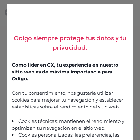
Odigo siempre protege tus datos y tu
privacidad.
PREMIOS Y DISTINCIONES
Premios y galardones a
Como líder en CX, tu experiencia en nuestro
sitio web es de máxima importancia para
la experiencia del cliente
Odigo.
A lo largo de los años, las soluciones de Odigo
Con tu consentimiento, nos gustaría utilizar
han ganado premios y elogios de algunos de los
cookies para mejorar tu navegación y establecer
principales analistas de la experiencia del cliente
estadísticas sobre el rendimiento del sitio web.
del sector. Descubre algunos de ellos a
continuación.
Cookies técnicas: mantienen el rendimiento y
optimizan tu navegación en el sitio web.
Cookies personalizadas: las preferencias, las