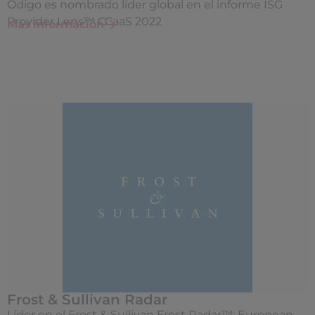
Odigo es nombrado líder global en el informe ISG
Provider Lens™ CCaaS 2022
Más información
Frost & Sullivan Radar
Líder en el Frost & Sullivan Frost Radar™: European