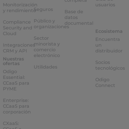
completa
Monitorización
usuarios
Seguros
y rendimiento
Base de
datos
Público y
Compliance
documental
organizaciones
Security and
Ecosistema
Cloud
Sector
Encuentra
minorista y
Integraciones
un
comercio
CRM y API
distribuidor
electrónico
Nuestras
Socios
ofertas
Utilidades
tecnológicos
Odigo
Essential:
Odigo
CCaaS para
Connect
PYME
Enterprise:
CCaaS para
corporación
CXaaS: