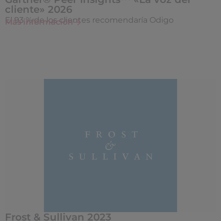
cliente» 2026
El 93 % de los clientes recomendaría Odigo
Más información
Frost & Sullivan 2023