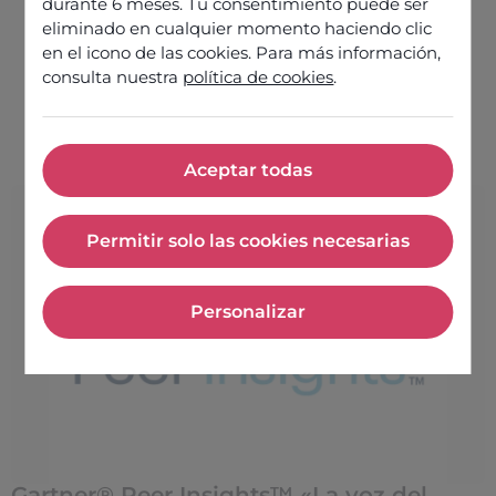
haber recibido estos
durante 6 meses. Tu consentimiento puede ser
eliminado en cualquier momento haciendo clic
premios a la experiencia
en el icono de las cookies. Para más información,
del cliente
consulta nuestra
política de cookies
.
Aceptar todas
Aceptar todas
Permitir solo las cookies necesarias
Permitir solo las cookies nece
Personalizar
Personalizar
Gartner® Peer Insights™ «La voz del