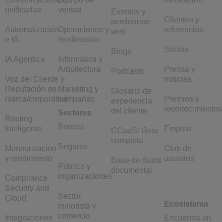
unificadas
ventas
Eventos y
Clientes y
seminarios
Automatización
Operaciones y
referencias
web
e IA
rendimiento
Socios
Blogs
IA Agentica
Informática y
Arquitectura
Prensa y
Podcasts
Voz del Cliente y
noticias
Reputación de
Marketing y
Glosario de
marca/corporativa
campañas
Premios y
experiencia
reconocimientos
del cliente
Sectores
Routing
Bancos
Inteligente
Empleo
CCaaS: Guía
completa
Seguros
Monitorización
Club de
y rendimiento
usuarios
Base de datos
Público y
documental
organizaciones
Compliance
Security and
Sector
Cloud
Ecosistema
minorista y
comercio
Integraciones
Encuentra un