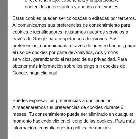
Plug-and-play, la solución se integra fácilmente con tus
contenidos interesantes y anuncios relevantes.
sistemas actuales para una implantación rápida y segura.
Estas cookies pueden ser colocadas o editadas por terceros.
Al comunicarnos sus preferencias de consentimiento para
cookies e identificadores, ajustamos nuestros servicios a
través de Google para respetar sus decisiones. Sus
Solicita una demo
preferencias, comunicadas a través de nuestro banner, guían
el uso de cookies por parte de Analytics, Ads y otros
servicios, garantizando el respeto de su privacidad. Para
obtener más información sobre los pings sin cookies de
Google,
haga clic aquí
.
BENEFICIOS
Puedes expresar tus preferencias a continuación.
Más que IA, un agente
Almacenaremos tus preferencias de cookies durante 6
autónomo al servicio de
meses. Tu consentimiento puede ser eliminado en cualquier
tus clientes
momento haciendo clic en el icono de las cookies. Para más
información, consulta nuestra
política de cookies
.
A diferencia de los callbots tradicionales, tus agentes de