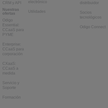
electrónico
CRM y API
distribuidor
Nuestras
Utilidades
Socios
ofertas
tecnológicos
Odigo
Essential:
Odigo Connect
CCaaS para
PYME
Enterprise:
CCaaS para
corporación
CXaaS:
CCaaS a
medida
Servicio y
Soporte
Formación