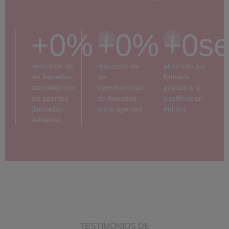
+
0
%
+
0
%
+
0
s
reducción de
reducción de
ahorrado por
las llamadas
las
llamada
atendidas por
transferencias
gracias a la
los agentes
de llamadas
cualificación
(llamadas
entre agentes
del bot
evitadas)
TESTIMONIOS DE