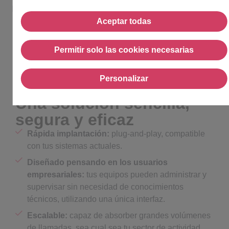
IA son capaces de actuar de forma autónoma: entienden,
toman decisiones y realizan tareas reales.
Aceptar todas
Aceptar todas
Tu organización se beneficia de una automatización
robusta y escalable, que reduce la carga de trabajo de
Permitir solo las cookies necesarias
Permitir solo las cookies n
tus equipos y mejora la satisfacción del cliente.
Personalizar
Personalizar
Una solución sencilla,
segura y eficaz
Rápida implantación:
plug-and-play, compatible
con tus sistemas actuales.
Diseñado pensando en los usuarios
empresariales:
tus equipos pueden administrar y
supervisar sin necesidad de conocimientos
técnicos, utilizando una única interfaz.
Escalable:
capaz de absorber grandes volúmenes
de llamadas, sea cual sea tu sector de actividad.