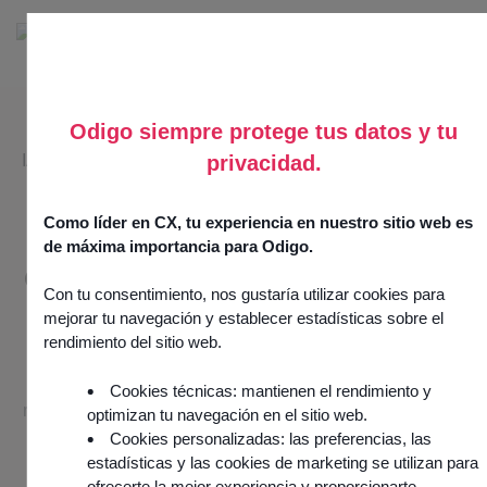
Odigo siempre protege tus datos y tu
IA AGENTICA
privacidad.
Como líder en CX, tu experiencia en nuestro sitio web es
Revoluciona tu
de máxima importancia para Odigo.
experiencia de cliente con
Con tu consentimiento, nos gustaría utilizar cookies para
agentes autónomos de IA
mejorar tu navegación y establecer estadísticas sobre el
rendimiento del sitio web.
Optimiza los recorridos de tus clientes y automatiza tus
centros de contacto con agentes de IA capaces de
Cookies técnicas: mantienen el rendimiento y
resolver la mayoría de las solicitudes de forma autónoma,
optimizan tu navegación en el sitio web.
ofreciendo al mismo tiempo una experiencia fluida y
Cookies personalizadas: las preferencias, las
estadísticas y las cookies de marketing se utilizan para
personalizada.
ofrecerte la mejor experiencia y proporcionarte