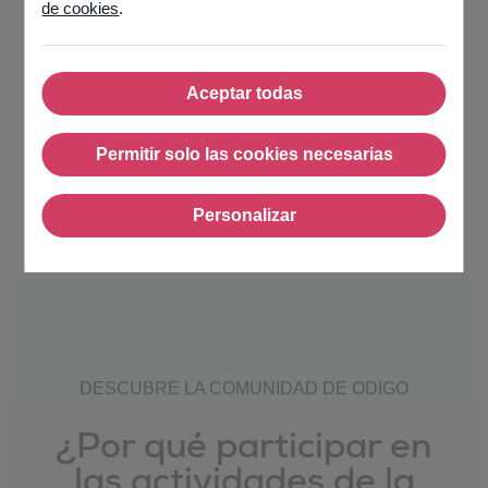
de cookies
.
Nuestros clientes lo
dicen mejor
Aceptar todas
Aceptar todas
Lee lo que dijeron nuestros clientes sobre los talleres
comunitarios de Odigo en junio.
Permitir solo las cookies necesarias
Permitir solo las cookies nece
Personalizar
Personalizar
DESCUBRE LA COMUNIDAD DE ODIGO
¿Por qué participar en
las actividades de la