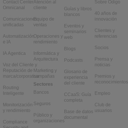
Contact Center
Atención al
Sobre Odigo
Omnicanal
cliente
Guías y libros
40 años de
blancos
Comunicaciones
Equipo de
innovación
unificadas
ventas
Eventos y
Clientes y
seminarios
Automatización
Operaciones y
referencias
web
e IA
rendimiento
Socios
Blogs
IA Agentica
Informática y
Arquitectura
Prensa y
Podcasts
Voz del Cliente y
noticias
Reputación de
Marketing y
Glosario de
marca/corporativa
campañas
Premios y
experiencia
reconocimientos
del cliente
Sectores
Routing
Bancos
Inteligente
Empleo
CCaaS: Guía
completa
Seguros
Monitorización
Club de
y rendimiento
usuarios
Base de datos
Público y
documental
organizaciones
Compliance
Security and