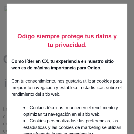
Odigo siempre protege tus datos y
tu privacidad.
Comunidad
Como líder en CX, tu experiencia en nuestro sitio
Odigo:
web es de máxima importancia para Odigo.
innovando
Con tu consentimiento, nos gustaría utilizar cookies para
mejorar tu navegación y establecer estadísticas sobre el
juntos
rendimiento del sitio web.
Cookies técnicas: mantienen el rendimiento y
La Comunidad Odigo es un
optimizan tu navegación en el sitio web.
club de usuarios de Odigo
Cookies personalizadas: las preferencias, las
en Francia y en el
estadísticas y las cookies de marketing se utilizan
extranjero.
para ofrecerte la mejor experiencia y