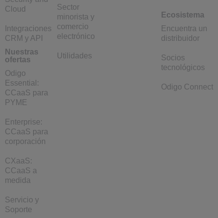
Sector
Cloud
Ecosistema
minorista y
comercio
Integraciones
Encuentra un
electrónico
CRM y API
distribuidor
Nuestras
Utilidades
Socios
ofertas
tecnológicos
Odigo
Essential:
Odigo Connect
CCaaS para
PYME
Enterprise:
CCaaS para
corporación
CXaaS:
CCaaS a
medida
Servicio y
Soporte