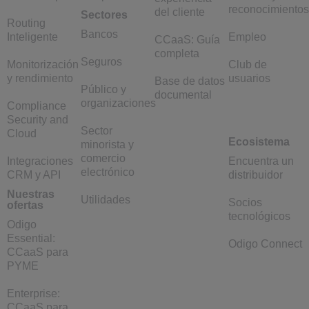
reconocimientos
del cliente
Sectores
Routing
Bancos
Inteligente
Empleo
CCaaS: Guía
completa
Seguros
Monitorización
Club de
y rendimiento
usuarios
Base de datos
Público y
documental
organizaciones
Compliance
Security and
Sector
Cloud
Ecosistema
minorista y
comercio
Integraciones
Encuentra un
electrónico
CRM y API
distribuidor
Nuestras
Utilidades
Socios
ofertas
tecnológicos
Odigo
Essential:
Odigo Connect
CCaaS para
PYME
Enterprise:
CCaaS para