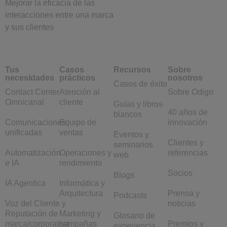
Mejorar la eficacia de las
interacciones entre una marca
y sus clientes
Tus
Casos
Recursos
Sobre
necesidades
prácticos
nosotros
Casos de éxito
Contact Center
Atención al
Sobre Odigo
Omnicanal
cliente
Guías y libros
40 años de
blancos
Comunicaciones
Equipo de
innovación
unificadas
ventas
Eventos y
Clientes y
seminarios
Automatización
Operaciones y
referencias
web
e IA
rendimiento
Socios
Blogs
IA Agentica
Informática y
Arquitectura
Prensa y
Podcasts
Voz del Cliente y
noticias
Reputación de
Marketing y
Glosario de
marca/corporativa
campañas
Premios y
experiencia