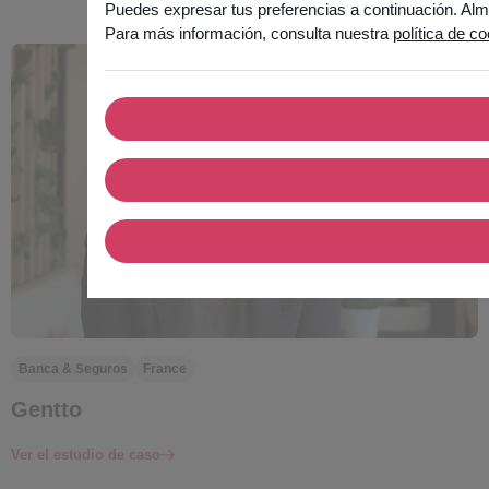
Puedes expresar tus preferencias a continuación. Alm
Para más información, consulta nuestra
política de c
Banca & Seguros
France
Gentto
Ver el estudio de caso