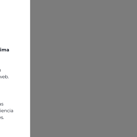
rsos
xima
u
 web.
u
as
riencia
s.