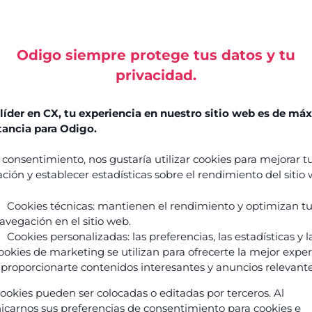
Recu
Odigo siempre protege tus datos y tu
privacidad.
Casos
íder en CX, tu experiencia en nuestro sitio web es de má
de
¿Cómo
ancia para Odigo.
éxito
reinventa
la
 consentimiento, nos gustaría utilizar cookies para mejorar t
Guías y
IA
ción y establecer estadísticas sobre el rendimiento del sitio
libros
Agenética
blancos
la
Cookies técnicas: mantienen el rendimiento y optimizan t
Eventos y
experiencia
avegación en el sitio web.
seminarios
Cookies personalizadas: las preferencias, las estadísticas y l
del
web
ookies de marketing se utilizan para ofrecerte la mejor expe
cliente
 proporcionarte contenidos interesantes y anuncios relevante
y
Blogs
transforma
cookies pueden ser colocadas o editadas por terceros. Al
Podcasts
tus
carnos sus preferencias de consentimiento para cookies e