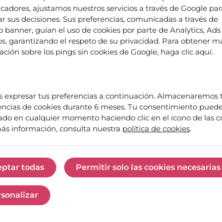
equipos?
ficadores, ajustamos nuestros servicios a través de Google pa
Saber
ar sus decisiones. Sus preferencias, comunicadas a través de
más
o banner, guían el uso de cookies por parte de Analytics, Ads 
ios, garantizando el respeto de su privacidad. Para obtener m
ación sobre los pings sin cookies de Google,
haga clic aquí
.
Sobre
 expresar tus preferencias a continuación. Almacenaremos 
encias de cookies durante 6 meses. Tu consentimiento puede
ado en cualquier momento haciendo clic en el icono de las c
ás información, consulta nuestra
política de cookies
.
os de
ación
¿Listo
es y
eptar todas
Permitir solo las cookies necesarias
para
ncias
Aceptar todas
Permitir solo las c
convertir
tu
s
sonalizar
centro
Personalizar
de
a
contacto