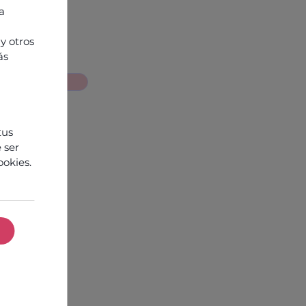
ra
y otros
ás
 nosotros
tus
 ser
ookies.
ookies necesarias