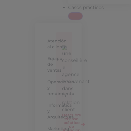
Casos prácticos
Atención
al cliente
Equipo
de
ventas
Operaciones
y
rendimiento
Informática
y
Descubre
Arquitectura
el caso
práctico
de
Marketing
Atención