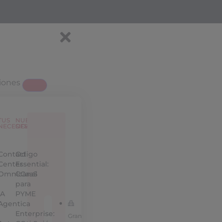
iones
TUS
NUESTRAS
NECESIDADES
OFERTAS
Contact
Odigo
Center
Essential:
Omnicanal
CCaaS
para
IA
PYME
Agentica
Enterprise:
Gran