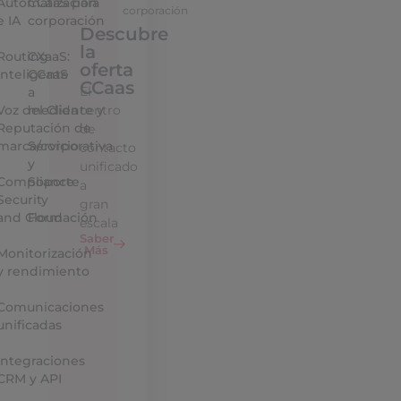
Automatización
CCaaS para
corporación
e IA
corporación
Descubre
la
Routing
CXaaS:
oferta
Inteligente
CCaaS
CCaas
El
a
Voz del Cliente y
medida
centro
Reputación de
de
marca/corporativa
Servicio
contacto
y
unificado
Compliance
Soporte
a
Security
gran
and Cloud
Formación
escala
Saber
Más
Monitorización
y rendimiento
Comunicaciones
unificadas
Integraciones
CRM y API