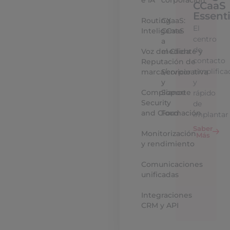
e IA
corporación
CCaaS
Essenti
Routing
CXaaS:
El
Inteligente
CCaaS
centro
a
de
Voz del Cliente y
medida
contacto
Reputación de
simplifica
marca/corporativa
Servicio
y
y
Compliance
Soporte
rápido
Security
de
and Cloud
Formación
implantar
Saber
Monitorización
Más
y rendimiento
Comunicaciones
unificadas
Integraciones
CRM y API