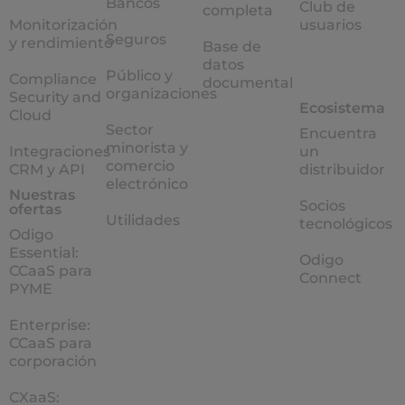
Bancos
Club de
completa
Monitorización
usuarios
Seguros
y rendimiento
Base de
datos
Público y
Compliance
documental
organizaciones
Security and
Ecosistema
Cloud
Sector
Encuentra
minorista y
Integraciones
un
comercio
CRM y API
distribuidor
electrónico
Nuestras
Socios
ofertas
Utilidades
tecnológicos
Odigo
Essential:
Odigo
CCaaS para
Connect
PYME
Enterprise:
CCaaS para
corporación
CXaaS: