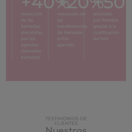
+
40
%
+
20
%
+
50
reducción
reducción de
ahorrado
de las
las
por llamada
llamadas
transferencias
gracias a la
atendidas
de llamadas
cualificación
por los
entre
del bot
agentes
agentes
(llamadas
evitadas)
TESTIMONIOS DE
CLIENTES
Nuestros