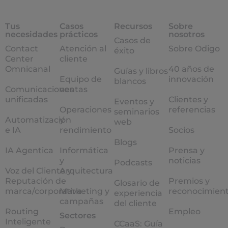
Tus
Casos
Recursos
Sobre
necesidades
prácticos
nosotros
Casos de
Contact
Atención al
Sobre Odigo
éxito
Center
cliente
Omnicanal
40 años de
Guías y libros
Equipo de
innovación
blancos
Comunicaciones
ventas
unificadas
Clientes y
Eventos y
Operaciones
referencias
seminarios
Automatización
y
web
e IA
rendimiento
Socios
Blogs
IA Agentica
Informática
Prensa y
y
noticias
Podcasts
Voz del Cliente y
Arquitectura
Reputación de
Premios y
Glosario de
marca/corporativa
Marketing y
reconocimien
experiencia
campañas
del cliente
Routing
Empleo
Sectores
Inteligente
CCaaS: Guía