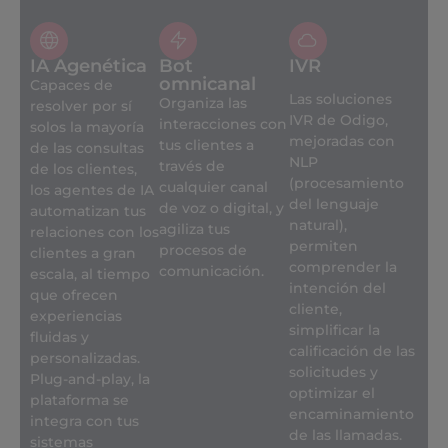
IA Agenética
Bot
IVR
omnicanal
Capaces de
Las soluciones
Organiza las
resolver por sí
IVR de Odigo,
interacciones con
solos la mayoría
mejoradas con
tus clientes a
de las consultas
NLP
través de
de los clientes,
(procesamiento
cualquier canal
los agentes de IA
del lenguaje
de voz o digital, y
automatizan tus
natural),
agiliza tus
relaciones con los
permiten
procesos de
clientes a gran
comprender la
comunicación.
escala, al tiempo
intención del
que ofrecen
cliente,
experiencias
simplificar la
fluidas y
calificación de las
personalizadas.
solicitudes y
Plug-and-play, la
optimizar el
plataforma se
encaminamiento
integra con tus
de las llamadas.
sistemas