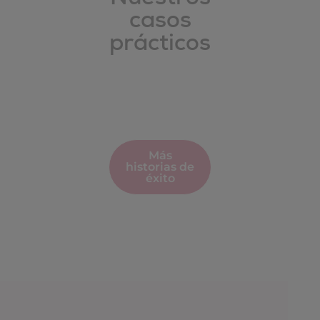
casos
prácticos
Más
historias de
éxito