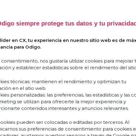
digo siempre protege tus datos y tu privacida
Success
Comment
Stories
l’Agentic
íder en CX, tu experiencia en nuestro sitio web es de má
AI
Guides
ancia para Odigo.
&
réinvente
livres
l’expérience
blancs
 consentimiento, nos gustaría utilizar cookies para mejorar 
client
ción y establecer estadísticas sobre el rendimiento del siti
et
Événements
transforme
& webinars
kies técnicas: mantienen el rendimiento y optimizan tu
vos
ción en el sitio web.
Blogs
équipes
ies personalizadas: las preferencias, las estadísticas y las c
?
keting se utilizan para ofrecerte la mejor experiencia y
Podcasts
Découvrir
cionarte contenidos interesantes y anuncios relevantes.
cookies pueden ser colocadas o editadas por terceros. Al
carnos sus preferencias de consentimiento para cookies 
À pr
ficadores, ajustamos nuestros servicios a través de Google p