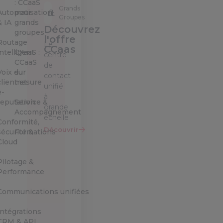
: CCaaS
Grands
Automatisation
pour
Groupes
& IA
grands
Découvrez
groupes
l'offre
Routage
Le
CCaas
intelligent
CXaaS :
centre
CCaaS
de
Voix du
sur
contact
client et
mesure
unifié
e-
à
reputation
Service &
grande
Accompagnement
échelle
Conformité,
Découvrir
sécurité &
Formations
Cloud
Pilotage &
Performance
Communications unifiées
Intégrations
CRM & API