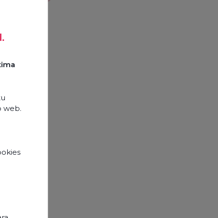
d.
xima
tu
o web.
ookies
e
opos
ara