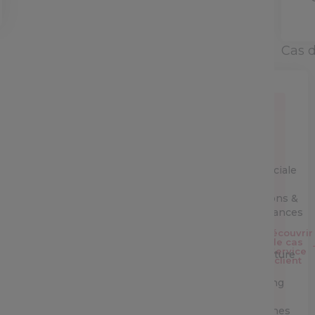
Cas 
Service
Client
Equipe
commerciale
Opérations &
performances
Découvrir
IT &
le cas
Service
Architecture
client
Marketing
&
campagnes