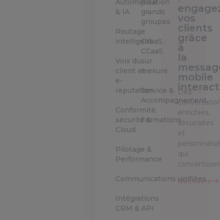
Automatisation
pour
engage
& IA
grands
vos
groupes
clients
Routage
grâce
intelligent
CXaaS :
à
CCaaS
la
Voix du
sur
messag
client et
mesure
mobile
e-
interact
reputation
Service &
Des
Accompagnement
conversatio
Conformité,
enrichies,
sécurité &
Formations
sécurisées
Cloud
et
personnalis
Pilotage &
qui
Performance
convertisse
Communications unifiées
Découvrir
Intégrations
CRM & API