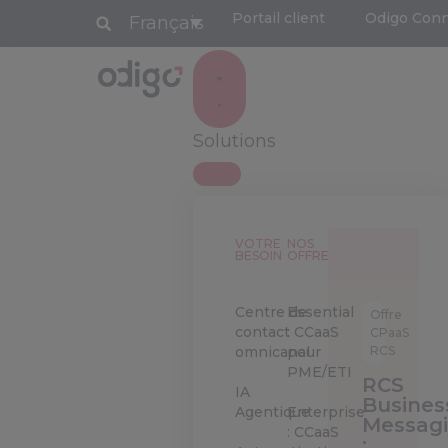
Portail client
Odigo Con
Français
Solutions
VOTRE
NOS
BESOIN
OFFRES
Centre de
Essential
Offre
contact
: CCaaS
CPaaS
RCS
omnicanal
pour
PME/ETI
RCS
IA
Busines
Agentique
Enterprise
Messag
: CCaaS
: