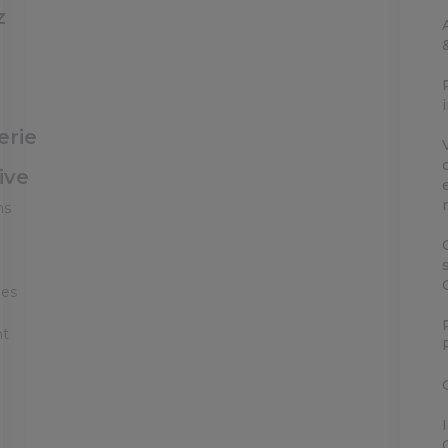
z
erie
ive
ns
ées
nt