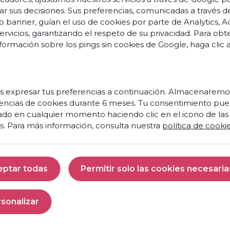
ar sus decisiones. Sus preferencias, comunicadas a través d
o banner, guían el uso de cookies por parte de Analytics, A
servicios, garantizando el respeto de su privacidad. Para ob
formación sobre los pings sin cookies de Google,
haga clic 
s
o
s
vation
 expresar tus preferencias a continuación. Almacenaremo
encias de cookies durante 6 meses. Tu consentimiento pue
Prêt
s et
ado en cualquier momento haciendo clic en el icono de las
à
nces
s. Para más información, consulta nuestra
política de cooki
faire
de
aires
votre
centre
 et
eptar todas
Permitir solo las cookies necesaria
de
ités
contact
Aceptar todas
Permitir solo las 
un
moteur
penses
sonalizar
de
Personalizar
croissance
res