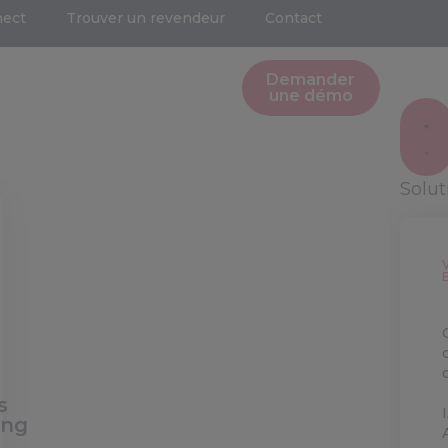
nect
Trouver un revendeur
Contact
Demander
une démo
Solu
s
ing