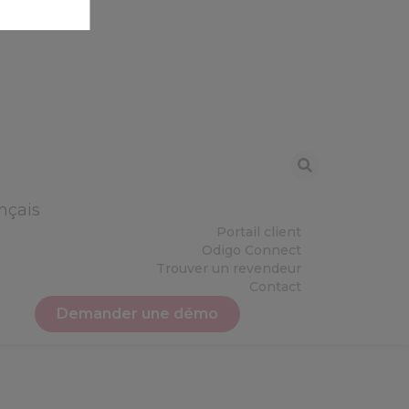
nçais
Portail client
Odigo Connect
Trouver un revendeur
Contact
Demander une démo