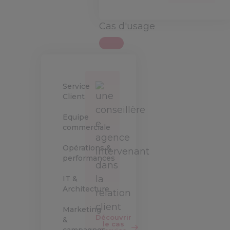
Cas d'usage
Service
Client
Equipe
commerciale
Opérations &
performances
IT &
Architecture
Marketing
Découvrir
&
le cas