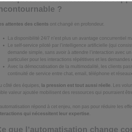
incontournable ?
es attentes des clients
ont changé en profondeur.
La disponibilité 24/7 n’est plus un avantage concurrentiel m
Le self-service piloté par l’intelligence artificielle (qui co
demande simple, sans avoir à attendre l’interaction avec un
particulier pour les interactions répétitives et les demandes
Avec la démocratisation de la multimodalité, les clients pass
continuité de service entre chat, email, téléphone et réseau
u côté des équipes,
la pression est tout aussi réelle
. Les vol
aible valeur ajoutée mobilisent des ressources qui pourraient ê
’automatisation répond à cet enjeu, non pas pour réduire les eff
nteractions qui nécessitent leur expertise
.
e que l’automatisation change co