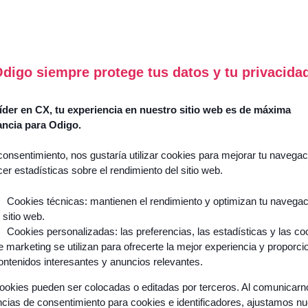
digo siempre protege tus datos y tu privacida
es volumes de demandes clients augmentent, et les clients veul
et parfois quelle que soit l’heure. Les équipes support, elles, fo
der en CX, tu experiencia en nuestro sitio web es de máxima
emps sans créer de valeur.
ancia para Odigo.
 toutes ces problématiques, l’automatisation du support client
consentimiento, nos gustaría utilizar cookies para mejorar tu navegac
a promesse et la réalité, il y a un monde. Car automatiser sans
cer estadísticas sobre el rendimiento del sitio web.
lation que vos clients ont toujours valorisée. L’enjeu n’est donc
’automatiser ce qui doit l’être, au bon moment et sur les bons pa
Cookies técnicas: mantienen el rendimiento y optimizan tu navega
l sitio web.
est ce que permet l’IA appliquée au service client : cibler les int
Cookies personalizadas: las preferencias, las estadísticas y las co
ibérer les conseillers pour les cas qui demandent jugement et 
e marketing se utilizan para ofrecerte la mejor experiencia y proporci
’amélioration continue.
ontenidos interesantes y anuncios relevantes.
ookies pueden ser colocadas o editadas por terceros. Al comunicar
u’est-ce que l’automatisation du s
ncias de consentimiento para cookies e identificadores, ajustamos n