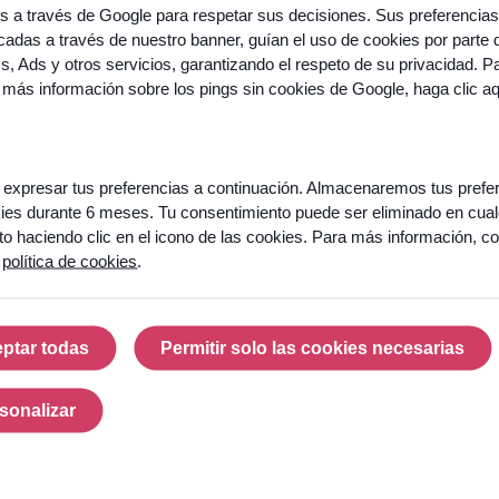
os a través de Google para respetar sus decisiones. Sus preferencias
adas a través de nuestro banner, guían el uso de cookies por parte 
’automatisation du support client
désigne l’ensemble des technolo
cs, Ads y otros servicios, garantizando el respeto de su privacidad. P
es demandes clients sans intervention humaine systématique. Ell
 más información sobre los pings sin cookies de Google,
haga clic a
emandes entrantes, routage vers le bon service, réponses auto
’appel, suggestion de réponses aux conseillers…
 faut par ailleurs distinguer deux niveaux d’automatisation :
expresar tus preferencias a continuación. Almacenaremos tus prefe
ies durante 6 meses. Tu consentimiento puede ser eliminado en cual
L’automatisation mécanique
(SVI basique, FAQ statique, r
 haciendo clic en el icono de las cookies. Para más información, co
selon des règles prédéfinies.
a
política de cookies
.
L’automatisation intelligente
, portée par l’IA générative, l
qui comprend le contexte, s’adapte à la demande et apprend
ptar todas
Permitir solo las cookies necesarias
ais
automatiser ne signifie pas tout automatiser
. Les interac
Aceptar todas
Permitir solo las cook
ituations qui demandent de l’empathie restent du ressort des con
fficace repose sur une
logique de relais
: l’IA prend en charge c
sonalizar
Personalizar
tuation l’exige.
ourquoi l’automatisation du suppo