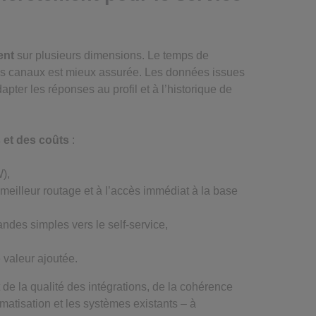
ent
sur plusieurs dimensions. Le temps de
 des canaux est mieux assurée. Les données issues
pter les réponses au profil et à l’historique de
 et des coûts
:
W),
meilleur routage et à l’accès immédiat à la base
ndes simples vers le self-service,
e valeur ajoutée.
de la qualité des intégrations, de la cohérence
matisation et les systèmes existants – à