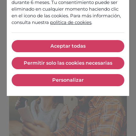
durante 6 meses. Tu consentimiento puede ser
eliminado en cualquier momento haciendo clic
en el icono de las cookies. Para más información,
consulta nuestra
política de cookies
.
GUIDES ET CONSEILS
Faites de l’identité vocale de votre
marque un atout stratégique de
Aceptar todas
Aceptar todas
votre relation client
Permitir solo las cookies necesarias
Permitir solo las cookies nece
Personalizar
Personalizar