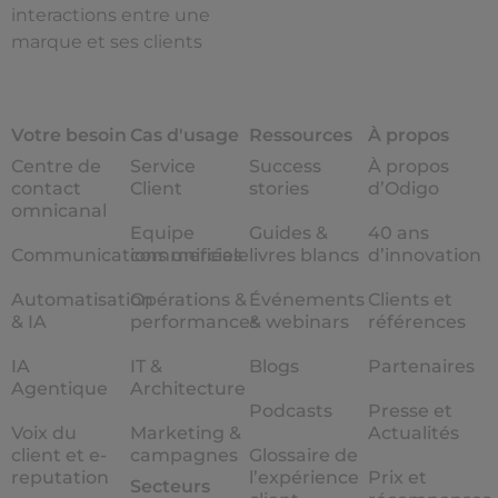
interactions entre une
marque et ses clients
Votre besoin
Cas d'usage
Ressources
À propos
Centre de
Service
Success
À propos
contact
Client
stories
d’Odigo
omnicanal
Equipe
Guides &
40 ans
Communications unifiées
commerciale
livres blancs
d’innovation
Automatisation
Opérations &
Événements
Clients et
& IA
performances
& webinars
références
IA
IT &
Blogs
Partenaires
Agentique
Architecture
Podcasts
Presse et
Voix du
Marketing &
Actualités
client et e-
campagnes
Glossaire de
reputation
l’expérience
Prix et
Secteurs