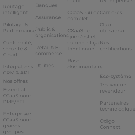
client
récompenses
Banques
Routage
intelligent
CCaaS: Guide
Carrières
Assurance
complet
Pilotage &
Club
Public &
Performance
CXaaS : ce
utilisateur
organisations
que c’est et
Conformité,
comment ça
Nos
Retail & E-
sécurité &
fonctionne
certifications
commerce
Cloud
Base
Utilities
Intégrations
documentaire
CRM & API
Eco-système
Nos offres
Trouver un
Essential :
revendeur
CCaaS pour
PME/ETI
Partenaires
technologiqu
Enterprise :
CCaaS pour
Odigo
grands
Connect
groupes