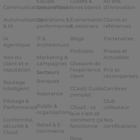
Equipe
Guides &
40 ans
Communications unifiées
commerciale
livres blancs
d’innovation
Automatisation
Opérations &
Événements
Clients et
& IA
performances
& webinars
références
IA
IT &
Blogs
Partenaires
Agentique
Architecture
Podcasts
Presse et
Voix du
Marketing &
Actualités
client et e-
campagnes
Glossaire de
reputation
l’expérience
Prix et
Secteurs
client
récompenses
Banques
Routage
intelligent
CCaaS: Guide
Carrières
Assurance
complet
Pilotage &
Club
Public &
Performance
CXaaS : ce
utilisateur
organisations
que c’est et
Conformité,
comment ça
Nos
Retail & E-
sécurité &
fonctionne
certifications
commerce
Cloud
Base