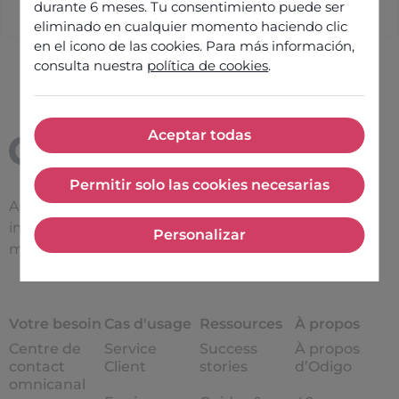
durante 6 meses. Tu consentimiento puede ser
eliminado en cualquier momento haciendo clic
en el icono de las cookies. Para más información,
consulta nuestra
política de cookies
.
Aceptar todas
Aceptar todas
Permitir solo las cookies necesarias
Permitir solo las cookies nece
Améliorer l’efficacité des
interactions entre une
Personalizar
Personalizar
marque et ses clients
Votre besoin
Cas d'usage
Ressources
À propos
Centre de
Service
Success
À propos
contact
Client
stories
d’Odigo
omnicanal