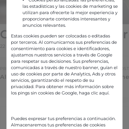
las estadísticas y las cookies de marketing se
utilizan para ofrecerte la mejor experiencia y
proporcionarte contenidos interesantes y
anuncios relevantes.
Guillaume Schwoerer
Estas cookies pueden ser colocadas o editadas
por terceros. Al comunicarnos sus preferencias de
22 Février 2026
By
Manuel@galadrim.fr
consentimiento para cookies e identificadores,
ajustamos nuestros servicios a través de Google
para respetar sus decisiones. Sus preferencias,
comunicadas a través de nuestro banner, guían el
PREVIOUS POST
NEXT POST
uso de cookies por parte de Analytics, Ads y otros
Alexandre Prévost
Jean-Luc Antoine
servicios, garantizando el respeto de su
privacidad. Para obtener más información sobre
los pings sin cookies de Google,
haga clic aquí
.
Manuel@galadrim.fr
Puedes expresar tus preferencias a continuación.
Almacenaremos tus preferencias de cookies