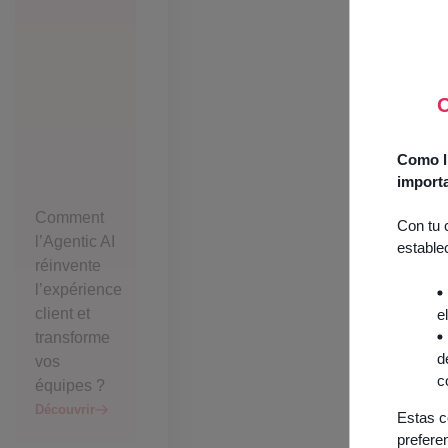
O
Como lí
import
Comment
Con tu 
l’Agentic AI
estable
réinvente
l’expérience
client et
e
transforme
d
vos
c
équipes ?
Découvrir
Estas c
prefere