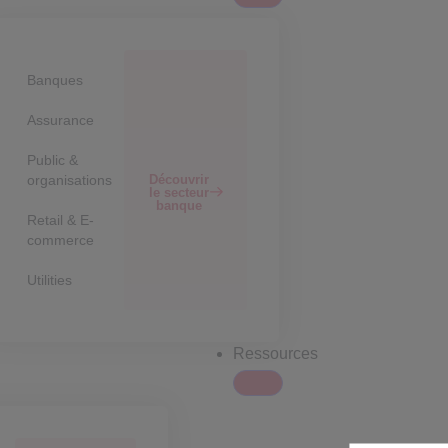
Banques
Assurance
Public &
Découvrir
organisations
le secteur
banque
Retail & E-
commerce
Utilities
Ressources