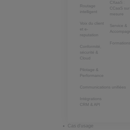
CXaaS :
Routage
CCaaS sur
intelligent
mesure
Voix du client
Service &
et e-
Accompag
reputation
Formation
Conformité,
sécurité &
Cloud
Pilotage &
Performance
Communications unifiées
Intégrations
CRM & API
Cas d'usage