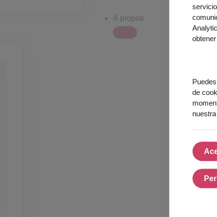
servici
comunic
À propos
Analyti
obtener
Puedes 
de cook
momento
nuestr
Ace
Per