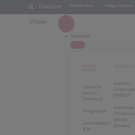
Portail client
Odigo Connect
Français
Solutions
VOTRE
NOS OFFRE
BESOIN
Essential :
Centre de
CCaaS po
contact
PME/ETI
omnicanal
Enterprise 
IA Agentique
CCaaS po
grands
Automatisation
groupes
& IA