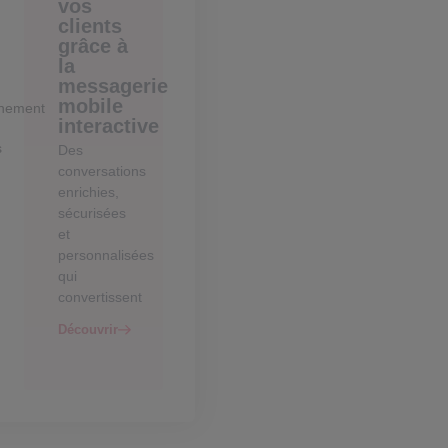
vos
clients
grâce à
la
messagerie
mobile
nement
interactive
s
Des
conversations
enrichies,
sécurisées
et
personnalisées
qui
convertissent
Découvrir