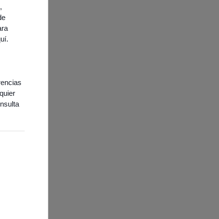
,
de
ara
quí
.
rencias
quier
nsulta
ies necesarias