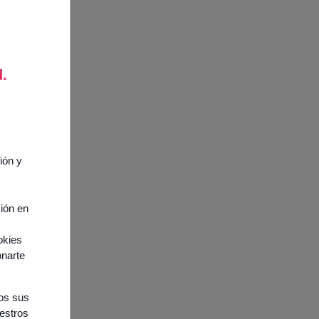
d.
ión y
ción en
okies
onarte
nos sus
uestros