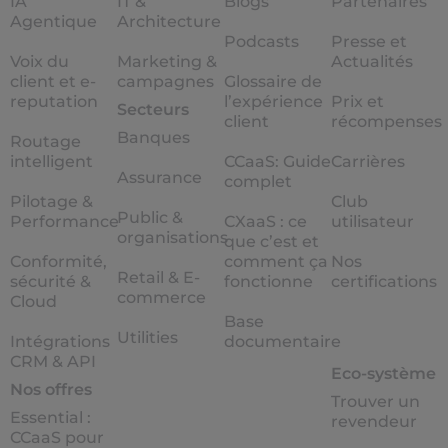
IA
IT &
Blogs
Partenaires
Agentique
Architecture
Podcasts
Presse et
Voix du
Marketing &
Actualités
client et e-
campagnes
Glossaire de
reputation
l’expérience
Prix et
Secteurs
client
récompenses
Banques
Routage
intelligent
CCaaS: Guide
Carrières
Assurance
complet
Pilotage &
Club
Public &
Performance
CXaaS : ce
utilisateur
organisations
que c’est et
Conformité,
comment ça
Nos
Retail & E-
sécurité &
fonctionne
certifications
commerce
Cloud
Base
Utilities
Intégrations
documentaire
CRM & API
Eco-système
Nos offres
Trouver un
Essential :
revendeur
CCaaS pour