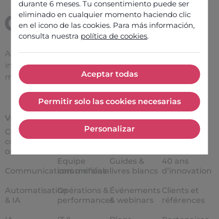
durante 6 meses. Tu consentimiento puede ser
eliminado en cualquier momento haciendo clic
en el icono de las cookies. Para más información,
consulta nuestra
política de cookies
.
Améliorer l’efficacité des
interactions entre une
Aceptar todas
marque et ses clients
Aceptar todas
Permitir solo las cookies necesarias
Permitir solo las cookies nece
Votre besoin
Cas d'usage
Ressources
À propos
Personalizar
Centre de
Service
Success
À propos
Personalizar
contact
Client
stories
d’Odigo
omnicanal
Equipe
Guides &
40 ans
Communications unifiées
commerciale
livres blancs
d’innovation
Automatisation
Opérations &
Événements
Clients et
& IA
performances
& webinars
références