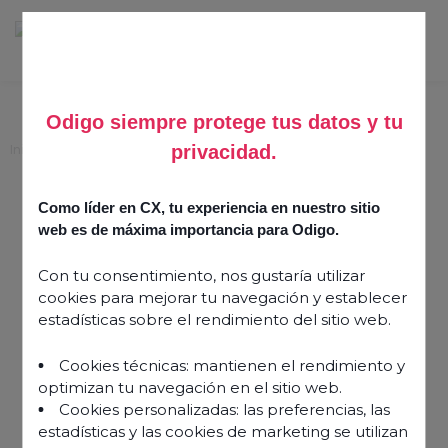
Odigo siempre protege tus datos y tu
privacidad.
Inicio
>
Evolución de la atención al cliente: expectativas crecientes
Evolución de la atención
Como líder en CX, tu experiencia en nuestro sitio
al cliente: expectativas
web es de máxima importancia para Odigo.
crecientes
Con tu consentimiento, nos gustaría utilizar
cookies para mejorar tu navegación y establecer
estadísticas sobre el rendimiento del sitio web.
27 noviembre 2023
Cookies técnicas: mantienen el rendimiento y
optimizan tu navegación en el sitio web.
Cookies personalizadas: las preferencias, las
estadísticas y las cookies de marketing se utilizan