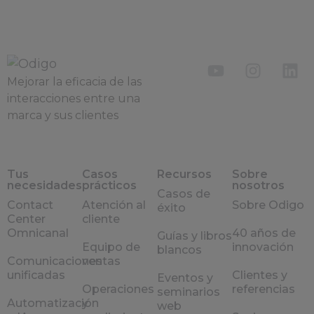
Mejorar la eficacia de las
interacciones entre una
marca y sus clientes
Tus
Casos
Recursos
Sobre
necesidades
prácticos
nosotros
Casos de
Contact
Atención al
Sobre Odigo
éxito
Center
cliente
Omnicanal
40 años de
Guías y libros
Equipo de
innovación
blancos
Comunicaciones
ventas
unificadas
Clientes y
Eventos y
Operaciones
referencias
seminarios
Automatización
y
web