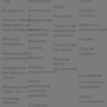
e IA
rendimiento
Socios
Blogs
IA Agentica
Informática
Prensa y
y
noticias
Podcasts
Voz del Cliente y
Arquitectura
Reputación de
Premios y
Glosario de
marca/corporativa
Marketing y
reconocimien
experiencia
campañas
del cliente
Routing
Empleo
Sectores
Inteligente
CCaaS: Guía
Bancos
Club de
completa
Monitorización
usuarios
Seguros
y rendimiento
Base de
datos
Público y
Compliance
documental
organizaciones
Security and
Ecosistema
Cloud
Sector
Encuentra un
minorista y
Integraciones
distribuidor
comercio
CRM y API
electrónico
Socios
Nuestras
tecnológicos
ofertas
Utilidades