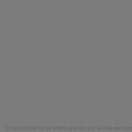
Teams al banco
17 mayo 2023
En un momento de preocupación por la crisis del coste 