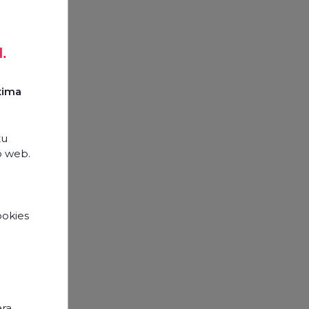
d.
xima
tu
o web.
ookies
e
ara