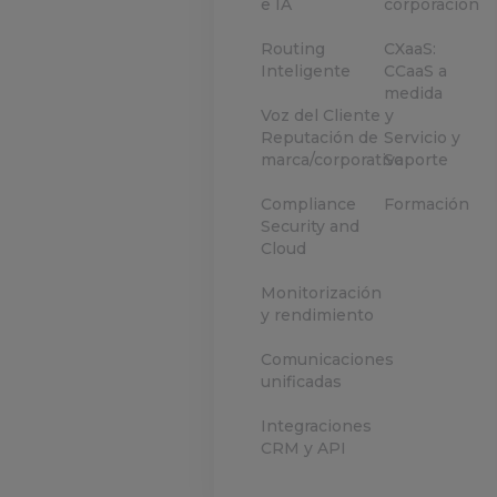
e IA
corporación
Routing
CXaaS:
Inteligente
CCaaS a
medida
Voz del Cliente y
Reputación de
Servicio y
marca/corporativa
Soporte
Compliance
Formación
Security and
Cloud
Monitorización
y rendimiento
Comunicaciones
unificadas
Integraciones
CRM y API