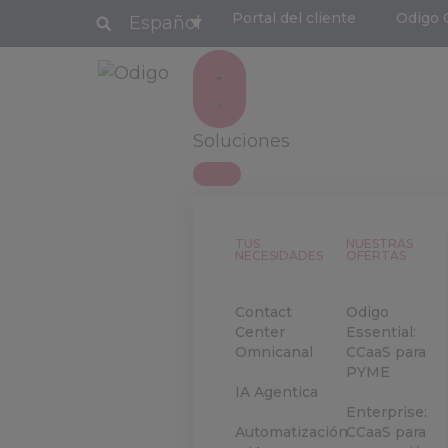
Portal del cliente
Odigo 
Español
Soluciones
TUS
NUESTRAS
NECESIDADES
OFERTAS
Contact
Odigo
Center
Essential:
Omnicanal
CCaaS para
PYME
IA Agentica
Enterprise:
Automatización
CCaaS para