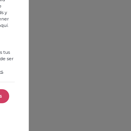
e
ds y
tener
aquí
.
s tus
de ser
es
.
s
cookies necesarias