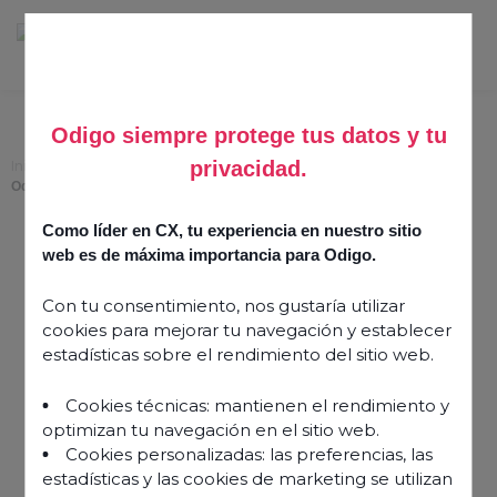
Odigo siempre protege tus datos y tu
privacidad.
Inicio
>
Tus empleados son tu mejor baza, descubre por qué y cómo con
Odigo Extended Contact Center™
Como líder en CX, tu experiencia en nuestro sitio
Tus empleados son tu
web es de máxima importancia para Odigo.
mejor baza, descubre por
Con tu consentimiento, nos gustaría utilizar
qué y cómo con Odigo
cookies para mejorar tu navegación y establecer
Extended Contact
estadísticas sobre el rendimiento del sitio web.
Center™
Cookies técnicas: mantienen el rendimiento y
optimizan tu navegación en el sitio web.
13 junio 2024
Cookies personalizadas: las preferencias, las
estadísticas y las cookies de marketing se utilizan