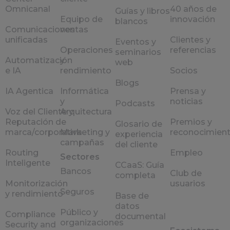
Omnicanal
40 años de
Guías y libros
Equipo de
innovación
blancos
Comunicaciones
ventas
unificadas
Clientes y
Eventos y
Operaciones
referencias
seminarios
Automatización
y
web
e IA
rendimiento
Socios
Blogs
IA Agentica
Informática
Prensa y
y
noticias
Podcasts
Voz del Cliente y
Arquitectura
Reputación de
Premios y
Glosario de
marca/corporativa
Marketing y
reconocimien
experiencia
campañas
del cliente
Routing
Empleo
Sectores
Inteligente
CCaaS: Guía
Bancos
Club de
completa
Monitorización
usuarios
Seguros
y rendimiento
Base de
datos
Público y
Compliance
documental
organizaciones
Security and