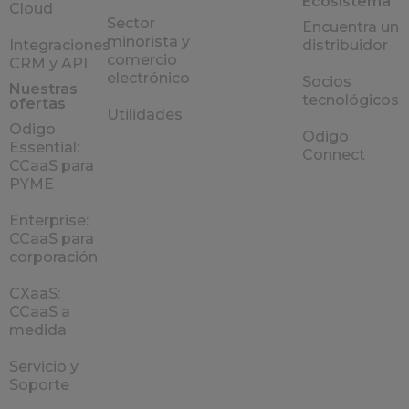
Ecosistema
Cloud
Sector
Encuentra un
minorista y
Integraciones
distribuidor
comercio
CRM y API
electrónico
Socios
Nuestras
tecnológicos
ofertas
Utilidades
Odigo
Odigo
Essential:
Connect
CCaaS para
PYME
Enterprise:
CCaaS para
corporación
CXaaS:
CCaaS a
medida
Servicio y
Soporte